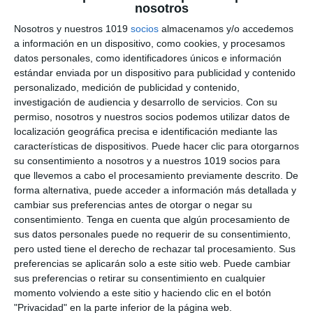
nosotros
Guerra Civil Española –
Nosotros y nuestros 1019
socios
almacenamos y/o accedemos
Geografía e Historia ESO
a información en un dispositivo, como cookies, y procesamos
datos personales, como identificadores únicos e información
estándar enviada por un dispositivo para publicidad y contenido
4 julio 2026
// by
Miguel Olivares
//
Dejar un comentario
personalizado, medición de publicidad y contenido,
investigación de audiencia y desarrollo de servicios.
Con su
La Ilustración Didáctica sobre la Guerra Civil
permiso, nosotros y nuestros socios podemos utilizar datos de
Española es un recurso visual diseñado para
localización geográfica precisa e identificación mediante las
características de dispositivos. Puede hacer clic para otorgarnos
facilitar el estudio de uno de los acontecimientos
su consentimiento a nosotros y a nuestros 1019 socios para
más trascendentales de la Historia
que llevemos a cabo el procesamiento previamente descrito. De
Contemporánea de España. A través de
forma alternativa, puede acceder a información más detallada y
esquemas, mapas, cronologías e ilustraciones,
cambiar sus preferencias antes de otorgar o negar su
presenta de forma clara el desarrollo del
consentimiento.
Tenga en cuenta que algún procesamiento de
sus datos personales puede no requerir de su consentimiento,
conflicto, los bandos enfrentados, la dimensión
pero usted tiene el derecho de rechazar tal procesamiento. Sus
internacional de la guerra …
preferencias se aplicarán solo a este sitio web. Puede cambiar
sus preferencias o retirar su consentimiento en cualquier
Categoría:
2º BACH
,
2º BACH Historia de España
,
4º ESO
,
4º
momento volviendo a este sitio y haciendo clic en el botón
ESO Historia
"Privacidad" en la parte inferior de la página web.