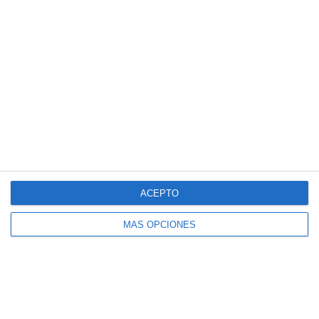
Entradas recientes
Crucigramas – Física y Química
Sopas de Letras – Economía ESO
Cuadernillo de Verano – Tecnología y
Digitalización 2.º ESO
Crucigramas – Geografia e Historia
Sopas de Letras – Biología y Geología
ACEPTO
ESO
MÁS OPCIONES
Suscríbete al blog por
correo electrónico