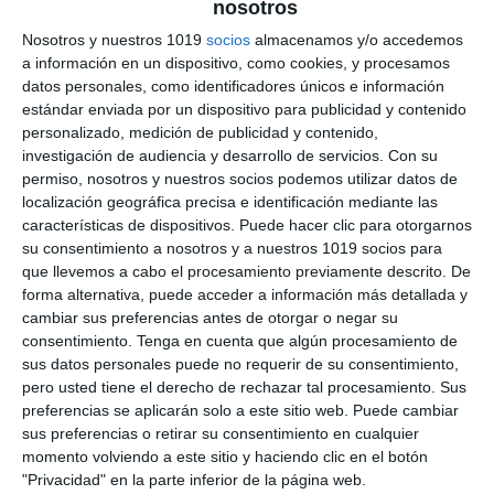
nosotros
Transición Democrática –
Nosotros y nuestros 1019
socios
almacenamos y/o accedemos
a información en un dispositivo, como cookies, y procesamos
Geografía e Historia ESO
datos personales, como identificadores únicos e información
estándar enviada por un dispositivo para publicidad y contenido
6 julio 2026
// by
Miguel Olivares
//
Dejar un comentario
personalizado, medición de publicidad y contenido,
investigación de audiencia y desarrollo de servicios.
Con su
La Ilustración Didáctica sobre la Transición
permiso, nosotros y nuestros socios podemos utilizar datos de
Democrática es un recurso visual diseñado para
localización geográfica precisa e identificación mediante las
características de dispositivos. Puede hacer clic para otorgarnos
facilitar el estudio del proceso mediante el cual
su consentimiento a nosotros y a nuestros 1019 socios para
España pasó de la dictadura franquista a un
que llevemos a cabo el procesamiento previamente descrito. De
sistema democrático. A través de esquemas,
forma alternativa, puede acceder a información más detallada y
cronologías e ilustraciones, presenta de forma
cambiar sus preferencias antes de otorgar o negar su
consentimiento.
Tenga en cuenta que algún procesamiento de
clara los principales acontecimientos,
sus datos personales puede no requerir de su consentimiento,
protagonistas y acuerdos que hicieron posible
pero usted tiene el derecho de rechazar tal procesamiento. Sus
este periodo de cambio …
preferencias se aplicarán solo a este sitio web. Puede cambiar
sus preferencias o retirar su consentimiento en cualquier
Categoría:
2º BACH
,
2º BACH Historia de España
,
4º ESO
,
4º
momento volviendo a este sitio y haciendo clic en el botón
ESO Historia
"Privacidad" en la parte inferior de la página web.