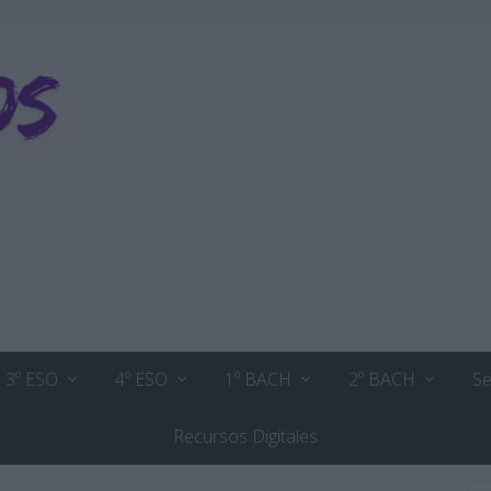
3º ESO
4º ESO
1º BACH
2º BACH
Se
Recursos Digitales