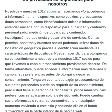
nosotros
Transición Democrática –
Nosotros y nuestros 1017
socios
almacenamos y/o accedemos
Geografía e Historia ESO
a información en un dispositivo, como cookies, y procesamos
datos personales, como identificadores únicos e información
estándar enviada por un dispositivo para publicidad y contenido
6 julio 2026
// by
Miguel Olivares
//
Dejar un comentario
personalizado, medición de publicidad y contenido,
investigación de audiencia y desarrollo de servicios.
Con su
La Ilustración Didáctica sobre la Transición
permiso, nosotros y nuestros socios podemos utilizar datos de
Democrática es un recurso visual diseñado para
localización geográfica precisa e identificación mediante las
facilitar el estudio del proceso mediante el cual
características de dispositivos. Puede hacer clic para otorgarnos
su consentimiento a nosotros y a nuestros 1017 socios para
España pasó de la dictadura franquista a un
que llevemos a cabo el procesamiento previamente descrito. De
sistema democrático. A través de esquemas,
forma alternativa, puede acceder a información más detallada y
cronologías e ilustraciones, presenta de forma
cambiar sus preferencias antes de otorgar o negar su
clara los principales acontecimientos,
consentimiento.
Tenga en cuenta que algún procesamiento de
sus datos personales puede no requerir de su consentimiento,
protagonistas y acuerdos que hicieron posible
pero usted tiene el derecho de rechazar tal procesamiento. Sus
este periodo de cambio …
preferencias se aplicarán solo a este sitio web. Puede cambiar
sus preferencias o retirar su consentimiento en cualquier
Categoría:
2º BACH
,
2º BACH Historia de España
,
4º ESO
,
4º
momento volviendo a este sitio y haciendo clic en el botón
ESO Historia
"Privacidad" en la parte inferior de la página web.