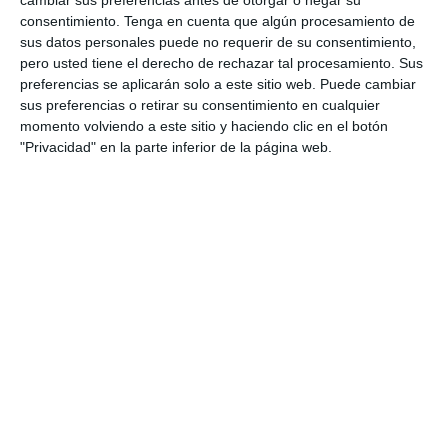
Categoría:
2º BACH
,
2º BACH Historia de España
,
4º ESO
,
4º
consentimiento.
Tenga en cuenta que algún procesamiento de
ESO Historia
sus datos personales puede no requerir de su consentimiento,
Etiqueta:
Comunidad Económica Europea
,
Constitución
pero usted tiene el derecho de rechazar tal procesamiento. Sus
Española de 1978
,
democracia española
,
derechos y
libertades
,
España actual
,
España democrática
,
Estado de las
preferencias se aplicarán solo a este sitio web. Puede cambiar
Autonomías
,
Estado del bienestar
,
euro
,
geografía e historia
sus preferencias o retirar su consentimiento en cualquier
ESO
,
Historia Contemporánea de España
,
ilustración
momento volviendo a este sitio y haciendo clic en el botón
didáctica
,
infografía educativa
,
Línea del tiempo
,
material
"Privacidad" en la parte inferior de la página web.
imprimible
,
monarquía parlamentaria
,
recurso educativo
,
Unión Europea
,
visual thinking