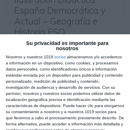
España Democrática y
Actual – Geografía e
Historia ESO
Su privacidad es importante para
7 julio 2026
// by
Miguel Olivares
//
Dejar un comentario
nosotros
La Ilustración Didáctica sobre la España
Nosotros y nuestros 1019
socios
almacenamos y/o accedemos
a información en un dispositivo, como cookies, y procesamos
Democrática y Actual es un recurso visual
datos personales, como identificadores únicos e información
diseñado para facilitar el estudio de la evolución
estándar enviada por un dispositivo para publicidad y contenido
de España desde la aprobación de la
personalizado, medición de publicidad y contenido,
Constitución de 1978 hasta nuestros días. A
investigación de audiencia y desarrollo de servicios.
Con su
permiso, nosotros y nuestros socios podemos utilizar datos de
través de esquemas, mapas, cronologías e
localización geográfica precisa e identificación mediante las
ilustraciones, presenta de forma clara las
características de dispositivos. Puede hacer clic para otorgarnos
principales características del sistema
su consentimiento a nosotros y a nuestros 1019 socios para
democrático, la organización del …
que llevemos a cabo el procesamiento previamente descrito. De
forma alternativa, puede acceder a información más detallada y
cambiar sus preferencias antes de otorgar o negar su