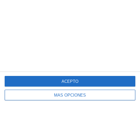
Cuadernillo de Verano – Educación
Física 4.º ESO
Crucigramas – Lengua y Literatura
Cuadernillo de Verano – Educación
Física 3.º ESO
Crucigramas – Matemáticas
Cuadernillo de Verano – Educación
Física 2.º ESO
ACEPTO
MÁS OPCIONES
Suscríbete al blog por
correo electrónico