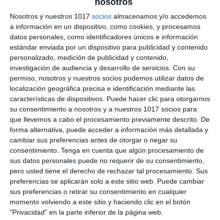
nosotros
Franquismo – Geografía
Nosotros y nuestros 1017
socios
almacenamos y/o accedemos
a información en un dispositivo, como cookies, y procesamos
e Historia ESO
datos personales, como identificadores únicos e información
estándar enviada por un dispositivo para publicidad y contenido
5 julio 2026
// by
Miguel Olivares
//
Dejar un comentario
personalizado, medición de publicidad y contenido,
investigación de audiencia y desarrollo de servicios.
Con su
La Ilustración Didáctica sobre el Franquismo es
permiso, nosotros y nuestros socios podemos utilizar datos de
localización geográfica precisa e identificación mediante las
un recurso visual diseñado para facilitar el
características de dispositivos. Puede hacer clic para otorgarnos
estudio de la dictadura de Francisco Franco y de
su consentimiento a nosotros y a nuestros 1017 socios para
la evolución política, económica y social de
que llevemos a cabo el procesamiento previamente descrito. De
España entre 1939 y 1975. Mediante esquemas,
forma alternativa, puede acceder a información más detallada y
cambiar sus preferencias antes de otorgar o negar su
cronologías e ilustraciones, presenta de forma
consentimiento.
Tenga en cuenta que algún procesamiento de
clara las principales características del régimen,
sus datos personales puede no requerir de su consentimiento,
así como los cambios que experimentó …
pero usted tiene el derecho de rechazar tal procesamiento. Sus
preferencias se aplicarán solo a este sitio web. Puede cambiar
Categoría:
2º BACH
,
2º BACH Historia de España
,
4º ESO
,
4º
sus preferencias o retirar su consentimiento en cualquier
ESO Historia
momento volviendo a este sitio y haciendo clic en el botón
Etiqueta:
autarquía
,
desarrollo económico
,
dictadura
"Privacidad" en la parte inferior de la página web.