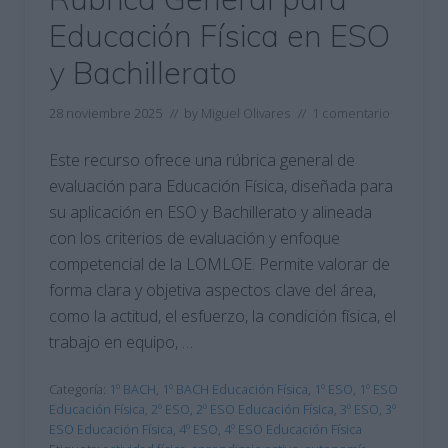
Educación Física en ESO
y Bachillerato
28 noviembre 2025
// by
Miguel Olivares
//
1 comentario
Este recurso ofrece una rúbrica general de
evaluación para Educación Física, diseñada para
su aplicación en ESO y Bachillerato y alineada
con los criterios de evaluación y enfoque
competencial de la LOMLOE. Permite valorar de
forma clara y objetiva aspectos clave del área,
como la actitud, el esfuerzo, la condición física, el
trabajo en equipo, …
Categoría:
1º BACH
,
1º BACH Educación Física
,
1º ESO
,
1º ESO
Educación Física
,
2º ESO
,
2º ESO Educación Física
,
3º ESO
,
3º
ESO Educación Física
,
4º ESO
,
4º ESO Educación Física