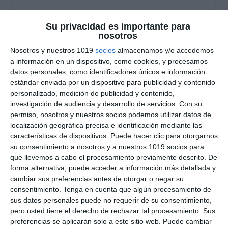
Rúbrica de Listening
Su privacidad es importante para
para Inglés en ESO y
nosotros
Nosotros y nuestros 1019
socios
almacenamos y/o accedemos
Bachillerato
a información en un dispositivo, como cookies, y procesamos
datos personales, como identificadores únicos e información
23 noviembre 2025
// by
Miguel Olivares
estándar enviada por un dispositivo para publicidad y contenido
//
Dejar un comentario
personalizado, medición de publicidad y contenido,
investigación de audiencia y desarrollo de servicios.
Con su
La rúbrica de Listening en Inglés está diseñada
permiso, nosotros y nuestros socios podemos utilizar datos de
para evaluar la comprensión oral del alumnado
localización geográfica precisa e identificación mediante las
características de dispositivos. Puede hacer clic para otorgarnos
en ESO y Bachillerato, en coherencia con los
su consentimiento a nosotros y a nuestros 1019 socios para
criterios de evaluación establecidos por la
que llevemos a cabo el procesamiento previamente descrito. De
LOMLOE y los niveles del Marco Común
forma alternativa, puede acceder a información más detallada y
Europeo de Referencia (MCER). Su finalidad es
cambiar sus preferencias antes de otorgar o negar su
consentimiento.
Tenga en cuenta que algún procesamiento de
medir la capacidad del alumnado para entender
sus datos personales puede no requerir de su consentimiento,
mensajes orales en diferentes contextos, …
pero usted tiene el derecho de rechazar tal procesamiento. Sus
preferencias se aplicarán solo a este sitio web. Puede cambiar