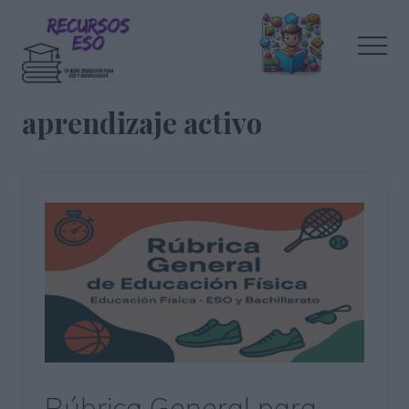
Menu
Saltar
Saltar
al
a
Men
contenido
la
principal
barra
Tu
lateral
blog
aprendizaje activo
de
principal
educación
Rúbrica General para