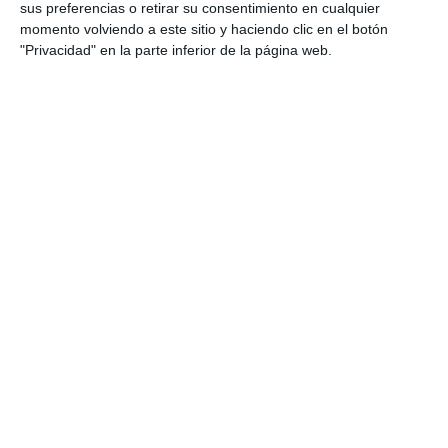
Categoría:
1º BACH
,
1º BACH Inglés
,
1º ESO
,
1º ESO Inglés
,
2º
sus preferencias o retirar su consentimiento en cualquier
BACH
,
2º BACH Inglés
,
2º ESO
,
2º ESO Inglés
,
3º ESO
,
3º ESO
momento volviendo a este sitio y haciendo clic en el botón
Inglés
,
4º ESO
,
4º ESO Inglés
"Privacidad" en la parte inferior de la página web.
Etiqueta:
aprendizaje activo
,
aula de inglés
,
Bachillerato
,
CEFR
,
comprensión audiovisual
,
comprensión auditiva
,
comprensión oral
,
Educación
,
educación bilingüe
,
educación secundaria
,
ejercicios
,
ESO
,
estrategias de
escucha
,
estudiar
,
evaluación competencial
,
Inglés
,
lengua
extranjera
,
listening
,
listening test
,
LOMLOE
,
obligatoria
,
podcast educativo
,
portfolio lingüístico
,
RECURSOS
,
recursos educativos
,
repasar
,
rúbrica
,
SECUNDARIA
,
vocabulario en contexto