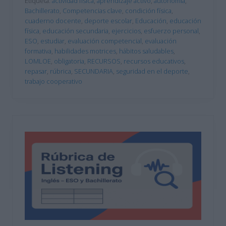
Etiqueta:
actividad física
,
aprendizaje activo
,
autonomía
,
Bachillerato
,
Competencias clave
,
condición física
,
cuaderno docente
,
deporte escolar
,
Educación
,
educación
física
,
educación secundaria
,
ejercicios
,
esfuerzo personal
,
ESO
,
estudiar
,
evaluación competencial
,
evaluación
formativa
,
habilidades motrices
,
hábitos saludables
,
LOMLOE
,
obligatoria
,
RECURSOS
,
recursos educativos
,
repasar
,
rúbrica
,
SECUNDARIA
,
seguridad en el deporte
,
trabajo cooperativo