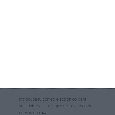
Crucigramas – Biologia y Geologia
Cuadernillo de Verano – Educación
Física 4.º ESO
Crucigramas – Lengua y Literatura
Cuadernillo de Verano – Educación
Física 3.º ESO
Suscríbete al blog por
correo electrónico
Introduce tu correo electrónico para
suscribirte a este blog y recibir avisos de
nuevas entradas.