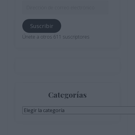
Dirección
de
correo
Suscribir
electrónico
Únete a otros 611 suscriptores
Categorías
Categorías