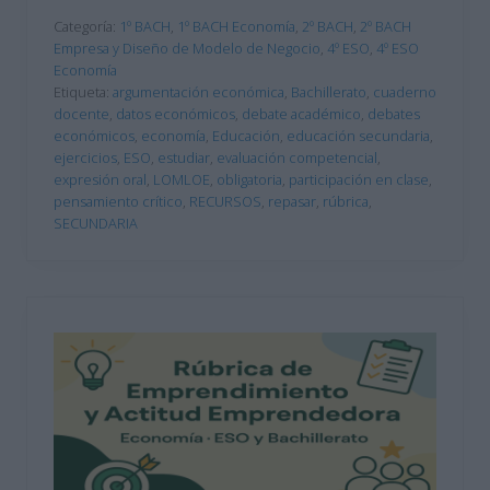
Categoría:
1º BACH
,
1º BACH Economía
,
2º BACH
,
2º BACH
Empresa y Diseño de Modelo de Negocio
,
4º ESO
,
4º ESO
Economía
Etiqueta:
argumentación económica
,
Bachillerato
,
cuaderno
docente
,
datos económicos
,
debate académico
,
debates
económicos
,
economía
,
Educación
,
educación secundaria
,
ejercicios
,
ESO
,
estudiar
,
evaluación competencial
,
expresión oral
,
LOMLOE
,
obligatoria
,
participación en clase
,
pensamiento crítico
,
RECURSOS
,
repasar
,
rúbrica
,
SECUNDARIA