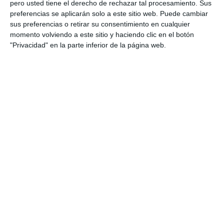
personal, la creatividad, la capacidad para
pero usted tiene el derecho de rechazar tal procesamiento. Sus
preferencias se aplicarán solo a este sitio web. Puede cambiar
resolver problemas, la autonomía y el trabajo en
sus preferencias o retirar su consentimiento en cualquier
equipo del alumnado. …
momento volviendo a este sitio y haciendo clic en el botón
"Privacidad" en la parte inferior de la página web.
Categoría:
1º BACH
,
1º BACH Economía
,
2º BACH
,
2º BACH
Empresa y Diseño de Modelo de Negocio
,
4º ESO
,
4º ESO
Economía
Etiqueta:
actitud emprendedora
,
autonomía
,
Bachillerato
,
creatividad
,
economía
,
Educación
,
educación financiera
,
educación secundaria
,
ejercicios
,
emprendimiento
,
ESO
,
estudiar
,
evaluación competencial
,
iniciativa
,
LOMLOE
,
obligatoria
,
proyecto económico
,
RECURSOS
,
recursos
educativos
,
repasar
,
resolución de problemas
,
rúbrica
,
SECUNDARIA
,
trabajo en equipo