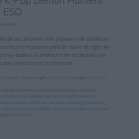
de K-Pop Demon Hunters
n ESO
omentario
nglés de las canciones más populares de la película
 recurso motivador para las clases de inglés en
ora y auditiva, la ampliación de vocabulario y la
s que conectan con los intereses …
és
,
2º BACH
,
2º BACH Inglés
,
2º ESO
,
2º ESO Inglés
,
3º ESO
,
3º
endizaje de idiomas
,
canciones educativas
,
classroom
n
,
educación secundaria
,
ejercicios
,
English resource
,
 Demon Hunters
,
letras de canciones
,
listening
,
motivación
,
 comprehension
,
RECURSOS
,
recursos educativos
,
recursos
abulary in context