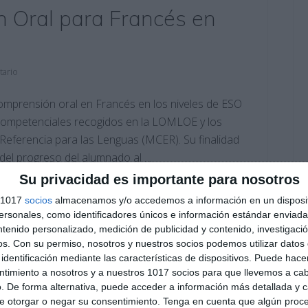
 Oral para Francés en
ario
comprensión oral en Francés en los niveles de ESO
s competenciales recogidos en la LOMLOE y los
eferencia para las Lenguas (MCER). Su finalidad
l del progreso del alumnado al …
Su privacidad es importante para nosotros
rancés
,
2º BACH
,
2º BACH Francés
,
2º ESO
,
2º ESO Francés
,
3º
s 1017
socios
almacenamos y/o accedemos a información en un disposit
sonales, como identificadores únicos e información estándar enviada 
ingüe
,
Bachillerato
,
CEFR
,
competencia lingüística
,
ntenido personalizado, medición de publicidad y contenido, investigaci
re
,
Educación
,
educación secundaria
,
ejercicios
,
enseñanza
os.
Con su permiso, nosotros y nuestros socios podemos utilizar datos 
s de escucha
,
estudiar
,
evaluación competencial
,
evaluación
ativos
,
obligatoria
,
portfolio lingüístico
,
RECURSOS
,
recursos
identificación mediante las características de dispositivos. Puede hacer
ntimiento a nosotros y a nuestros 1017 socios para que llevemos a ca
. De forma alternativa, puede acceder a información más detallada y 
e otorgar o negar su consentimiento.
Tenga en cuenta que algún proc