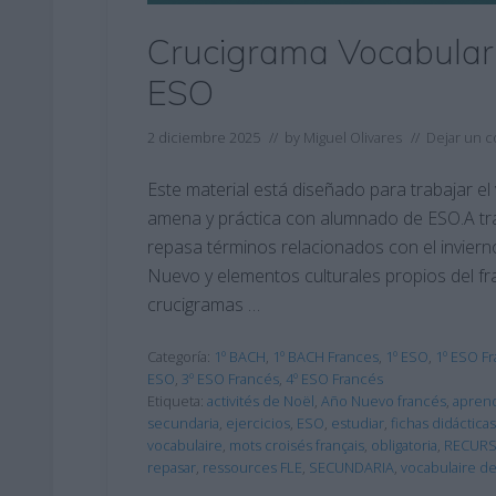
Crucigrama Vocabular
ESO
2 diciembre 2025
// by
Miguel Olivares
//
Dejar un 
Este material está diseñado para trabajar e
amena y práctica con alumnado de ESO.A tra
repasa términos relacionados con el invierno
Nuevo y elementos culturales propios del fra
crucigramas …
Categoría:
1º BACH
,
1º BACH Frances
,
1º ESO
,
1º ESO F
ESO
,
3º ESO Francés
,
4º ESO Francés
Etiqueta:
activités de Noël
,
Año Nuevo francés
,
aprend
secundaria
,
ejercicios
,
ESO
,
estudiar
,
fichas didácticas
vocabulaire
,
mots croisés français
,
obligatoria
,
RECUR
repasar
,
ressources FLE
,
SECUNDARIA
,
vocabulaire d