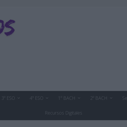
3º ESO
4º ESO
1º BACH
2º BACH
Se
Recursos Digitales