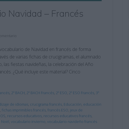
io Navidad – Francés
comentario
l vocabulario de Navidad en francés de forma
vés de varias fichas de crucigramas, el alumnado
, las fiestas navideñas, la celebración del Año
ncés. ¿Qué incluye este material? Cinco
rancés
,
2º BACH
,
2º BACH Francés
,
2º ESO
,
2º ESO Francés
,
3º
izaje de idiomas
,
crucigrama francés
,
Educación
,
educación
,
fichas imprimibles francés
,
francés ESO
,
jeux de
SOS
,
recursos educativos
,
recursos educativos francés
,
e Noël
,
vocabulario invierno
,
vocabulario navideño francés