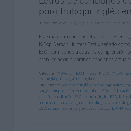
Letras de canciones 
para trabajar inglés e
31 octubre 2025
// by
Miguel Olivares
//
Dejar un c
Este material reúne las letras oficiales en i
K-Pop Demon Hunters.Está diseñado como un
ESO, permitiendo trabajar la comprensión lect
pronunciación a partir de canciones actuale
Categoría:
1º BACH
,
1º BACH Inglés
,
1º ESO
,
1º ESO Ingl
ESO Inglés
,
4º ESO
,
4º ESO Inglés
Etiqueta:
actividades en inglés
,
aprendizaje activo
,
apr
songs
,
comprensión lectora
,
cultura K-Pop
,
Educació
enseñanza bilingüe
,
ESO
,
estudiar
,
inglés ESO
,
K-Pop
música en el aula
,
obligatoria
,
reading activity
,
reading
ESO
,
repasar
,
secondary education
,
SECUNDARIA
,
voc