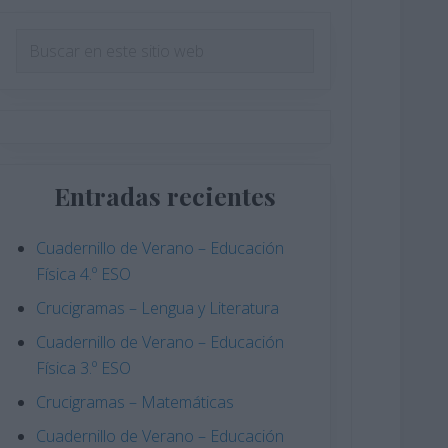
Barra
Buscar
en
lateral
este
principal
sitio
web
Entradas recientes
Cuadernillo de Verano – Educación
Física 4.º ESO
Crucigramas – Lengua y Literatura
Cuadernillo de Verano – Educación
Física 3.º ESO
Crucigramas – Matemáticas
Cuadernillo de Verano – Educación