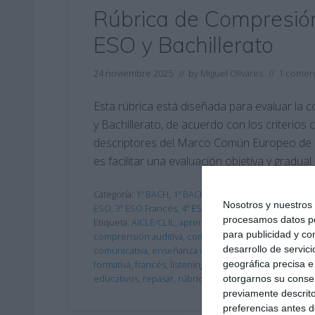
Rúbrica de Compresión
ESO y Bachillerato
24 noviembre 2025
// by
Miguel Olivares
//
1 coment
Esta rúbrica está diseñada para evaluar la 
y Bachillerato, de acuerdo con los criterio
descriptores del Marco Común Europeo de R
es facilitar una evaluación objetiva y gradua
Categoría:
1º BACH
,
1º BACH Frances
,
1º ESO
,
1º ESO F
Nosotros y nuestro
ESO
,
3º ESO Francés
,
4º ESO
,
4º ESO Francés
procesamos datos per
Etiqueta:
AICLE/CLIL
,
aprendizaje de idiomas
,
aula bil
para publicidad y co
comprensión auditiva
,
comprensión oral
,
DELF scolai
desarrollo de servici
comunicativa
,
enseñanza de francés
,
ESO
,
estrategia
formativa
,
francés
,
listening
,
LOMLOE
,
materiales educ
geográfica precisa e 
educativos
,
repasar
,
rúbrica
,
SECUNDARIA
otorgarnos su conse
previamente descrito
preferencias antes d