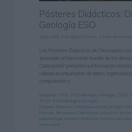
Pósteres Didácticos: D
Geología ESO
9 julio 2026
// by
Miguel Olivares
//
Dejar un coment
Los Pósteres Didácticos de Dinosaurios son
alumnado al fascinante mundo de los dinosau
Cada póster presenta la información esencia
calidad acompañadas de datos organizados e
comprensión y …
Categoría:
1º ESO
,
1º ESO Biología y Geología
,
2º ESO
,
2
4º ESO
,
4º ESO Biología y Geología
Etiqueta:
Allosaurus
,
Ankylosaurus
,
Aula
,
Biología y Ge
ciencias.
,
dinosaurios
,
Diplodocus
,
educación secund
paleontología
,
pósteres didácticos
,
recurso educativo
Velociraptor