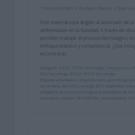
11 diciembre 2025
// by
Miguel Olivares
//
Dejar un
Este material está dirigido al alumnado de l
ambientadas en la Navidad. A través de situ
permiten trabajar el proceso tecnológico, los
enfoque práctico y competencial. ¿Qué inclu
encontrarás …
Categoría:
1º ESO
,
1º ESO Tecnología, Computación y 
ESO Tecnología
,
4º ESO
,
4º ESO Tecnología
Etiqueta:
actividades competenciales
,
aprendizaje po
secundaria
,
ejercicios
,
energía
,
ESO
,
estabilidad
,
estr
obligatoria
,
proceso tecnológico
,
propiedades de los 
educativos
,
repasar
,
SECUNDARIA
,
sostenibilidad
,
Tec