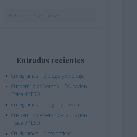
Barra
Buscar
en
lateral
este
principal
sitio
web
Entradas recientes
Crucigramas – Biologia y Geologia
Cuadernillo de Verano – Educación
Física 4.º ESO
Crucigramas – Lengua y Literatura
Cuadernillo de Verano – Educación
Física 3.º ESO
Crucigramas – Matemáticas