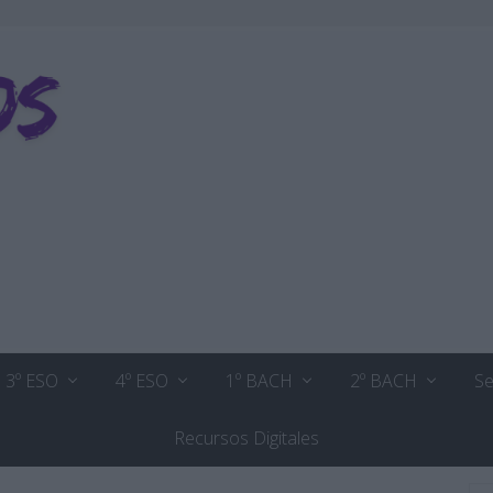
3º ESO
4º ESO
1º BACH
2º BACH
Se
Recursos Digitales