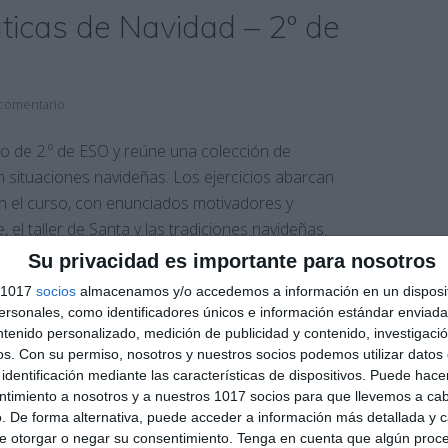
icas de Navidad – 2º de
 comentario
o de 2.º de ESO y reúne una colección de
situaciones navideñas. Los ejercicios abarcan
n el curso, con enunciados motivadores y
el taller de Santa y las tradiciones navideñas.
Su privacidad es importante para nosotros
s 1017
socios
almacenamos y/o accedemos a información en un disposit
sonales, como identificadores únicos e información estándar enviada 
encia matemática
,
ecuaciones
,
Educación
,
educación
ntenido personalizado, medición de publicidad y contenido, investigaci
ciones
,
Geometría
,
matemáticas
,
medidas
,
Navidad
,
os.
Con su permiso, nosotros y nuestros socios podemos utilizar datos 
porcionalidad
,
razonamiento
,
RECURSOS
,
recursos
identificación mediante las características de dispositivos. Puede hacer
ntimiento a nosotros y a nuestros 1017 socios para que llevemos a ca
. De forma alternativa, puede acceder a información más detallada y 
e otorgar o negar su consentimiento.
Tenga en cuenta que algún proc