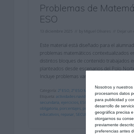
Problemas de Matemát
ESO
13 diciembre 2025
// by
Miguel Olivares
//
Dejar un
Este material está diseñado para el alumnad
problemas matemáticos contextualizados en 
distintos bloques de contenido trabajados e
planteados desde escenarios del Polo Norte, 
Incluye problemas variados que …
Nosotros y nuestro
Categoría:
2º ESO
,
2º ESO Matemáticas
procesamos datos per
Etiqueta:
actividades navideñas
,
Aula
,
cálculos
,
compet
para publicidad y co
secundaria
,
ejercicios
,
ESO
,
estadística
,
estudiar
,
Frac
desarrollo de servici
obligatoria
,
porcentajes
,
probabilidad
,
Problemas
,
pro
geográfica precisa e 
educativos
,
repasar
,
SECUNDARIA
,
velocidad
otorgarnos su conse
previamente descrito
preferencias antes d