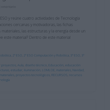
 comentario
a ESO y reúne cuatro actividades de Tecnología
aciones cercanas y motivadoras, las fichas
 materiales, las estructuras y la energía desde un
ye este material? Dentro de este material
Robótica
,
2º ESO
,
2º ESO Computación y Robótica
,
3º ESO
,
3º
r proyectos
,
Aula
,
diseño técnico
,
Educación
,
educación
ucturas
,
estudiar
,
iluminación
,
LOMLOE
,
materiales
,
Navidad
,
materiales
,
proyectos tecnológicos
,
RECURSOS
,
recursos
nología