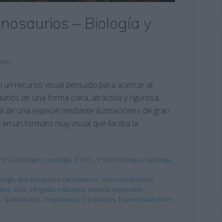
inosaurios – Biología y
ario
 un recurso visual pensado para acercar al
rios de una forma clara, atractiva y rigurosa.
l de una especie mediante ilustraciones de gran
n un formato muy visual que facilita la
º ESO Biología y Geología
,
3º ESO
,
3º ESO Biología y Geología
,
ología
,
Brachiosaurus
,
Carnotaurus
,
ciencias naturales
,
aria
,
ESO
,
infografía educativa
,
material imprimible
,
,
Spinosaurus
,
Stegosaurus
,
Triceratops
,
Tyrannosaurus rex
,