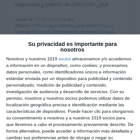
respuestas y criterios de corrección. ¿Qué …
Categoría:
2º ESO
,
2º ESO Lengua
Etiqueta:
2 ESO lengua
,
Adjetivos
,
análisis morfológico
,
conjugación verbal
,
determinantes
,
evaluación lengua
,
examen con soluciones
,
examen lengua
,
gramática ESO
,
Su privacidad es importante para
Lengua Castellana
,
lengua secundaria
,
lexema y morfemas
,
nosotros
literatura ESO
,
material imprimible
,
modelo de examen
,
morfología
,
morfología española
,
ortografía lengua
,
palabras
Nosotros y nuestros 1019
socios
almacenamos y/o accedemos
variables
,
perífrasis verbal
,
PRONOMBRES
,
recurso
a información en un dispositivo, como cookies, y procesamos
educativo
,
signos de puntuación
,
solucionario
,
sustantivos
datos personales, como identificadores únicos e información
estándar enviada por un dispositivo para publicidad y contenido
personalizado, medición de publicidad y contenido,
investigación de audiencia y desarrollo de servicios.
Con su
permiso, nosotros y nuestros socios podemos utilizar datos de
localización geográfica precisa e identificación mediante las
características de dispositivos. Puede hacer clic para otorgarnos
su consentimiento a nosotros y a nuestros 1019 socios para
que llevemos a cabo el procesamiento previamente descrito. De
forma alternativa, puede acceder a información más detallada y
cambiar sus preferencias antes de otorgar o negar su