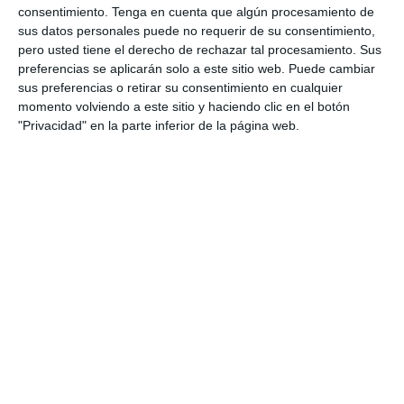
consentimiento.
Tenga en cuenta que algún procesamiento de
sus datos personales puede no requerir de su consentimiento,
pero usted tiene el derecho de rechazar tal procesamiento. Sus
preferencias se aplicarán solo a este sitio web. Puede cambiar
Recopilación de Fichas
sus preferencias o retirar su consentimiento en cualquier
momento volviendo a este sitio y haciendo clic en el botón
de Ejercicios sobre
"Privacidad" en la parte inferior de la página web.
Gramática y Morfología
de Lengua y Literatura
de 1º ESO
26 octubre 2025
// by
Miguel Olivares
//
2 comentarios
En esta recopilación encontrarás una amplia
selección de fichas de ejercicios de Lengua y
Literatura para 1º de ESO dedicadas a la
gramática y la morfología. Estas actividades
ayudan al alumnado a conocer la estructura