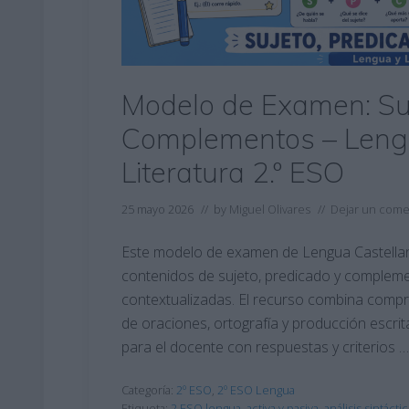
Modelo de Examen: Suj
Complementos – Lengu
Literatura 2.º ESO
25 mayo 2026
// by
Miguel Olivares
//
Dejar un come
Este modelo de examen de Lengua Castellana
contenidos de sujeto, predicado y compleme
contextualizadas. El recurso combina compren
de oraciones, ortografía y producción escri
para el docente con respuestas y criterios …
Categoría:
2º ESO
,
2º ESO Lengua
Etiqueta:
2 ESO lengua
,
activa y pasiva
,
análisis sintácti