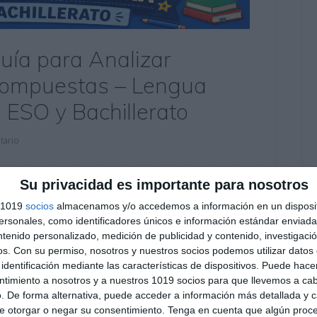
Guía para Analizar
Compuestas – Lengua
a ESO y Bachillerato
tario
na y Literatura está diseñada para ayudar al
Su privacidad es importante para nosotros
análisis sintáctico mediante un enfoque visual y
s 1019
socios
almacenamos y/o accedemos a información en un disposit
o, el material facilita la identificación de los
sonales, como identificadores únicos e información estándar enviada 
simples y compuestas, convirtiéndose en una …
ntenido personalizado, medición de publicidad y contenido, investigaci
os.
Con su permiso, nosotros y nuestros socios podemos utilizar datos 
lana
,
1º ESO
,
1º ESO Lengua
,
2º BACH
,
2º BACH Lengua y
identificación mediante las características de dispositivos. Puede hacer
º ESO Lengua
,
4º ESO
,
4º ESO Lengua
ntimiento a nosotros y a nuestros 1019 socios para que llevemos a ca
plemento agente
,
complemento circunstancial
,
. De forma alternativa, puede acceder a información más detallada y 
mplemento indirecto
,
complemento predicativo
,
educación
e otorgar o negar su consentimiento.
Tenga en cuenta que algún proc