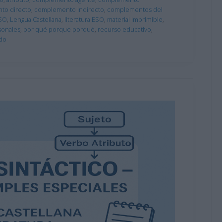
to directo
,
complemento indirecto
,
complementos del
ESO
,
Lengua Castellana
,
literatura ESO
,
material imprimible
,
sonales
,
por qué porque porqué
,
recurso educativo
,
ado