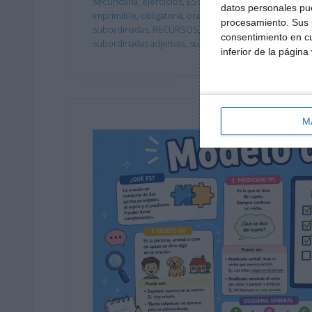
secundaria
,
ejercicios
,
ESO
,
estudiar
,
guía de sintaxis
,
datos personales pue
imprimible
,
obligatoria
,
oraciones compuestas
,
oracio
procesamiento. Sus p
subordinadas
,
RECURSOS
,
recursos educativos
,
repa
consentimiento en cu
subordinadas adjetivas
,
subordinadas adverbiales
,
sub
inferior de la página
M