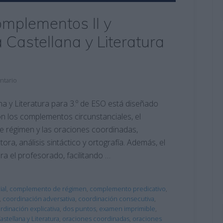
mplementos II y
 Castellana y Literatura
ntario
 y Literatura para 3.º de ESO está diseñado
n los complementos circunstanciales, el
 régimen y las oraciones coordinadas,
a, análisis sintáctico y ortografía. Además, el
ra el profesorado, facilitando …
ial
,
complemento de régimen
,
complemento predicativo
,
,
coordinación adversativa
,
coordinación consecutiva
,
rdinación explicativa
,
dos puntos
,
examen imprimible
,
stellana y Literatura
,
oraciones coordinadas
,
oraciones