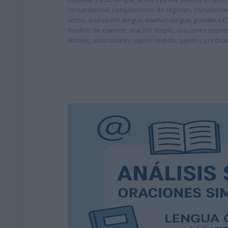
circunstancial
,
complemento de régimen
,
complemen
verbo
,
evaluación lengua
,
examen lengua
,
gramática 
modelo de examen
,
oración simple
,
oraciones imper
sintaxis
,
solucionario
,
sujeto omitido
,
sujeto y predic