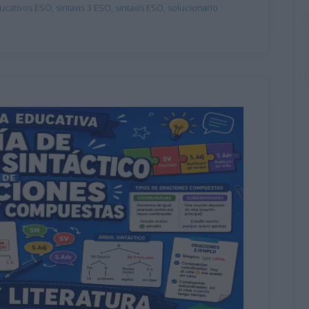
ucativos ESO
,
sintaxis 3 ESO
,
sintaxis ESO
,
solucionario