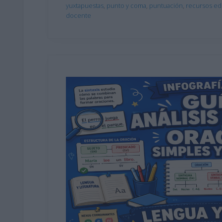
yuxtapuestas
,
punto y coma
,
puntuación
,
recursos ed
docente