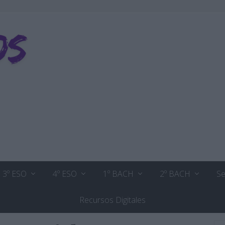
3º ESO
4º ESO
1º BACH
2º BACH
Se
Recursos Digitales