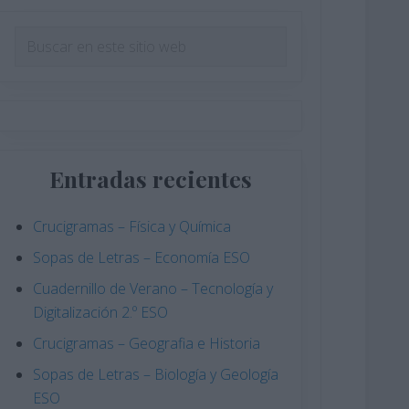
Barra
Buscar
en
lateral
este
principal
sitio
web
Entradas recientes
Crucigramas – Física y Química
Sopas de Letras – Economía ESO
Cuadernillo de Verano – Tecnología y
Digitalización 2.º ESO
Crucigramas – Geografia e Historia
Sopas de Letras – Biología y Geología
ESO