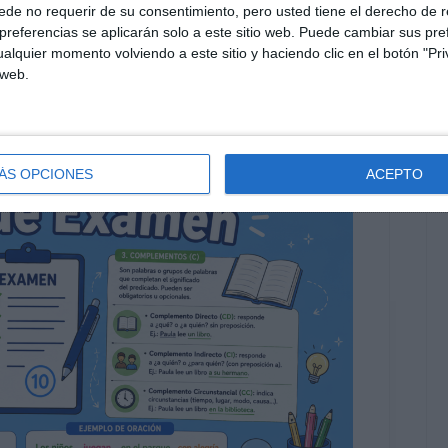
infografía educativa
,
Lengua Castellana y Literatura
,
material
de no requerir de su consentimiento, pero usted tiene el derecho de r
nes coordinadas
,
oraciones simples
,
oraciones
referencias se aplicarán solo a este sitio web. Puede cambiar sus pref
sar
,
SECUNDARIA
,
sintagma nominal
,
sintagma verbal
,
sintaxis
,
alquier momento volviendo a este sitio y haciendo clic en el botón "Pri
ordinadas sustantivas
,
sujeto y predicado
,
visual thinking
 web.
ÁS OPCIONES
ACEPTO