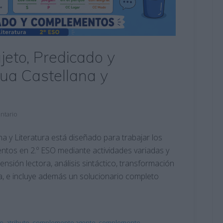
eto, Predicado y
a Castellana y
ntario
 y Literatura está diseñado para trabajar los
ntos en 2.º ESO mediante actividades variadas y
sión lectora, análisis sintáctico, transformación
ta, e incluye además un solucionario completo
co
,
atributo
,
complemento agente
,
complemento