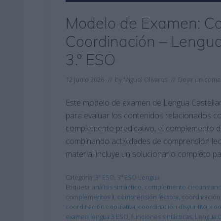
Modelo de Examen: Co
Coordinación – Lengua
3.º ESO
12 junio 2026
// by
Miguel Olivares
//
Dejar un come
Este modelo de examen de Lengua Castellana
para evaluar los contenidos relacionados co
complemento predicativo, el complemento de
combinando actividades de comprensión lector
material incluye un solucionario completo pa
Categoría:
3º ESO
,
3º ESO Lengua
Etiqueta:
análisis sintáctico
,
complemento circunstanc
complementos II
,
comprensión lectora
,
coordinación
coordinación copulativa
,
coordinación disyuntiva
,
coo
examen lengua 3 ESO
,
funciones sintácticas
,
Lengua Ca