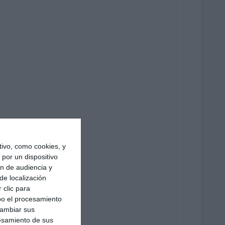
ivo, como cookies, y
por un dispositivo
ón de audiencia y
de localización
 clic para
bo el procesamiento
cambiar sus
esamiento de sus