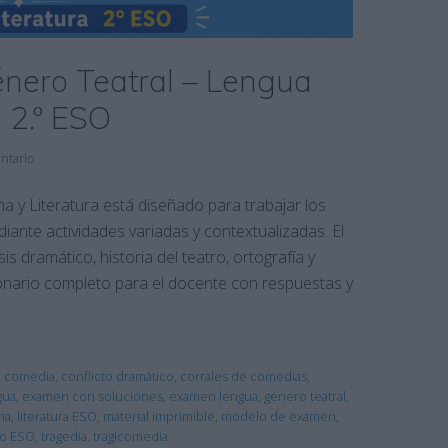
nero Teatral – Lengua
a 2.º ESO
ntario
 y Literatura está diseñado para trabajar los
iante actividades variadas y contextualizadas. El
 dramático, historia del teatro, ortografía y
ionario completo para el docente con respuestas y
,
comedia
,
conflicto dramático
,
corrales de comedias
,
gua
,
examen con soluciones
,
examen lengua
,
género teatral
,
ia
,
literatura ESO
,
material imprimible
,
modelo de examen
,
ro ESO
,
tragedia
,
tragicomedia