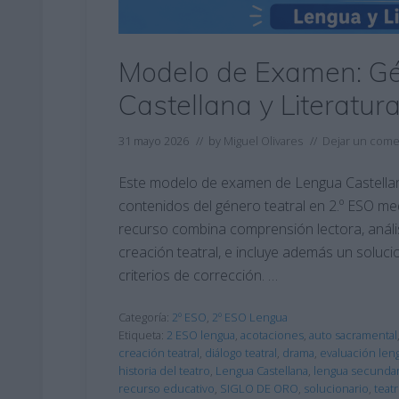
Modelo de Examen: Gé
Castellana y Literatur
31 mayo 2026
// by
Miguel Olivares
//
Dejar un come
Este modelo de examen de Lengua Castellana
contenidos del género teatral en 2.º ESO med
recurso combina comprensión lectora, análisis
creación teatral, e incluye además un soluc
criterios de corrección. …
Categoría:
2º ESO
,
2º ESO Lengua
Etiqueta:
2 ESO lengua
,
acotaciones
,
auto sacramental
creación teatral
,
diálogo teatral
,
drama
,
evaluación len
historia del teatro
,
Lengua Castellana
,
lengua secundar
recurso educativo
,
SIGLO DE ORO
,
solucionario
,
teat