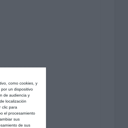
ivo, como cookies, y
por un dispositivo
ón de audiencia y
de localización
 clic para
bo el procesamiento
cambiar sus
esamiento de sus