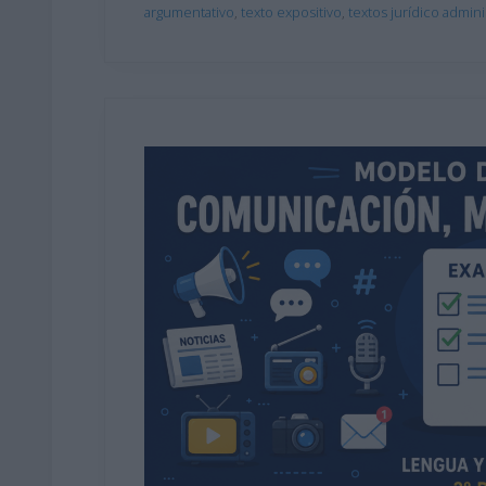
argumentativo
,
texto expositivo
,
textos jurídico admini