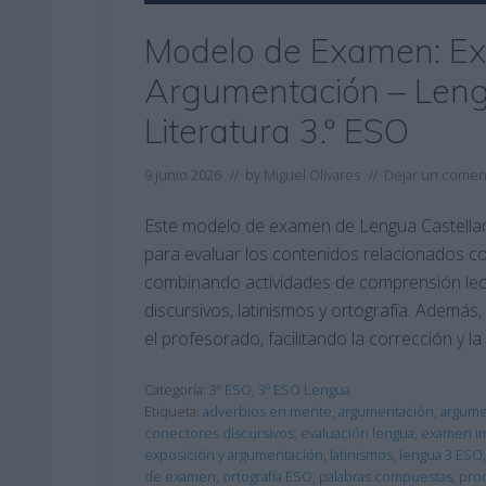
Modelo de Examen: Ex
Argumentación – Leng
Literatura 3.º ESO
9 junio 2026
// by
Miguel Olivares
//
Dejar un comen
Este modelo de examen de Lengua Castellana
para evaluar los contenidos relacionados co
combinando actividades de comprensión lect
discursivos, latinismos y ortografía. Además,
el profesorado, facilitando la corrección y l
Categoría:
3º ESO
,
3º ESO Lengua
Etiqueta:
adverbios en mente
,
argumentación
,
argume
conectores discursivos
,
evaluación lengua
,
examen im
exposición y argumentación
,
latinismos
,
lengua 3 ESO
de examen
,
ortografía ESO
,
palabras compuestas
,
prod