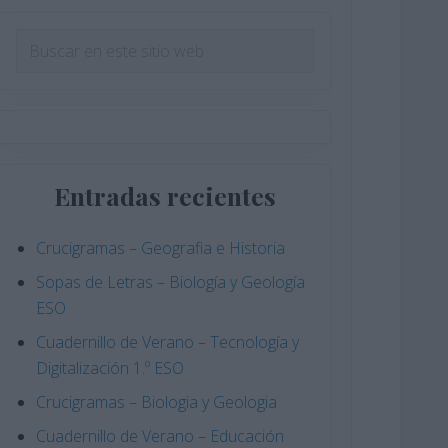
Barra
Buscar
en
lateral
este
principal
sitio
web
Entradas recientes
Crucigramas – Geografia e Historia
Sopas de Letras – Biología y Geología
ESO
Cuadernillo de Verano – Tecnología y
Digitalización 1.º ESO
Crucigramas – Biologia y Geologia
Cuadernillo de Verano – Educación