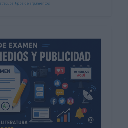
strativos
,
tipos de argumentos