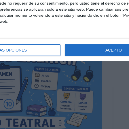
ublicidad
,
recursos ESO
,
reglas de acentuación
,
reportaje
,
de no requerir de su consentimiento, pero usted tiene el derecho de r
referencias se aplicarán solo a este sitio web. Puede cambiar sus pref
alquier momento volviendo a este sitio y haciendo clic en el botón "Pri
 web.
ÁS OPCIONES
ACEPTO