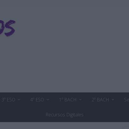
3º ESO
4º ESO
1º BACH
2º BACH
Se
Recursos Digitales