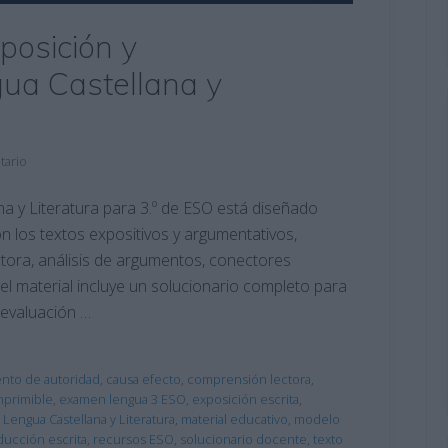
posición y
ua Castellana y
tario
 y Literatura para 3.º de ESO está diseñado
n los textos expositivos y argumentativos,
ora, análisis de argumentos, conectores
 el material incluye un solucionario completo para
a evaluación …
nto de autoridad
,
causa efecto
,
comprensión lectora
,
primible
,
examen lengua 3 ESO
,
exposición escrita
,
,
Lengua Castellana y Literatura
,
material educativo
,
modelo
ucción escrita
,
recursos ESO
,
solucionario docente
,
texto