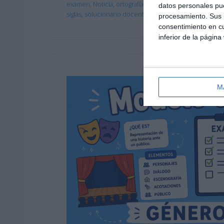
examen
,
Noticia
,
ortografía ESO
,
producción escrita
,
p
datos personales pue
siglas
,
solucionario docente
procesamiento. Sus p
consentimiento en cu
inferior de la página
M