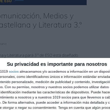
municación, Medios y
stellana y Literatura 3.º
tario
 y Literatura para 3.º de ESO está diseñado
on la comunicación, los medios de comunicación y
Su privacidad es importante para nosotros
mprensión lectora, análisis de géneros
s 1019
socios
almacenamos y/o accedemos a información en un disposit
fía. Además, el material incluye un solucionario
sonales, como identificadores únicos e información estándar enviada 
 …
ntenido personalizado, medición de publicidad y contenido, investigaci
os.
Con su permiso, nosotros y nuestros socios podemos utilizar datos 
identificación mediante las características de dispositivos. Puede hacer
ra
,
comunicación y publicidad
,
Entrevista
,
eslóganes
ntimiento a nosotros y a nuestros 1019 socios para que llevemos a ca
xamen lengua 3 ESO
,
géneros periodísticos
,
lengua 3 ESO
,
. De forma alternativa, puede acceder a información más detallada y 
terial educativo
,
medios de comunicación
,
modelo de
e otorgar o negar su consentimiento.
Tenga en cuenta que algún proc