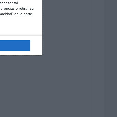
echazar tal
erencias o retirar su
vacidad" en la parte