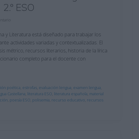
a 2.º ESO
ntario
 y Literatura está diseñado para trabajar los
ante actividades variadas y contextualizadas. El
métrico, recursos literarios, historia de la lírica
ucionario completo para el docente con
ión poética
,
estrofas
,
evaluación lengua
,
examen lengua
,
gua Castellana
,
literatura ESO
,
literatura española
,
material
ación
,
poesía ESO
,
polisemia
,
recurso educativo
,
recursos