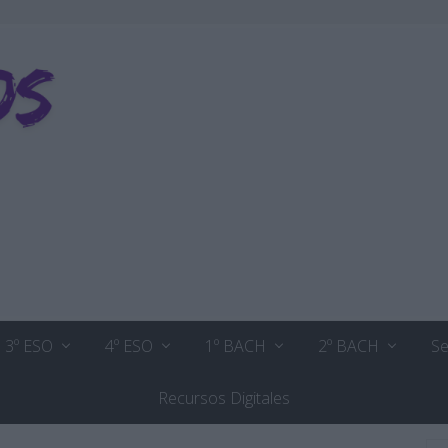
3º ESO
4º ESO
1º BACH
2º BACH
Se
Recursos Digitales