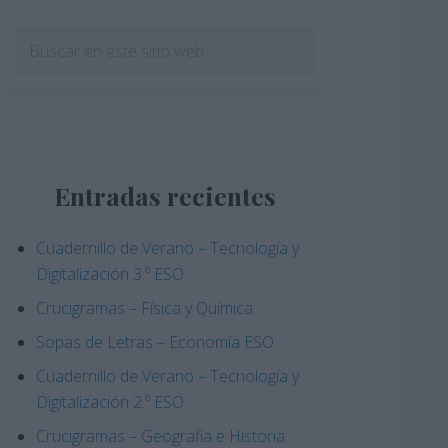
Barra
Buscar
en
lateral
este
principal
sitio
web
Entradas recientes
Cuadernillo de Verano – Tecnología y
Digitalización 3.º ESO
Crucigramas – Física y Química
Sopas de Letras – Economía ESO
Cuadernillo de Verano – Tecnología y
Digitalización 2.º ESO
Crucigramas – Geografia e Historia