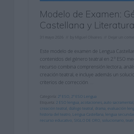
Modelo de Examen: Gé
Castellana y Literatur
31 mayo 2026
// by
Miguel Olivares
//
Dejar un come
Este modelo de examen de Lengua Castellana
contenidos del género teatral en 2.º ESO med
recurso combina comprensión lectora, análisis
creación teatral, e incluye además un soluc
criterios de corrección. …
Categoría:
2º ESO
,
2º ESO Lengua
Etiqueta:
2 ESO lengua
,
acotaciones
,
auto sacramental
creación teatral
,
diálogo teatral
,
drama
,
evaluación len
historia del teatro
,
Lengua Castellana
,
lengua secundar
recurso educativo
,
SIGLO DE ORO
,
solucionario
,
teat