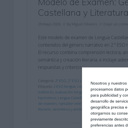
Modelo de Examen: Gé
Castellana y Literatur
29 mayo 2026
// by
Miguel Olivares
//
Dejar un come
Este modelo de examen de Lengua Castellana
contenidos del género narrativo en 2.º ESO 
El recurso combina comprensión lectora, aná
semántica y creación literaria, e incluye a
respuestas y criterios …
Categoría:
2º ESO
,
2º ESO Lengua
Nosotros y nuestro
Etiqueta:
2 ESO lengua
,
comprensión lectora
,
creación
procesamos datos per
indirecto
,
evaluación lengua
,
examen con soluciones
para publicidad y co
hipónimos
,
Lengua Castellana
,
lengua secundaria
,
lite
desarrollo de servici
de examen
,
narrador omnisciente
,
narrador protagoni
geográfica precisa e 
literario
,
sinónimos y antónimos
,
solucionario
otorgarnos su conse
previamente descrito
preferencias antes d