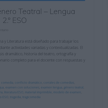
nero Teatral – Lengua
a 2.º ESO
ntario
 y Literatura está diseñado para trabajar los
iante actividades variadas y contextualizadas. El
 dramático, historia del teatro, ortografía y
ionario completo para el docente con respuestas y
,
comedia
,
conflicto dramático
,
corrales de comedias
,
gua
,
examen con soluciones
,
examen lengua
,
género teatral
,
ia
,
literatura ESO
,
material imprimible
,
modelo de examen
,
ro ESO
,
tragedia
,
tragicomedia