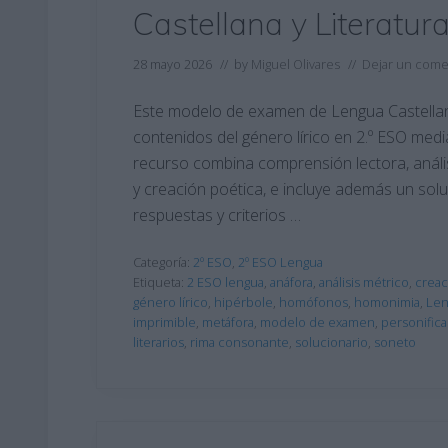
Castellana y Literatur
28 mayo 2026
// by
Miguel Olivares
//
Dejar un come
Este modelo de examen de Lengua Castellana
contenidos del género lírico en 2.º ESO medi
recurso combina comprensión lectora, análisis 
y creación poética, e incluye además un sol
respuestas y criterios …
Categoría:
2º ESO
,
2º ESO Lengua
Etiqueta:
2 ESO lengua
,
anáfora
,
análisis métrico
,
creac
género lírico
,
hipérbole
,
homófonos
,
homonimia
,
Len
imprimible
,
metáfora
,
modelo de examen
,
personific
literarios
,
rima consonante
,
solucionario
,
soneto