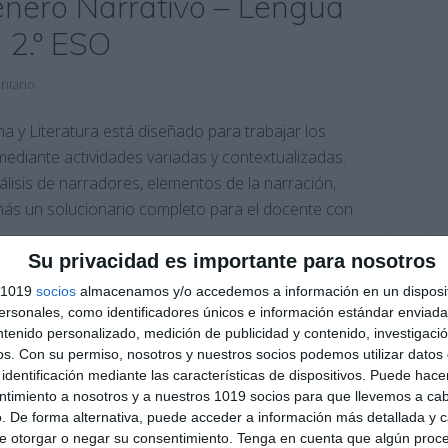
nero Narrativo – Lengua
a 2.º ESO
ntario
 y Literatura está diseñado para trabajar los
mediante actividades variadas y contextualizadas.
lisis de narradores, elementos de la narración,
demás un solucionario completo para el docente con
Su privacidad es importante para nosotros
s 1019
socios
almacenamos y/o accedemos a información en un disposit
 literaria
,
elementos de la narración
,
estilo directo e
sonales, como identificadores únicos e información estándar enviada 
,
examen lengua
,
género narrativo
,
hiperónimos e
ntenido personalizado, medición de publicidad y contenido, investigaci
ratura ESO
,
literatura española
,
material imprimible
,
modelo
os.
Con su permiso, nosotros y nuestros socios podemos utilizar datos 
sta
,
narrador testigo
,
narrativa ESO
,
recurso educativo
,
relato
identificación mediante las características de dispositivos. Puede hacer
ntimiento a nosotros y a nuestros 1019 socios para que llevemos a ca
. De forma alternativa, puede acceder a información más detallada y 
e otorgar o negar su consentimiento.
Tenga en cuenta que algún proc