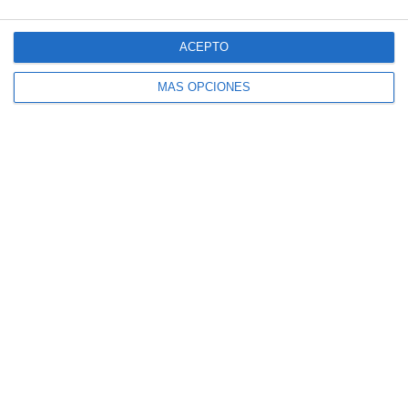
ACEPTO
MÁS OPCIONES
Indicadores LOMLOE
para Evaluación Inicial
en Tutoría de 1º de ESO
1 septiembre 2025
// by
Miguel Olivares
//
1 comentario
Este material está diseñado para que los tutores