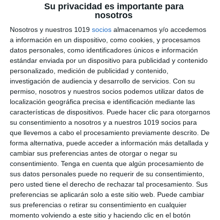
Su privacidad es importante para
Categoría:
1º BACH
,
1º BACH Tecnología e Ingeniería
,
1º ESO
,
nosotros
1º ESO Tecnología, Computación y Robótica
,
2º BACH
,
2º
Nosotros y nuestros 1019
socios
almacenamos y/o accedemos
BACH Tecnología e Ingeniería II
,
2º ESO
,
2º ESO
a información en un dispositivo, como cookies, y procesamos
Computación y Robótica
,
3º ESO
,
3º ESO Tecnología
,
4º ESO
,
datos personales, como identificadores únicos e información
4º ESO Tecnología
Etiqueta:
alfabetización digital
,
aprendizaje activo
,
estándar enviada por un dispositivo para publicidad y contenido
Bachillerato
,
competencia digital
,
competencias
personalizado, medición de publicidad y contenido,
específicas
,
creación de contenido digital
,
diseño digital
,
investigación de audiencia y desarrollo de servicios.
Con su
Educación
,
educación secundaria
,
ejercicios
,
ESO
,
permiso, nosotros y nuestros socios podemos utilizar datos de
estudiar
,
evaluación competencial
,
evaluación formativa
,
localización geográfica precisa e identificación mediante las
herramientas digitales
,
hojas de cálculo
,
LOMLOE
,
características de dispositivos. Puede hacer clic para otorgarnos
obligatoria
,
pensamiento computacional
,
presentaciones
,
su consentimiento a nosotros y a nuestros 1019 socios para
programación
,
RECURSOS
,
recursos educativos
,
repasar
,
que llevemos a cabo el procesamiento previamente descrito. De
rúbrica
,
SECUNDARIA
,
seguridad digital
,
software educativo
,
forma alternativa, puede acceder a información más detallada y
Tecnología
,
TIC
,
uso responsable de la tecnología
cambiar sus preferencias antes de otorgar o negar su
consentimiento.
Tenga en cuenta que algún procesamiento de
sus datos personales puede no requerir de su consentimiento,
pero usted tiene el derecho de rechazar tal procesamiento. Sus
preferencias se aplicarán solo a este sitio web. Puede cambiar
sus preferencias o retirar su consentimiento en cualquier
momento volviendo a este sitio y haciendo clic en el botón