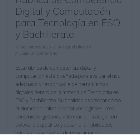
Digital y Computación
para Tecnología en ESO
y Bachillerato
17 noviembre 2025
// by
Miguel Olivares
//
Dejar un comentario
Esta rúbrica de competencia digital y
computación está diseñada para evaluar el uso
adecuado y responsable de herramientas
digitales dentro de la materia de Tecnología en
ESO y Bachillerato. Su finalidad es valorar cómo
el alumnado utiliza dispositivos digitales, crea
contenidos, gestiona información, trabaja con
software específico y desarrolla habilidades
básicas o avanzadas de programación …