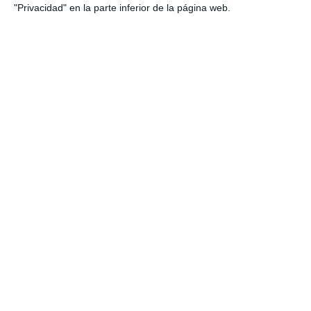
"Privacidad" en la parte inferior de la página web.
Rúbrica de Evaluación
para Uso de las TIC en
ESO y Bachillerato
14 octubre 2025
// by
Miguel Olivares
//
Dejar un comentario
El uso responsable, creativo y eficaz de las
Tecnologías de la Información y la Comunicación
(TIC) es una competencia clave dentro del marco
de la LOMLOE. En un contexto educativo cada