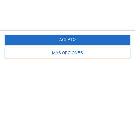
paquetes …
Categoría:
Recursos Digitales
Etiqueta:
digital
,
Educación
,
ESO
,
GoCornqr
,
obligatoria
,
Plataforma
,
RECURSOS
,
SECUNDARIA
ACEPTO
MÁS OPCIONES
Desmos – Para