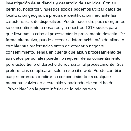
en el Aula
investigación de audiencia y desarrollo de servicios.
Con su
permiso, nosotros y nuestros socios podemos utilizar datos de
19 marzo 2021
// by
Miguel Olivares
localización geográfica precisa e identificación mediante las
//
Dejar un comentario
características de dispositivos. Puede hacer clic para otorgarnos
su consentimiento a nosotros y a nuestros 1019 socios para
La aplicación es un gestor de la participación de
que llevemos a cabo el procesamiento previamente descrito. De
los estudiantes en el aula en tiempo real. Permite
forma alternativa, puede acceder a información más detallada y
cambiar sus preferencias antes de otorgar o negar su
realizar test, evaluaciones, actividades, etc. y
consentimiento.
Tenga en cuenta que algún procesamiento de
manejar los datos por el docente. Así, Socrative
sus datos personales puede no requerir de su consentimiento,
tiene una app específica para el docente y otra
pero usted tiene el derecho de rechazar tal procesamiento. Sus
para el alumno. Está disponible en la App Store,
preferencias se aplicarán solo a este sitio web. Puede cambiar
sus preferencias o retirar su consentimiento en cualquier
Chrome Web Store, Google Play y …
momento volviendo a este sitio y haciendo clic en el botón
"Privacidad" en la parte inferior de la página web.
Categoría:
Recursos Digitales
Etiqueta:
digital
,
Educación
,
ESO
,
obligatoria
,
Participación
,
Plataforma
,
SECUNDARIA
,
Socrative