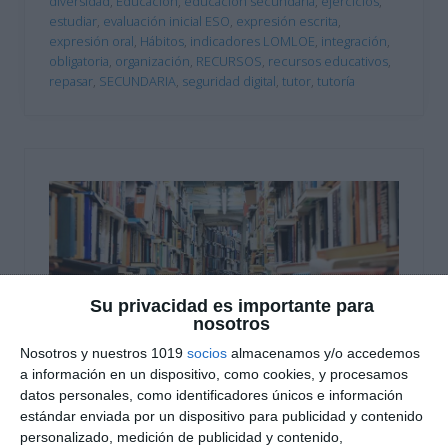
diversidad
,
Educación
,
educación secundaria
,
ejercicios
,
estudiar
,
evaluación inicial ESO
,
expresión escrita
,
expresión oral
,
Hábitos
,
indicadores LOMLOE
,
integración
,
obligatoria
,
organización
,
RECURSOS
,
recursos educativos
,
repasar
,
SECUNDARIA
,
seguridad digital
,
tutor
,
tutoría
Su privacidad es importante para
nosotros
Nosotros y nuestros 1019
socios
almacenamos y/o accedemos
a información en un dispositivo, como cookies, y procesamos
datos personales, como identificadores únicos e información
Socrative – Participación
estándar enviada por un dispositivo para publicidad y contenido
personalizado, medición de publicidad y contenido,