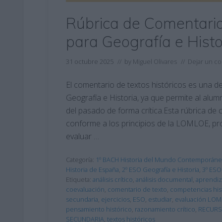
Rúbrica de Comentario
para Geografía e Histo
31 octubre 2025
// by
Miguel Olivares
//
Dejar un c
El comentario de textos históricos es una d
Geografía e Historia, ya que permite al al
del pasado de forma crítica.Esta rúbrica de 
conforme a los principios de la LOMLOE, pro
evaluar …
Categoría:
1º BACH Historia del Mundo Contemporán
Historia de España
,
2º ESO Geografía e Historia
,
3º ESO
Etiqueta:
análisis crítico
,
análisis documental
,
aprendiz
coevaluación
,
comentario de texto
,
competencias his
secundaria
,
ejercicios
,
ESO
,
estudiar
,
evaluación LO
pensamiento histórico
,
razonamiento crítico
,
RECUR
SECUNDARIA
,
textos históricos