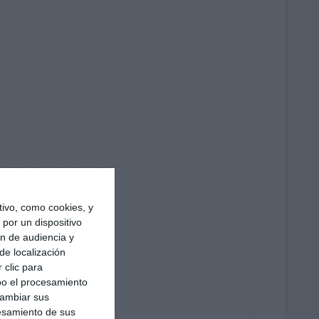
ivo, como cookies, y
por un dispositivo
ón de audiencia y
de localización
 clic para
bo el procesamiento
cambiar sus
esamiento de sus