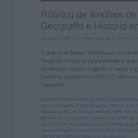
Rúbrica de Análisis de
Geografía e Historia e
29 octubre 2025
// by
Miguel Olivares
//
Dejar un c
El análisis de fuentes históricas es una de 
Geografía e Historia, ya que permite al alu
documentos, textos, imágenes o mapas origin
históricas, basada en la LOMLOE, ofrece un 
capacidad …
Categoría:
1º BACH Historia del Mundo Contemporán
Historia de España
,
2º ESO Geografía e Historia
,
3º ESO
Etiqueta:
análisis de fuentes históricas
,
análisis docum
Bachillerato
,
coevaluación
,
competencias históricas
,
c
ejercicios
,
ESO
,
estudiar
,
evaluación LOMLOE
,
geograf
fuentes
,
obligatoria
,
pensamiento crítico
,
razonamient
rúbrica
,
SECUNDARIA
,
trabajo con documentos