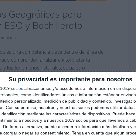
s Geográficos para
n ESO y Bachillerato
omentario
cos es una competencia clave dentro del área de
nado comprender, analizar e interpretar la
io y los fenómenos naturales, sociales o
eográficos, adaptada a la LOMLOE, ofrece una
Su privacidad es importante para nosotros
s 1019
socios
almacenamos y/o accedemos a información en un disposit
sonales, como identificadores únicos e información estándar enviada 
eo
,
1º ESO Geografía e Historia
,
2º BACH Geografía
,
2º BACH
ntenido personalizado, medición de publicidad y contenido, investigaci
 Geografía e Historia
,
4º ESO Historia
os.
Con su permiso, nosotros y nuestros socios podemos utilizar datos 
Autoevaluación
,
bachiller
,
Bachillerato
,
coevaluación
,
identificación mediante las características de dispositivos. Puede hacer
ucación
,
educación secundaria
,
ejercicios
,
enseñanza activa
,
ntimiento a nosotros y a nuestros 1019 socios para que llevemos a ca
a
,
gráficos
,
innovación educativa
,
interpretación visual
,
. De forma alternativa, puede acceder a información más detallada y 
,
recursos educativos
,
repasar
,
rúbrica
,
SECUNDARIA
,
e otorgar o negar su consentimiento.
Tenga en cuenta que algún proc