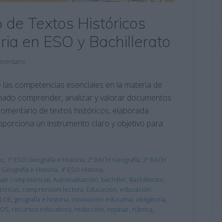
 de Textos Históricos
ria en ESO y Bachillerato
omentario
e las competencias esenciales en la materia de
umnado comprender, analizar y valorar documentos
comentario de textos históricos, elaborada
porciona un instrumento claro y objetivo para
eo
,
1º ESO Geografía e Historia
,
2º BACH Geografía
,
2º BACH
 Geografía e Historia
,
4º ESO Historia
aje competencial
,
Autoevaluación
,
bachiller
,
Bachillerato
,
tóricas
,
comprensión lectora
,
Educación
,
educación
MLOE
,
geografía e historia
,
innovación educativa
,
obligatoria
,
SOS
,
recursos educativos
,
redacción
,
repasar
,
rúbrica
,