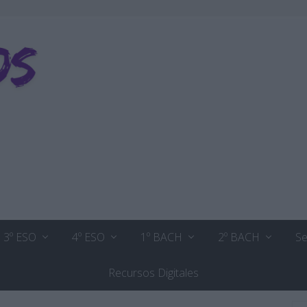
3º ESO
4º ESO
1º BACH
2º BACH
Se
Recursos Digitales