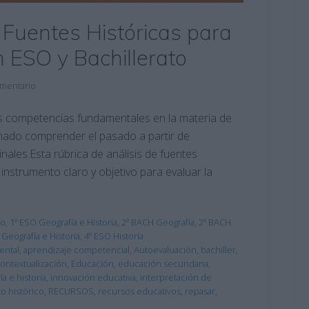
 Fuentes Históricas para
n ESO y Bachillerato
omentario
las competencias fundamentales en la materia de
mnado comprender el pasado a partir de
ales.Esta rúbrica de análisis de fuentes
instrumento claro y objetivo para evaluar la
eo
,
1º ESO Geografía e Historia
,
2º BACH Geografía
,
2º BACH
 Geografía e Historia
,
4º ESO Historia
ental
,
aprendizaje competencial
,
Autoevaluación
,
bachiller
,
ontextualización
,
Educación
,
educación secundaria
,
ía e historia
,
innovación educativa
,
interpretación de
o histórico
,
RECURSOS
,
recursos educativos
,
repasar
,