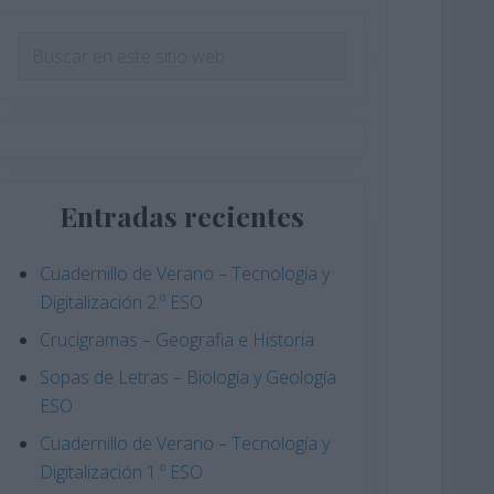
Barra
Buscar
en
lateral
este
principal
sitio
web
Entradas recientes
Cuadernillo de Verano – Tecnología y
Digitalización 2.º ESO
Crucigramas – Geografia e Historia
Sopas de Letras – Biología y Geología
ESO
Cuadernillo de Verano – Tecnología y
Digitalización 1.º ESO