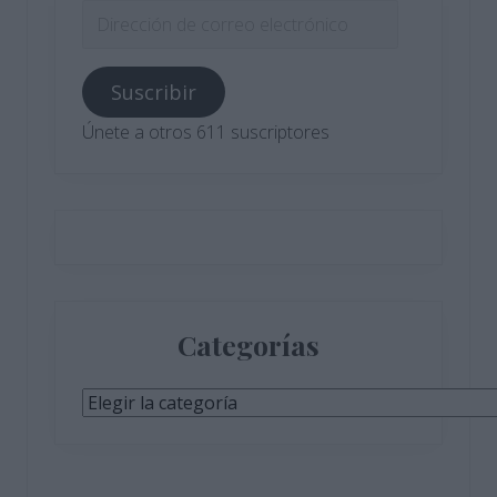
Dirección
de
correo
Suscribir
electrónico
Únete a otros 611 suscriptores
Categorías
Categorías