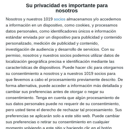
Su privacidad es importante para
nosotros
Cuadernillo de Verano –
Nosotros y nuestros 1019
socios
almacenamos y/o accedemos
a información en un dispositivo, como cookies, y procesamos
Física y Química 3.º ESO
datos personales, como identificadores únicos e información
estándar enviada por un dispositivo para publicidad y contenido
27 julio 2026
// by
Miguel Olivares
personalizado, medición de publicidad y contenido,
//
Dejar un comentario
investigación de audiencia y desarrollo de servicios.
Con su
permiso, nosotros y nuestros socios podemos utilizar datos de
Ya está disponible este Cuadernillo de Verano de
localización geográfica precisa e identificación mediante las
Física y Química para 3.º de ESO, un recurso
características de dispositivos. Puede hacer clic para otorgarnos
su consentimiento a nosotros y a nuestros 1019 socios para
diseñado para que el alumnado pueda repasar
que llevemos a cabo el procesamiento previamente descrito. De
de forma completa todos los contenidos del
forma alternativa, puede acceder a información más detallada y
curso durante las vacaciones. A través de una
cambiar sus preferencias antes de otorgar o negar su
amplia variedad de ejercicios, problemas,
consentimiento.
Tenga en cuenta que algún procesamiento de
sus datos personales puede no requerir de su consentimiento,
actividades de razonamiento, interpretación de
pero usted tiene el derecho de rechazar tal procesamiento. Sus
gráficas, juegos y retos, los estudiantes …
preferencias se aplicarán solo a este sitio web. Puede cambiar
sus preferencias o retirar su consentimiento en cualquier
Categoría:
3º ESO
,
3º ESO Física y Química
,
Cuadernos
momento volviendo a este sitio y haciendo clic en el botón