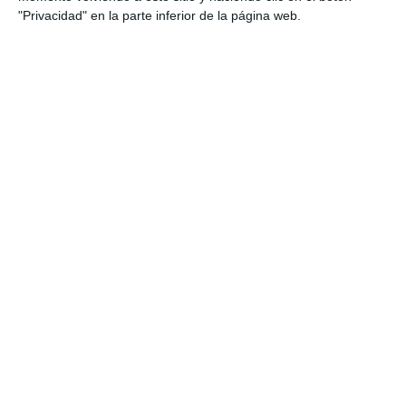
Verano
"Privacidad" en la parte inferior de la página web.
Etiqueta:
3.º ESO
,
actividades
,
átomo
,
cambios de estado
,
cifras significativas
,
circuitos eléctricos
,
concentración
,
cuadernillo de verano
,
disoluciones
,
educación
secundaria
,
ejercicios
,
electricidad
,
enlace químico
,
estequiometría
,
Física y química
,
formulación química
,
fuerzas
,
Ley de Hooke
,
Ley de Ohm
,
leyes de los gases
,
máquinas simples
,
materia
,
material imprimible
,
método
científico
,
mezclas
,
mol
,
MRU
,
MRUA
,
notación científica
,
reacciones químicas
,
recursos ESO
,
repaso de verano
,
Sistema Internacional
,
sistema periódico
,
solubilidad
,
solucionario
,
teoría cinética