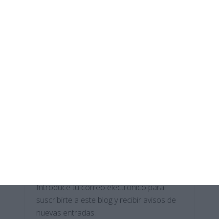
Digitalización 2.º ESO
Crucigramas – Geografia e Historia
Sopas de Letras – Biología y Geología
ESO
Cuadernillo de Verano – Tecnología y
Digitalización 1.º ESO
Suscríbete al blog por
correo electrónico
Introduce tu correo electrónico para
suscribirte a este blog y recibir avisos de
nuevas entradas.