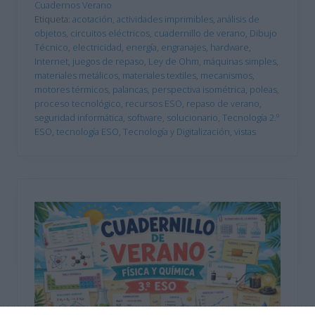
Cuadernos Verano
Etiqueta:
acotación
,
actividades imprimibles
,
análisis de
objetos
,
circuitos eléctricos
,
cuadernillo de verano
,
Dibujo
Técnico
,
electricidad
,
energía
,
engranajes
,
hardware
,
Internet
,
juegos de repaso
,
Ley de Ohm
,
máquinas simples
,
materiales metálicos
,
materiales textiles
,
mecanismos
,
motores térmicos
,
palancas
,
perspectiva isométrica
,
poleas
,
proceso tecnológico
,
recursos ESO
,
repaso de verano
,
seguridad informática
,
software
,
solucionario
,
Tecnología 2.º
ESO
,
tecnología ESO
,
Tecnología y Digitalización
,
vistas