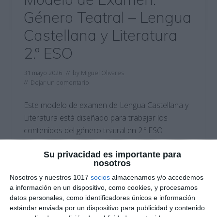
Género Teatral – Lengua
Castellana y Literatura
2.º ESO
31 mayo 2026
// by
Miguel Olivares
//
Dejar un comentario
Este modelo de examen de Lengua Castellana y
Literatura está diseñado para trabajar los
contenidos del género teatral en 2.º ESO
mediante actividades variadas y
Su privacidad es importante para
contextualizadas. El recurso combina
nosotros
comprensión lectora, análisis dramático, historia
Nosotros y nuestros 1017
socios
almacenamos y/o accedemos
del teatro, ortografía y creación teatral, e incluye
a información en un dispositivo, como cookies, y procesamos
además un solucionario completo para el
datos personales, como identificadores únicos e información
docente con respuestas y criterios de
estándar enviada por un dispositivo para publicidad y contenido