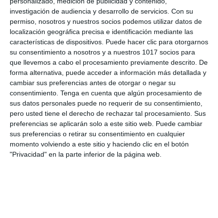
corrección. …
personalizado, medición de publicidad y contenido,
investigación de audiencia y desarrollo de servicios.
Con su
permiso, nosotros y nuestros socios podemos utilizar datos de
Categoría:
2º ESO
,
2º ESO Lengua
localización geográfica precisa e identificación mediante las
Etiqueta:
2 ESO lengua
,
acotaciones
,
auto sacramental
,
características de dispositivos. Puede hacer clic para otorgarnos
comedia
,
conflicto dramático
,
corrales de comedias
,
su consentimiento a nosotros y a nuestros 1017 socios para
creación teatral
,
diálogo teatral
,
drama
,
evaluación lengua
,
que llevemos a cabo el procesamiento previamente descrito. De
examen con soluciones
,
examen lengua
,
género teatral
,
historia del teatro
,
Lengua Castellana
,
lengua secundaria
,
forma alternativa, puede acceder a información más detallada y
literatura ESO
,
material imprimible
,
modelo de examen
,
cambiar sus preferencias antes de otorgar o negar su
recurso educativo
,
SIGLO DE ORO
,
solucionario
,
teatro
consentimiento.
Tenga en cuenta que algún procesamiento de
ESO
,
tragedia
,
tragicomedia
sus datos personales puede no requerir de su consentimiento,
pero usted tiene el derecho de rechazar tal procesamiento. Sus
preferencias se aplicarán solo a este sitio web. Puede cambiar
sus preferencias o retirar su consentimiento en cualquier
momento volviendo a este sitio y haciendo clic en el botón
"Privacidad" en la parte inferior de la página web.