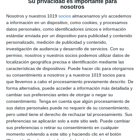
Su privacidad es importante para
nosotros
Género Teatral – Lengua
Nosotros y nuestros 1019
socios
almacenamos y/o accedemos
Castellana y Literatura
a información en un dispositivo, como cookies, y procesamos
datos personales, como identificadores únicos e información
2.º ESO
estándar enviada por un dispositivo para publicidad y contenido
personalizado, medición de publicidad y contenido,
31 mayo 2026
// by
Miguel Olivares
investigación de audiencia y desarrollo de servicios.
Con su
//
Dejar un comentario
permiso, nosotros y nuestros socios podemos utilizar datos de
localización geográfica precisa e identificación mediante las
Este modelo de examen de Lengua Castellana y
características de dispositivos. Puede hacer clic para otorgarnos
su consentimiento a nosotros y a nuestros 1019 socios para
Literatura está diseñado para trabajar los
que llevemos a cabo el procesamiento previamente descrito. De
contenidos del género teatral en 2.º ESO
forma alternativa, puede acceder a información más detallada y
mediante actividades variadas y
cambiar sus preferencias antes de otorgar o negar su
contextualizadas. El recurso combina
consentimiento.
Tenga en cuenta que algún procesamiento de
comprensión lectora, análisis dramático, historia
sus datos personales puede no requerir de su consentimiento,
pero usted tiene el derecho de rechazar tal procesamiento. Sus
del teatro, ortografía y creación teatral, e incluye
preferencias se aplicarán solo a este sitio web. Puede cambiar
además un solucionario completo para el
sus preferencias o retirar su consentimiento en cualquier
docente con respuestas y criterios de
momento volviendo a este sitio y haciendo clic en el botón