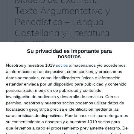
Texto Argumentativo y
Periodístico – Lengua
Castellana y Literatura
2.º ESO
Su privacidad es importante para
27 mayo 2026
// by
Miguel Olivares
nosotros
//
Dejar un comentario
Nosotros y nuestros 1019
socios
almacenamos y/o accedemos
a información en un dispositivo, como cookies, y procesamos
Este modelo de examen de Lengua Castellana y
datos personales, como identificadores únicos e información
Literatura está diseñado para trabajar los
estándar enviada por un dispositivo para publicidad y contenido
personalizado, medición de publicidad y contenido,
contenidos del texto argumentativo y periodístico
investigación de audiencia y desarrollo de servicios.
Con su
en 2.º ESO mediante actividades variadas y
permiso, nosotros y nuestros socios podemos utilizar datos de
contextualizadas. El recurso combina
localización geográfica precisa e identificación mediante las
comprensión lectora, análisis de géneros
características de dispositivos. Puede hacer clic para otorgarnos
periodísticos, relaciones semánticas y
su consentimiento a nosotros y a nuestros 1019 socios para
que llevemos a cabo el procesamiento previamente descrito. De
producción escrita, e incluye además un