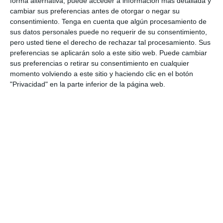
forma alternativa, puede acceder a información más detallada y
solucionario completo para el docente con
cambiar sus preferencias antes de otorgar o negar su
respuestas y criterios …
consentimiento.
Tenga en cuenta que algún procesamiento de
sus datos personales puede no requerir de su consentimiento,
pero usted tiene el derecho de rechazar tal procesamiento. Sus
Categoría:
2º ESO
,
2º ESO Lengua
Etiqueta:
2 ESO lengua
,
argumentación
,
carta al director
,
preferencias se aplicarán solo a este sitio web. Puede cambiar
columna de opinión
,
comprensión lectora
,
editorial
,
sus preferencias o retirar su consentimiento en cualquier
evaluación lengua
,
examen con soluciones
,
examen lengua
,
momento volviendo a este sitio y haciendo clic en el botón
géneros periodísticos
,
hiperónimos
,
Lengua Castellana
,
"Privacidad" en la parte inferior de la página web.
lengua secundaria
,
literatura ESO
,
material imprimible
,
modelo de examen
,
Noticia
,
recurso educativo
,
relaciones
semánticas
,
reportaje
,
sinónimos y antónimos
,
solucionario
,
tesis y argumentos
,
texto argumentativo
,
texto periodístico