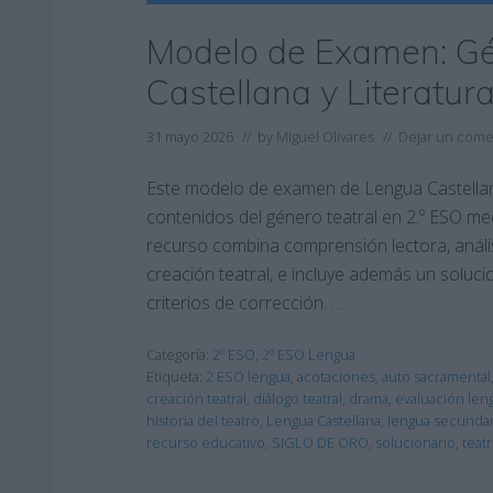
Modelo de Examen: Gé
Castellana y Literatur
31 mayo 2026
// by
Miguel Olivares
//
Dejar un come
Este modelo de examen de Lengua Castellana
contenidos del género teatral en 2.º ESO med
recurso combina comprensión lectora, análisis
creación teatral, e incluye además un soluc
criterios de corrección. …
Categoría:
2º ESO
,
2º ESO Lengua
Etiqueta:
2 ESO lengua
,
acotaciones
,
auto sacramental
creación teatral
,
diálogo teatral
,
drama
,
evaluación len
historia del teatro
,
Lengua Castellana
,
lengua secundar
recurso educativo
,
SIGLO DE ORO
,
solucionario
,
teat