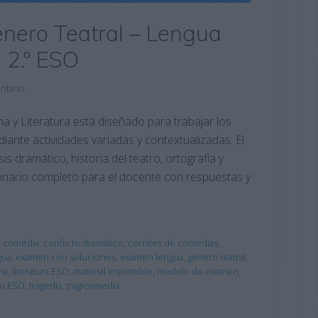
nero Teatral – Lengua
a 2.º ESO
ntario
 y Literatura está diseñado para trabajar los
iante actividades variadas y contextualizadas. El
 dramático, historia del teatro, ortografía y
ionario completo para el docente con respuestas y
,
comedia
,
conflicto dramático
,
corrales de comedias
,
gua
,
examen con soluciones
,
examen lengua
,
género teatral
,
ia
,
literatura ESO
,
material imprimible
,
modelo de examen
,
ro ESO
,
tragedia
,
tragicomedia