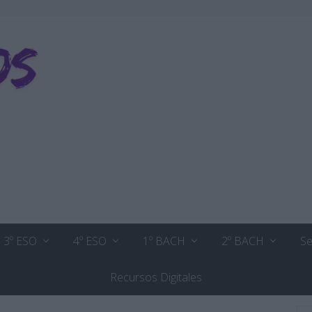
3º ESO
4º ESO
1º BACH
2º BACH
Se
Recursos Digitales