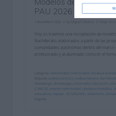
Modelos de Exámenes 
PAU 2026
M
1 diciembre 2025
// by
Miguel Olivares
//
Dejar un 
Hoy os traemos una recopilación de modelo
Bachillerato, elaborados a partir de las propu
comunidades autónomas dentro del marco de
profesorado y al alumnado conocer el formato
…
Categoría:
Selectividad
,
Selectividad Literatura Dramát
Etiqueta:
análisis escénico
,
análisis literario
,
Bachillera
dramaturgia
,
dramaturgos universales
,
Educación
,
edu
LOMLOE
,
examen selectividad
,
Literatura dramática
,
o
educativos
,
repasar
,
SECUNDARIA
,
simbolismo
,
simul
tragedia