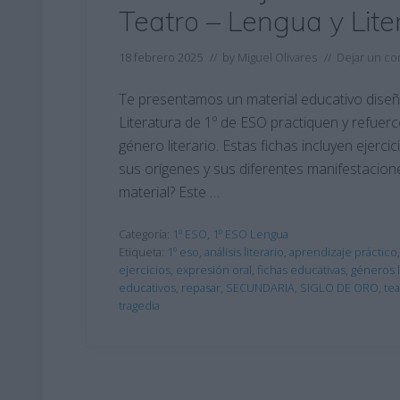
Teatro – Lengua y Lite
18 febrero 2025
// by
Miguel Olivares
//
Dejar un co
Te presentamos un material educativo diseñ
Literatura de 1º de ESO practiquen y refue
género literario. Estas fichas incluyen ejerci
sus orígenes y sus diferentes manifestaciones
material? Este …
Categoría:
1º ESO
,
1º ESO Lengua
Etiqueta:
1º eso
,
análisis literario
,
aprendizaje práctico
ejercicios
,
expresión oral
,
fichas educativas
,
géneros l
educativos
,
repasar
,
SECUNDARIA
,
SIGLO DE ORO
,
tea
tragedia