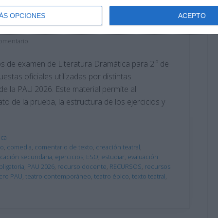
Literatura Dramática –
ÁS OPCIONES
ACEPTO
comentario
s de examen de Literatura Dramática para 2.º de
estas oficiales utilizadas por distintas
 la PAU 2026. Este material permite al
 de la prueba, la estructura de los ejercicios y
ica
to
,
comedia
,
comentario de texto
,
creación teatral
,
cación secundaria
,
ejercicios
,
ESO
,
estudiar
,
evaluación
bligatoria
,
PAU 2026
,
recurso docente
,
RECURSOS
,
recursos
acro PAU
,
teatro contemporáneo
,
teatro épico
,
texto teatral
,