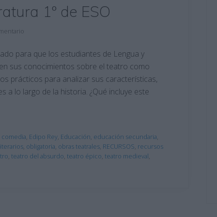
ratura 1º de ESO
mentario
ado para que los estudiantes de Lengua y
rcen sus conocimientos sobre el teatro como
cios prácticos para analizar sus características,
 a lo largo de la historia. ¿Qué incluye este
,
comedia
,
Edipo Rey
,
Educación
,
educación secundaria
,
iterarios
,
obligatoria
,
obras teatrales
,
RECURSOS
,
recursos
tro
,
teatro del absurdo
,
teatro épico
,
teatro medieval
,