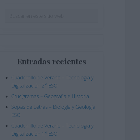
Barra
Buscar
en
lateral
este
principal
sitio
web
Entradas recientes
Cuadernillo de Verano – Tecnología y
Digitalización 2.º ESO
Crucigramas – Geografia e Historia
Sopas de Letras – Biología y Geología
ESO
Cuadernillo de Verano – Tecnología y
Digitalización 1.º ESO