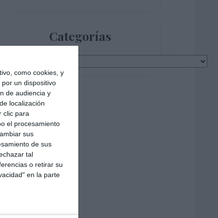
Categorías
Categorías
ivo, como cookies, y
por un dispositivo
ón de audiencia y
de localización
 clic para
bo el procesamiento
cambiar sus
esamiento de sus
echazar tal
erencias o retirar su
vacidad" en la parte