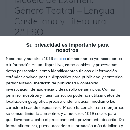
Género Teatral – Lengua
Castellana y Literatura
2.º ESO
31 mayo 2026
// by
Miguel Olivares
Su privacidad es importante para
//
Dejar un comentario
nosotros
Nosotros y nuestros 1019
socios
almacenamos y/o accedemos
Este modelo de examen de Lengua Castellana y
a información en un dispositivo, como cookies, y procesamos
Literatura está diseñado para trabajar los
datos personales, como identificadores únicos e información
estándar enviada por un dispositivo para publicidad y contenido
contenidos del género teatral en 2.º ESO
personalizado, medición de publicidad y contenido,
mediante actividades variadas y
investigación de audiencia y desarrollo de servicios.
Con su
contextualizadas. El recurso combina
permiso, nosotros y nuestros socios podemos utilizar datos de
comprensión lectora, análisis dramático, historia
localización geográfica precisa e identificación mediante las
características de dispositivos. Puede hacer clic para otorgarnos
del teatro, ortografía y creación teatral, e incluye
su consentimiento a nosotros y a nuestros 1019 socios para
además un solucionario completo para el
que llevemos a cabo el procesamiento previamente descrito. De
docente con respuestas y criterios de
forma alternativa, puede acceder a información más detallada y