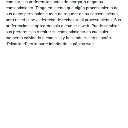
corrección. …
cambiar sus preferencias antes de otorgar o negar su
consentimiento.
Tenga en cuenta que algún procesamiento de
sus datos personales puede no requerir de su consentimiento,
Categoría:
2º ESO
,
2º ESO Lengua
pero usted tiene el derecho de rechazar tal procesamiento. Sus
Etiqueta:
2 ESO lengua
,
acotaciones
,
auto sacramental
,
comedia
,
conflicto dramático
,
corrales de comedias
,
preferencias se aplicarán solo a este sitio web. Puede cambiar
creación teatral
,
diálogo teatral
,
drama
,
evaluación lengua
,
sus preferencias o retirar su consentimiento en cualquier
examen con soluciones
,
examen lengua
,
género teatral
,
momento volviendo a este sitio y haciendo clic en el botón
historia del teatro
,
Lengua Castellana
,
lengua secundaria
,
"Privacidad" en la parte inferior de la página web.
literatura ESO
,
material imprimible
,
modelo de examen
,
recurso educativo
,
SIGLO DE ORO
,
solucionario
,
teatro
ESO
,
tragedia
,
tragicomedia