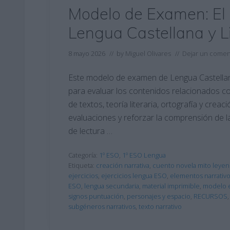
Modelo de Examen: El 
Lengua Castellana y Li
8 mayo 2026
// by
Miguel Olivares
//
Dejar un comen
Este modelo de examen de Lengua Castellana
para evaluar los contenidos relacionados con
de textos, teoría literaria, ortografía y creac
evaluaciones y reforzar la comprensión de la
de lectura …
Categoría:
1º ESO
,
1º ESO Lengua
Etiqueta:
creación narrativa
,
cuento novela mito leyen
ejercicios
,
ejercicios lengua ESO
,
elementos narrativ
ESO
,
lengua secundaria
,
material imprimible
,
modelo 
signos puntuación
,
personajes y espacio
,
RECURSOS
subgéneros narrativos
,
texto narrativo