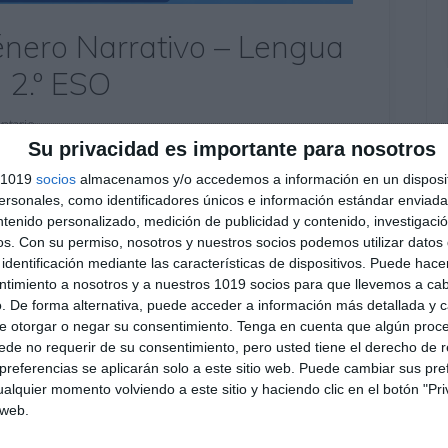
nero Narrativo – Lengua
a 2.º ESO
ntario
Su privacidad es importante para nosotros
 y Literatura está diseñado para trabajar los
s 1019
socios
almacenamos y/o accedemos a información en un disposit
mediante actividades variadas y contextualizadas.
sonales, como identificadores únicos e información estándar enviada 
lisis de narradores, elementos de la narración,
ntenido personalizado, medición de publicidad y contenido, investigaci
os.
Con su permiso, nosotros y nuestros socios podemos utilizar datos 
demás un solucionario completo para el docente con
identificación mediante las características de dispositivos. Puede hacer
ntimiento a nosotros y a nuestros 1019 socios para que llevemos a ca
. De forma alternativa, puede acceder a información más detallada y 
e otorgar o negar su consentimiento.
Tenga en cuenta que algún proc
 literaria
,
elementos de la narración
,
estilo directo e
de no requerir de su consentimiento, pero usted tiene el derecho de r
,
examen lengua
,
género narrativo
,
hiperónimos e
referencias se aplicarán solo a este sitio web. Puede cambiar sus pref
ratura ESO
,
literatura española
,
material imprimible
,
modelo
alquier momento volviendo a este sitio y haciendo clic en el botón "Pri
sta
,
narrador testigo
,
narrativa ESO
,
recurso educativo
,
relato
 web.