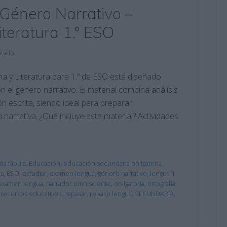
Género Narrativo –
teratura 1.º ESO
tario
 y Literatura para 1.º de ESO está diseñado
 el género narrativo. El material combina análisis
ión escrita, siendo ideal para preparar
 narrativa. ¿Qué incluye este material? Actividades
da fábula
,
Educación
,
educación secundaria obligatoria
,
os
,
ESO
,
estudiar
,
examen lengua
,
género narrativo
,
lengua 1
examen lengua
,
narrador omnisciente
,
obligatoria
,
ortografía
,
recursos educativos
,
repasar
,
repaso lengua
,
SECUNDARIA
,