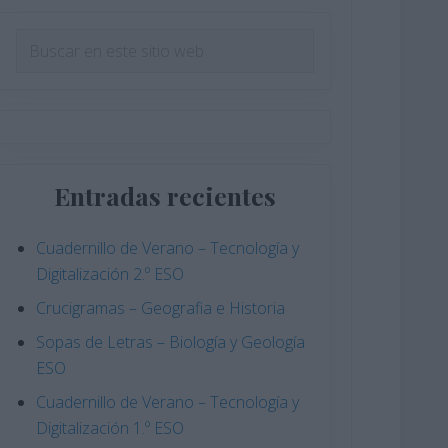
Barra
Buscar
en
lateral
este
principal
sitio
web
Entradas recientes
Cuadernillo de Verano – Tecnología y
Digitalización 2.º ESO
Crucigramas – Geografia e Historia
Sopas de Letras – Biología y Geología
ESO
Cuadernillo de Verano – Tecnología y
Digitalización 1.º ESO