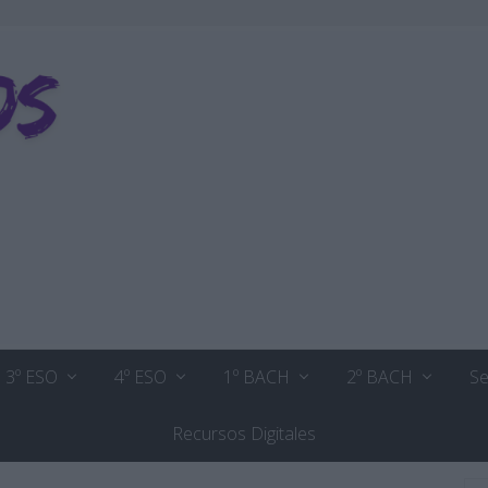
3º ESO
4º ESO
1º BACH
2º BACH
Se
Recursos Digitales