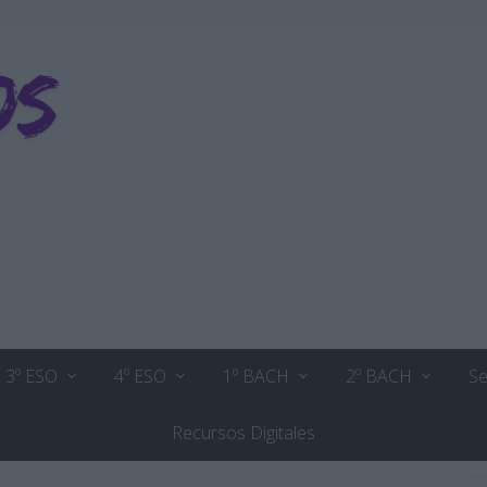
3º ESO
4º ESO
1º BACH
2º BACH
Se
Recursos Digitales