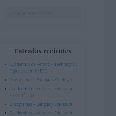
Barra
Buscar
en
lateral
este
principal
sitio
web
Entradas recientes
Cuadernillo de Verano – Tecnología y
Digitalización 1.º ESO
Crucigramas – Biologia y Geologia
Cuadernillo de Verano – Educación
Física 4.º ESO
Crucigramas – Lengua y Literatura
Cuadernillo de Verano – Educación