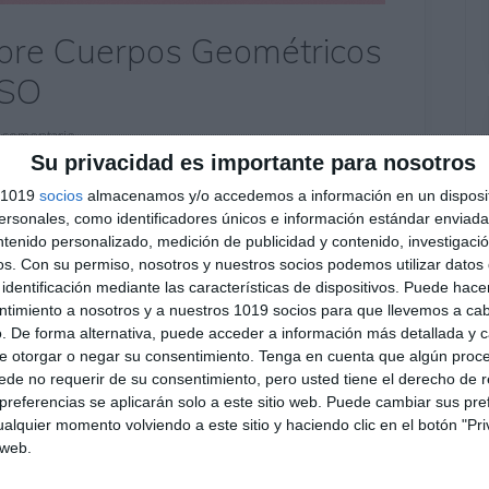
sobre Cuerpos Geométricos
ESO
 comentario
Su privacidad es importante para nosotros
o de Matemáticas de 4º de ESO, con el objetivo
s 1019
socios
almacenamos y/o accedemos a información en un disposit
 los cuerpos geométricos más comunes: prismas,
sonales, como identificadores únicos e información estándar enviada 
has de ejercicios permiten practicar de forma
ntenido personalizado, medición de publicidad y contenido, investigaci
os.
Con su permiso, nosotros y nuestros socios podemos utilizar datos 
nales, apotemas y superficies, desarrollando la
identificación mediante las características de dispositivos. Puede hacer
ntimiento a nosotros y a nuestros 1019 socios para que llevemos a ca
. De forma alternativa, puede acceder a información más detallada y 
e otorgar o negar su consentimiento.
Tenga en cuenta que algún proc
,
cilindro
,
competencias matemáticas
,
cono
,
cuerpos
de no requerir de su consentimiento, pero usted tiene el derecho de r
ria
,
ejercicios
,
ejercicios de geometría
,
esfera
,
ESO
,
referencias se aplicarán solo a este sitio web. Puede cambiar sus pref
as tridimensionales
,
geometría espacial
,
LOMLOE
,
alquier momento volviendo a este sitio y haciendo clic en el botón "Pri
ra profesorado
,
obligatoria
,
pirámide
,
práctica de geometría
,
 web.
ucativos
,
repasar
,
SECUNDARIA
,
superficie