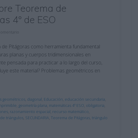
sobre Teorema de
cas 4º de ESO
comentario
ma de Pitágoras como herramienta fundamental
uras planas y cuerpos tridimensionales en
e pensada para practicar a lo largo del curso,
cluye este material? Problemas geométricos en
s geométricos
,
diagonal
,
Educación
,
educación secundaria
,
imprimible
,
geometría plana
,
matemáticas 4º ESO
,
obligatoria
,
ones
,
razonamiento espacial
,
recurso matemático
,
de triángulos
,
SECUNDARIA
,
Teorema de Pitágoras
,
triángulo