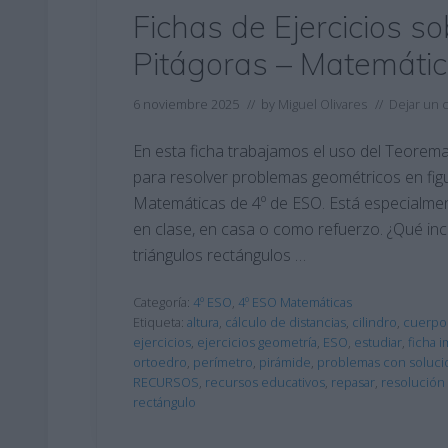
Fichas de Ejercicios 
Pitágoras – Matemáti
6 noviembre 2025
// by
Miguel Olivares
//
Dejar un 
En esta ficha trabajamos el uso del Teore
para resolver problemas geométricos en fig
Matemáticas de 4º de ESO. Está especialment
en clase, en casa o como refuerzo. ¿Qué in
triángulos rectángulos …
Categoría:
4º ESO
,
4º ESO Matemáticas
Etiqueta:
altura
,
cálculo de distancias
,
cilindro
,
cuerpo
ejercicios
,
ejercicios geometría
,
ESO
,
estudiar
,
ficha 
ortoedro
,
perímetro
,
pirámide
,
problemas con soluci
RECURSOS
,
recursos educativos
,
repasar
,
resolución 
rectángulo