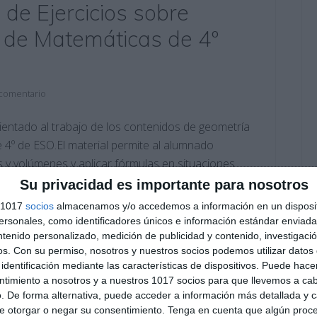
 de Ejercicios sobre
 de Matemáticas de 4º
 comentario
rientado al trabajo de los contenidos de geometría
 4º de ESO.El material permite al alumnado
s y volúmenes y aplicar fórmulas en situaciones
pacial y el razonamiento geométrico, de acuerdo
Su privacidad es importante para nosotros
s 1017
socios
almacenamos y/o accedemos a información en un disposit
sonales, como identificadores únicos e información estándar enviada 
ntenido personalizado, medición de publicidad y contenido, investigaci
atemática
,
conos
,
cuerpos geométricos
,
Educación
,
os.
Con su permiso, nosotros y nuestros socios podemos utilizar datos 
etría
,
ESO
,
estudiar
,
fichas de matemáticas
,
geometría del
identificación mediante las características de dispositivos. Puede hacer
tivo
,
obligatoria
,
pirámides
,
prismas
,
razonamiento espacial
,
ntimiento a nosotros y a nuestros 1017 socios para que llevemos a ca
ría
,
repasar
,
SECUNDARIA
. De forma alternativa, puede acceder a información más detallada y 
e otorgar o negar su consentimiento.
Tenga en cuenta que algún proc