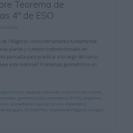
sobre Teorema de
cas 4º de ESO
comentario
ma de Pitágoras como herramienta fundamental
uras planas y cuerpos tridimensionales en
e pensada para practicar a lo largo del curso,
cluye este material? Problemas geométricos en
s geométricos
,
diagonal
,
Educación
,
educación secundaria
,
imprimible
,
geometría plana
,
matemáticas 4º ESO
,
obligatoria
,
ones
,
razonamiento espacial
,
recurso matemático
,
de triángulos
,
SECUNDARIA
,
Teorema de Pitágoras
,
triángulo