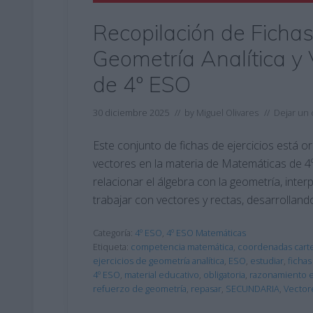
Recopilación de Fichas
Geometría Analítica y
de 4º ESO
30 diciembre 2025
// by
Miguel Olivares
//
Dejar un
Este conjunto de fichas de ejercicios está or
vectores en la materia de Matemáticas de 4º
relacionar el álgebra con la geometría, inte
trabajar con vectores y rectas, desarrollando
Categoría:
4º ESO
,
4º ESO Matemáticas
Etiqueta:
competencia matemática
,
coordenadas carte
ejercicios de geometría analítica
,
ESO
,
estudiar
,
ficha
4º ESO
,
material educativo
,
obligatoria
,
razonamiento e
refuerzo de geometría
,
repasar
,
SECUNDARIA
,
Vector