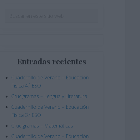
Barra
Buscar
en
lateral
este
principal
sitio
web
Entradas recientes
Cuadernillo de Verano – Educación
Física 4.º ESO
Crucigramas – Lengua y Literatura
Cuadernillo de Verano – Educación
Física 3.º ESO
Crucigramas – Matemáticas
Cuadernillo de Verano – Educación