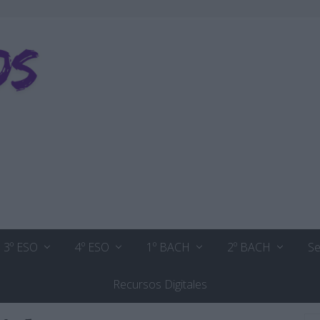
3º ESO
4º ESO
1º BACH
2º BACH
Se
Recursos Digitales