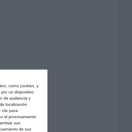
ivo, como cookies, y
por un dispositivo
ón de audiencia y
de localización
 clic para
bo el procesamiento
cambiar sus
esamiento de sus