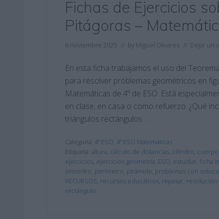
Fichas de Ejercicios 
Pitágoras – Matemáti
6 noviembre 2025
// by
Miguel Olivares
//
Dejar un 
En esta ficha trabajamos el uso del Teore
para resolver problemas geométricos en fig
Matemáticas de 4º de ESO. Está especialment
en clase, en casa o como refuerzo. ¿Qué in
triángulos rectángulos …
Categoría:
4º ESO
,
4º ESO Matemáticas
Etiqueta:
altura
,
cálculo de distancias
,
cilindro
,
cuerpo
ejercicios
,
ejercicios geometría
,
ESO
,
estudiar
,
ficha 
ortoedro
,
perímetro
,
pirámide
,
problemas con soluci
RECURSOS
,
recursos educativos
,
repasar
,
resolución 
rectángulo