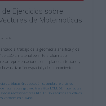
 de Ejercicios sobre
 Vectores de Matemáticas
 comentario
ientado al trabajo de la geometría analítica y los
 de ESO.El material permite al alumnado
rpretar representaciones en el plano cartesiano y
 la visualización espacial y el razonamiento …
sianas
,
Educación
,
educación secundaria
,
ejercicios
,
s de matemáticas
,
geometría analítica
,
LOMLOE
,
matemáticas
spacial
,
rectas y vectores
,
RECURSOS
,
recursos educativos
,
es
,
vectores en el plano