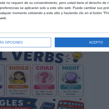
educativos
,
repasar
,
SECUNDARIA
,
Superlative Adjectives
,
de no requerir de su consentimiento, pero usted tiene el derecho de r
referencias se aplicarán solo a este sitio web. Puede cambiar sus pref
alquier momento volviendo a este sitio y haciendo clic en el botón "Pri
 web.
ÁS OPCIONES
ACEPTO