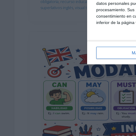
obligatoria
,
recurso educativo
,
RECURSOS
,
recursos 
datos personales pue
superlativos inglés
,
visual thinking
procesamiento. Sus p
consentimiento en cu
inferior de la página
M