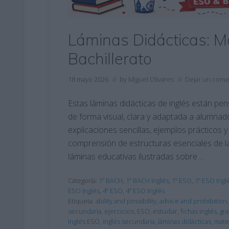
Láminas Didácticas: M
Bachillerato
18 mayo 2026
// by
Miguel Olivares
//
Dejar un come
Estas láminas didácticas de inglés están pe
de forma visual, clara y adaptada a alumnado
explicaciones sencillas, ejemplos prácticos 
comprensión de estructuras esenciales de la 
láminas educativas ilustradas sobre …
Categoría:
1º BACH
,
1º BACH Inglés
,
1º ESO
,
1º ESO Ingl
ESO Inglés
,
4º ESO
,
4º ESO Inglés
Etiqueta:
ability and possibility
,
advice and prohibition
secundaria
,
ejercicios
,
ESO
,
estudiar
,
fichas inglés
,
gra
inglés ESO
,
inglés secundaria
,
láminas didácticas
,
mate