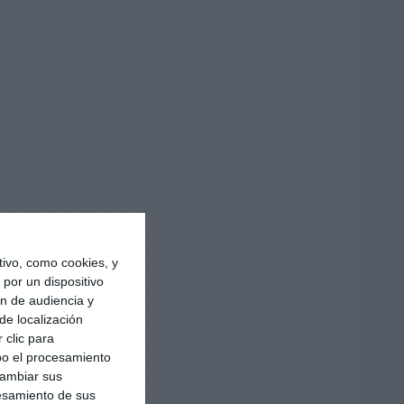
ivo, como cookies, y
por un dispositivo
ón de audiencia y
de localización
 clic para
bo el procesamiento
cambiar sus
esamiento de sus