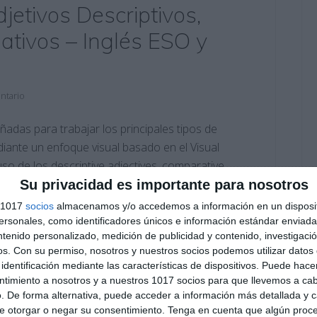
jetivos Descriptivos,
ativos – Inglés ESO y
ntario
ñadas para trabajar los principales tipos de
diante un enfoque visual basado en el Visual
uso de los descriptive adjectives, comparative
 de esquemas claros, ejemplos contextualizados e
Su privacidad es importante para nosotros
s 1017
socios
almacenamos y/o accedemos a información en un disposit
sonales, como identificadores únicos e información estándar enviada 
és
,
2º BACH
,
2º BACH Inglés
,
2º ESO
,
2º ESO Inglés
,
3º ESO
,
3º
ntenido personalizado, medición de publicidad y contenido, investigaci
os.
Con su permiso, nosotros y nuestros socios podemos utilizar datos 
n inglés
,
aprendizaje visual
,
aula de inglés
,
comparaciones
identificación mediante las características de dispositivos. Puede hacer
s
,
descriptive adjectives
,
Educación
,
educación secundaria
,
ntimiento a nosotros y a nuestros 1017 socios para que llevemos a ca
ca inglesa
,
grammar English
,
infografía inglés
,
inglés
. De forma alternativa, puede acceder a información más detallada y 
l
,
láminas didácticas
,
material educativo
,
material imprimible
,
e otorgar o negar su consentimiento.
Tenga en cuenta que algún proc