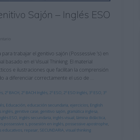
nitivo Sajón – Inglés ESO
ntario
 para trabajar el genitivo sajón (Possessive ’s) en
l basado en el Visual Thinking. El material
ticos e ilustraciones que facilitan la comprensión
do a diferenciar correctamente el uso de …
és
,
2º BACH
,
2º BACH Inglés
,
2º ESO
,
2º ESO Inglés
,
3º ESO
,
3º
lés
,
Educación
,
educación secundaria
,
ejercicios
,
English
s inglés
,
genitive case
,
genitivo sajón
,
gramática inglesa
,
nglés ESO
,
inglés secundaria
,
inglés visual
,
lámina didáctica
,
vs possessive s
,
posesión en inglés
,
possessive apostrophe
,
s educativos
,
repasar
,
SECUNDARIA
,
visual thinking