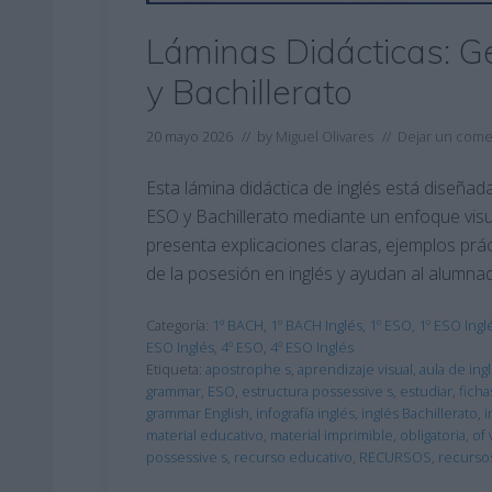
Láminas Didácticas: Ge
y Bachillerato
20 mayo 2026
// by
Miguel Olivares
//
Dejar un come
Esta lámina didáctica de inglés está diseñada
ESO y Bachillerato mediante un enfoque visua
presenta explicaciones claras, ejemplos prác
de la posesión en inglés y ayudan al alumna
Categoría:
1º BACH
,
1º BACH Inglés
,
1º ESO
,
1º ESO Ingl
ESO Inglés
,
4º ESO
,
4º ESO Inglés
Etiqueta:
apostrophe s
,
aprendizaje visual
,
aula de ing
grammar
,
ESO
,
estructura possessive s
,
estudiar
,
ficha
grammar English
,
infografía inglés
,
inglés Bachillerato
,
i
material educativo
,
material imprimible
,
obligatoria
,
of 
possessive s
,
recurso educativo
,
RECURSOS
,
recurso