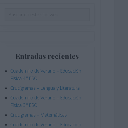
Barra
Buscar
en
lateral
este
principal
sitio
web
Entradas recientes
Cuadernillo de Verano – Educación
Física 4.º ESO
Crucigramas – Lengua y Literatura
Cuadernillo de Verano – Educación
Física 3.º ESO
Crucigramas – Matemáticas
Cuadernillo de Verano – Educación