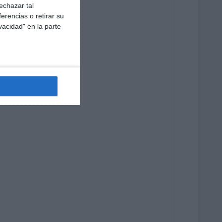
echazar tal
erencias o retirar su
vacidad" en la parte