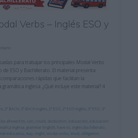
odal Verbs – Inglés ESO y
ntario
nsadas para trabajar los principales Modal Verbs
 de ESO y Bachillerato. El material presenta
y comparaciones rápidas que facilitan la
gramática inglesa. ¿Qué incluye este material? 4
és
,
2º BACH
,
2º BACH Inglés
,
2º ESO
,
2º ESO Inglés
,
3º ESO
,
3º
,
be allowed to
,
can
,
could
,
deduction
,
Educación
,
educación
mática inglesa
,
grammar English
,
have to
,
inglés Bachillerato
,
rial educativo
,
may
,
might
,
modal verbs
,
must
,
obligation
,