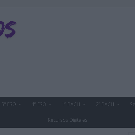
3º ESO
4º ESO
1º BACH
2º BACH
Se
Recursos Digitales