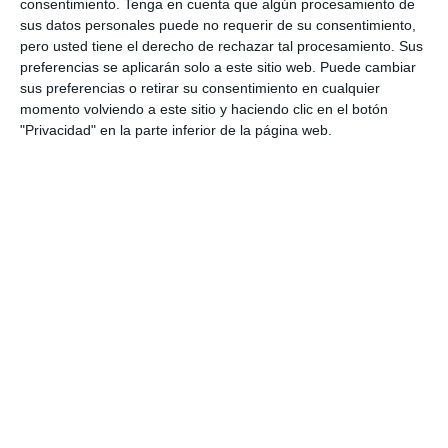
consentimiento.
Tenga en cuenta que algún procesamiento de
completa …
sus datos personales puede no requerir de su consentimiento,
pero usted tiene el derecho de rechazar tal procesamiento. Sus
preferencias se aplicarán solo a este sitio web. Puede cambiar
Categoría:
1 º BACH Física y Química
,
1º BACH
,
2º BACH
,
2º
sus preferencias o retirar su consentimiento en cualquier
BACH Química
,
2º ESO
,
2º ESO Física y Química
,
3º ESO
,
3º
momento volviendo a este sitio y haciendo clic en el botón
ESO Física y Química
,
4º ESO
,
4º ESO Física y Química
"Privacidad" en la parte inferior de la página web.
Etiqueta:
aprendizaje visual
,
Educación
,
educación
secundaria
,
ejercicios
,
elementos químicos
,
ESO
,
estudiar
,
física y química eso
,
gases nobles
,
grupos y periodos
,
infografía química
,
masa atómica
,
material imprimible
,
metales alcalinos
,
metaloides
,
número atómico
,
obligatoria
,
química eso
,
química secundaria
,
RECURSOS
,
recursos
educativos
,
repasar
,
SECUNDARIA
,
símbolo químico
,
Tabla
Periódica
,
tabla periódica ilustrada
,
visual thinking química