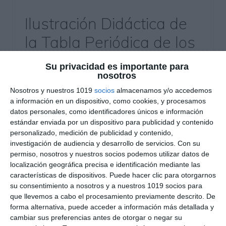
Ilustración Didáctica de
la Tabla Periódica de los
Elementos – Física y
Su privacidad es importante para
Química ESO
nosotros
Nosotros y nuestros 1019
socios
almacenamos y/o accedemos
7 mayo 2026
// by
Miguel Olivares
a información en un dispositivo, como cookies, y procesamos
//
Dejar un comentario
datos personales, como identificadores únicos e información
estándar enviada por un dispositivo para publicidad y contenido
Esta ilustración didácticade Física y Química para
personalizado, medición de publicidad y contenido,
investigación de audiencia y desarrollo de servicios.
Con su
ESO presenta una versión visual y simplificada de
permiso, nosotros y nuestros socios podemos utilizar datos de
la tabla periódica de los elementos. El material
localización geográfica precisa e identificación mediante las
utiliza un enfoque de Visual Thinking, combinando
características de dispositivos. Puede hacer clic para otorgarnos
colores, iconos y esquemas para facilitar la
su consentimiento a nosotros y a nuestros 1019 socios para
que llevemos a cabo el procesamiento previamente descrito. De
comprensión de la organización de los
forma alternativa, puede acceder a información más detallada y
elementos químicos y sus propiedades
cambiar sus preferencias antes de otorgar o negar su
principales. ¿Qué incluye este material? Infografía