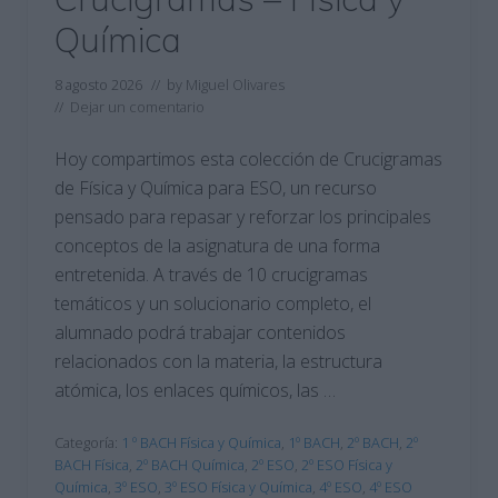
Química
8 agosto 2026
// by
Miguel Olivares
//
Dejar un comentario
Hoy compartimos esta colección de Crucigramas
de Física y Química para ESO, un recurso
pensado para repasar y reforzar los principales
conceptos de la asignatura de una forma
entretenida. A través de 10 crucigramas
temáticos y un solucionario completo, el
alumnado podrá trabajar contenidos
relacionados con la materia, la estructura
atómica, los enlaces químicos, las …
Categoría:
1 º BACH Física y Química
,
1º BACH
,
2º BACH
,
2º
BACH Física
,
2º BACH Química
,
2º ESO
,
2º ESO Física y
Química
,
3º ESO
,
3º ESO Física y Química
,
4º ESO
,
4º ESO