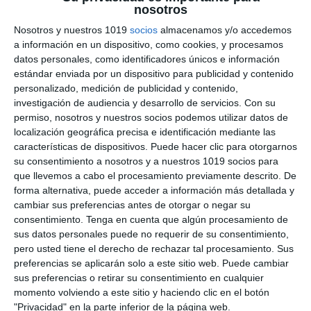
Carteles Decorativos
nosotros
contra el Acoso Escolar
Nosotros y nuestros 1019
socios
almacenamos y/o accedemos
a información en un dispositivo, como cookies, y procesamos
24 octubre 2025
// by
Miguel Olivares
datos personales, como identificadores únicos e información
//
Dejar un comentario
estándar enviada por un dispositivo para publicidad y contenido
personalizado, medición de publicidad y contenido,
investigación de audiencia y desarrollo de servicios.
Con su
Con el objetivo de fomentar la convivencia
permiso, nosotros y nuestros socios podemos utilizar datos de
positiva y la empatía entre el alumnado,
localización geográfica precisa e identificación mediante las
presentamos esta colección de carteles contra
características de dispositivos. Puede hacer clic para otorgarnos
el acoso escolar, pensados para colocar en las
su consentimiento a nosotros y a nuestros 1019 socios para
aulas y pasillos de los centros educativos.Cada
que llevemos a cabo el procesamiento previamente descrito. De
forma alternativa, puede acceder a información más detallada y
mensaje invita a reflexionar, respetar y actuar
cambiar sus preferencias antes de otorgar o negar su
frente a cualquier forma de acoso o
consentimiento.
Tenga en cuenta que algún procesamiento de
discriminación, recordando que todos formamos
sus datos personales puede no requerir de su consentimiento,
parte …
pero usted tiene el derecho de rechazar tal procesamiento. Sus
preferencias se aplicarán solo a este sitio web. Puede cambiar
sus preferencias o retirar su consentimiento en cualquier
Categoría:
Recursos Digitales
momento volviendo a este sitio y haciendo clic en el botón
Etiqueta:
acoso escolar
,
Aula
,
Bachillerato
,
bullying
,
carteles
,
"Privacidad" en la parte inferior de la página web.
ciberacoso
,
convivencia
,
convivencia escolar
,
convivencia