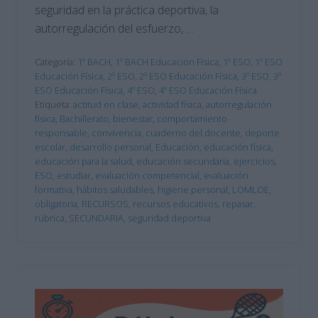
seguridad en la práctica deportiva, la
autorregulación del esfuerzo, …
Categoría:
1º BACH
,
1º BACH Educación Física
,
1º ESO
,
1º ESO
Educación Física
,
2º ESO
,
2º ESO Educación Física
,
3º ESO
,
3º
ESO Educación Física
,
4º ESO
,
4º ESO Educación Física
Etiqueta:
actitud en clase
,
actividad física
,
autorregulación
física
,
Bachillerato
,
bienestar
,
comportamiento
responsable
,
convivencia
,
cuaderno del docente
,
deporte
escolar
,
desarrollo personal
,
Educación
,
educación física
,
educación para la salud
,
educación secundaria
,
ejercicios
,
ESO
,
estudiar
,
evaluación competencial
,
evaluación
formativa
,
hábitos saludables
,
higiene personal
,
LOMLOE
,
obligatoria
,
RECURSOS
,
recursos educativos
,
repasar
,
rúbrica
,
SECUNDARIA
,
seguridad deportiva