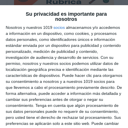
Su privacidad es importante para
nosotros
Nosotros y nuestros 1019
socios
almacenamos y/o accedemos
a información en un dispositivo, como cookies, y procesamos
datos personales, como identificadores únicos e información
estándar enviada por un dispositivo para publicidad y contenido
Rúbrica General para
personalizado, medición de publicidad y contenido,
investigación de audiencia y desarrollo de servicios.
Con su
Educación Física en ESO
permiso, nosotros y nuestros socios podemos utilizar datos de
localización geográfica precisa e identificación mediante las
y Bachillerato
características de dispositivos. Puede hacer clic para otorgarnos
su consentimiento a nosotros y a nuestros 1019 socios para
28 noviembre 2025
// by
Miguel Olivares
//
1 comentario
que llevemos a cabo el procesamiento previamente descrito. De
forma alternativa, puede acceder a información más detallada y
Este recurso ofrece una rúbrica general de
cambiar sus preferencias antes de otorgar o negar su
evaluación para Educación Física, diseñada para
consentimiento.
Tenga en cuenta que algún procesamiento de
sus datos personales puede no requerir de su consentimiento,
su aplicación en ESO y Bachillerato y alineada
pero usted tiene el derecho de rechazar tal procesamiento. Sus
con los criterios de evaluación y enfoque
preferencias se aplicarán solo a este sitio web. Puede cambiar