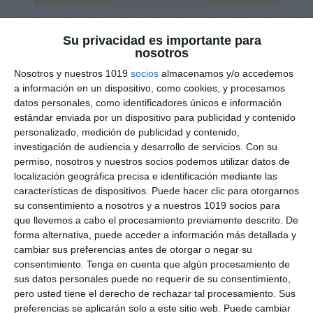
Rúbrica de Ética y
Su privacidad es importante para
nosotros
Dilemas Morales –
Nosotros y nuestros 1019
socios
almacenamos y/o accedemos
Filosofía ESO y
a información en un dispositivo, como cookies, y procesamos
datos personales, como identificadores únicos e información
Bachillerato
estándar enviada por un dispositivo para publicidad y contenido
personalizado, medición de publicidad y contenido,
23 diciembre 2025
// by
Miguel Olivares
investigación de audiencia y desarrollo de servicios.
Con su
//
Dejar un comentario
permiso, nosotros y nuestros socios podemos utilizar datos de
localización geográfica precisa e identificación mediante las
características de dispositivos. Puede hacer clic para otorgarnos
Esta rúbrica de evaluación está diseñada para
su consentimiento a nosotros y a nuestros 1019 socios para
valorar el análisis, la argumentación y la toma de
que llevemos a cabo el procesamiento previamente descrito. De
postura del alumnado ante dilemas éticos y
forma alternativa, puede acceder a información más detallada y
morales, tanto en ESO como en Bachillerato. El
cambiar sus preferencias antes de otorgar o negar su
material se ajusta al enfoque competencial de la
consentimiento.
Tenga en cuenta que algún procesamiento de
sus datos personales puede no requerir de su consentimiento,
LOMLOE, fomentando el pensamiento crítico, la
pero usted tiene el derecho de rechazar tal procesamiento. Sus
reflexión personal y el uso riguroso de
preferencias se aplicarán solo a este sitio web. Puede cambiar