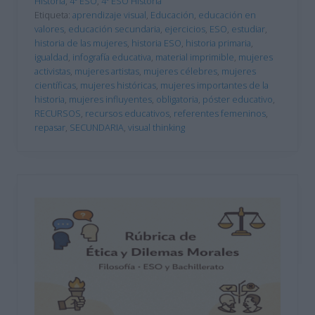
Historia
,
4º ESO
,
4º ESO Historia
Etiqueta:
aprendizaje visual
,
Educación
,
educación en
valores
,
educación secundaria
,
ejercicios
,
ESO
,
estudiar
,
historia de las mujeres
,
historia ESO
,
historia primaria
,
igualdad
,
infografía educativa
,
material imprimible
,
mujeres
activistas
,
mujeres artistas
,
mujeres célebres
,
mujeres
científicas
,
mujeres históricas
,
mujeres importantes de la
historia
,
mujeres influyentes
,
obligatoria
,
póster educativo
,
RECURSOS
,
recursos educativos
,
referentes femeninos
,
repasar
,
SECUNDARIA
,
visual thinking