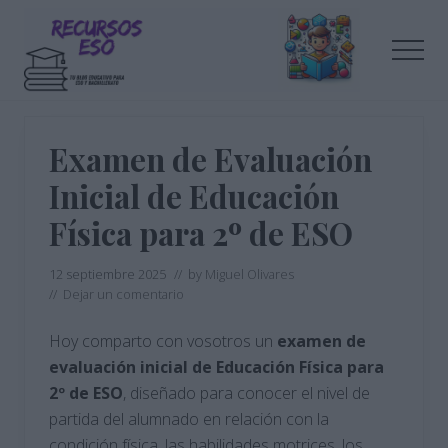
Menu
Saltar
Saltar
al
a
Men
contenido
la
principal
barra
Tu
lateral
blog
de
principal
Examen de Evaluación
educación
Inicial de Educación
Física para 2º de ESO
12 septiembre 2025
// by
Miguel Olivares
//
Dejar un comentario
Hoy comparto con vosotros un
examen de
evaluación inicial de Educación Física para
2º de ESO
, diseñado para conocer el nivel de
partida del alumnado en relación con la
condición física, las habilidades motrices, los