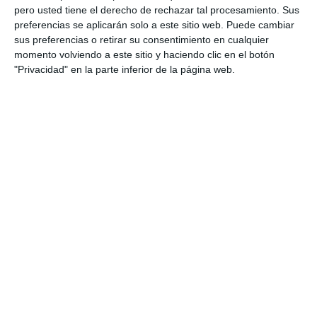
Cómo utilizar este material
pero usted tiene el derecho de rechazar tal procesamiento. Sus
preferencias se aplicarán solo a este sitio web. Puede cambiar
Este examen está pensado para aplicarse en las
sus preferencias o retirar su consentimiento en cualquier
momento volviendo a este sitio y haciendo clic en el botón
primeras sesiones de Educación Física en 2º
"Privacidad" en la parte inferior de la página web.
ESO. Permite al profesorado detectar el nivel de
conocimientos previos y los hábitos del
alumnado, así como observar su actitud hacia el
ejercicio, la convivencia y el respeto en la práctica
deportiva. También es útil como punto de partida
para programar actividades de refuerzo y
desarrollo físico a lo largo del curso.
DESCARGA AL FINAL
EL PDF