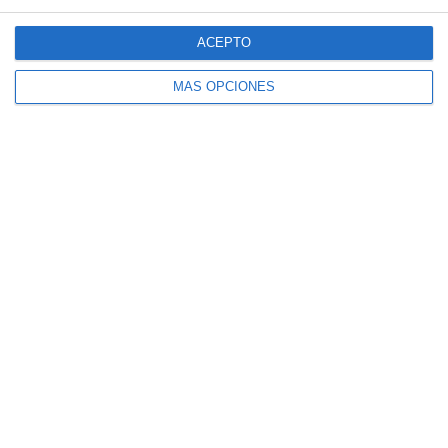
ACEPTO
MÁS OPCIONES
Recopilación de Temarios y Exámenes de
Educación Física – ESO
Rúbrica de Hábitos Saludables y Actitud
en Clase para Educación Física en ESO y