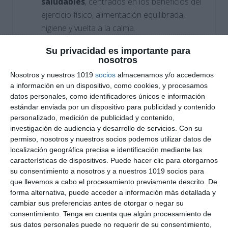
saludables
, centrados en los beneficios del
ejercicio físico, alimentación equilibrada,
higiene y vuelta a la calma.
Su privacidad es importante para
Bloque de
actitud y convivencia
, que
nosotros
reflexiona sobre el respeto hacia el material,
Nosotros y nuestros 1019
socios
almacenamos y/o accedemos
la deportividad y la aceptación de la derrota.
a información en un dispositivo, como cookies, y procesamos
datos personales, como identificadores únicos e información
Preguntas de
competencias
estándar enviada por un dispositivo para publicidad y contenido
transversales
, que incluyen vocabulario
personalizado, medición de publicidad y contenido,
investigación de audiencia y desarrollo de servicios.
Con su
específico, normas de seguridad, recursos
permiso, nosotros y nuestros socios podemos utilizar datos de
digitales y el diseño de un pequeño circuito
localización geográfica precisa e identificación mediante las
de ejercicios.
características de dispositivos. Puede hacer clic para otorgarnos
su consentimiento a nosotros y a nuestros 1019 socios para
que llevemos a cabo el procesamiento previamente descrito. De
Solucionario incluido
, con respuestas
forma alternativa, puede acceder a información más detallada y
claras y orientativas para facilitar la
cambiar sus preferencias antes de otorgar o negar su
corrección por parte del profesorado.
consentimiento.
Tenga en cuenta que algún procesamiento de
sus datos personales puede no requerir de su consentimiento,