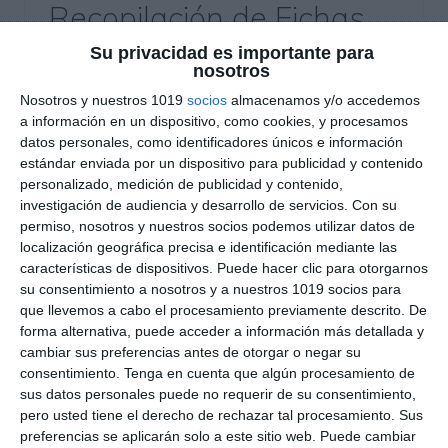
Recopilación de Fichas
de Ejercicios sobre
Su privacidad es importante para
nosotros
Figuras Literarias y
Nosotros y nuestros 1019
socios
almacenamos y/o accedemos
Comprensión Lectora de
a información en un dispositivo, como cookies, y procesamos
datos personales, como identificadores únicos e información
Lengua y Literatura de
estándar enviada por un dispositivo para publicidad y contenido
personalizado, medición de publicidad y contenido,
4º ESO
investigación de audiencia y desarrollo de servicios.
Con su
permiso, nosotros y nuestros socios podemos utilizar datos de
10 noviembre 2025
// by
Miguel Olivares
localización geográfica precisa e identificación mediante las
//
Dejar un comentario
características de dispositivos. Puede hacer clic para otorgarnos
su consentimiento a nosotros y a nuestros 1019 socios para
Esta recopilación reúne un conjunto de fichas de
que llevemos a cabo el procesamiento previamente descrito. De
forma alternativa, puede acceder a información más detallada y
ejercicios que ayudan a mejorar la comprensión
cambiar sus preferencias antes de otorgar o negar su
lectora y el análisis literario en el contexto de la
consentimiento.
Tenga en cuenta que algún procesamiento de
Lengua y Literatura de 4º de ESO. Las actividades
sus datos personales puede no requerir de su consentimiento,
están diseñadas para desarrollar habilidades en
pero usted tiene el derecho de rechazar tal procesamiento. Sus
preferencias se aplicarán solo a este sitio web. Puede cambiar
la interpretación de textos literarios y la