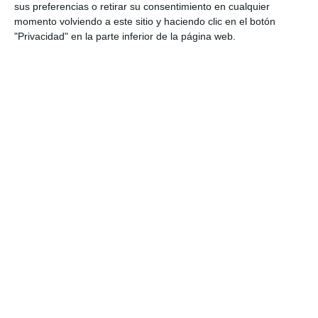
sus preferencias o retirar su consentimiento en cualquier
identificación de figuras literarias, así como para
momento volviendo a este sitio y haciendo clic en el botón
fomentar …
"Privacidad" en la parte inferior de la página web.
Categoría:
4º ESO
,
4º ESO Lengua
Etiqueta:
análisis de textos
,
análisis literario
,
comprensión
lectora
,
Educación
,
educación en lengua y literatura
,
educación secundaria
,
ejercicios
,
ESO
,
estudiar
,
fichas
imprimibles
,
figuras literarias
,
interpretación de textos
,
lectura crítica
,
lengua española
,
literatura
,
obligatoria
,
RECURSOS
,
recursos educativos
,
recursos para el aula
,
repasar
,
SECUNDARIA
,
vocabulario literario