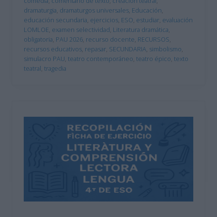
comedia
,
comentario de texto
,
creación teatral
,
dramaturgia
,
dramaturgos universales
,
Educación
,
educación secundaria
,
ejercicios
,
ESO
,
estudiar
,
evaluación
LOMLOE
,
examen selectividad
,
Literatura dramática
,
obligatoria
,
PAU 2026
,
recurso docente
,
RECURSOS
,
recursos educativos
,
repasar
,
SECUNDARIA
,
simbolismo
,
simulacro PAU
,
teatro contemporáneo
,
teatro épico
,
texto
teatral
,
tragedia