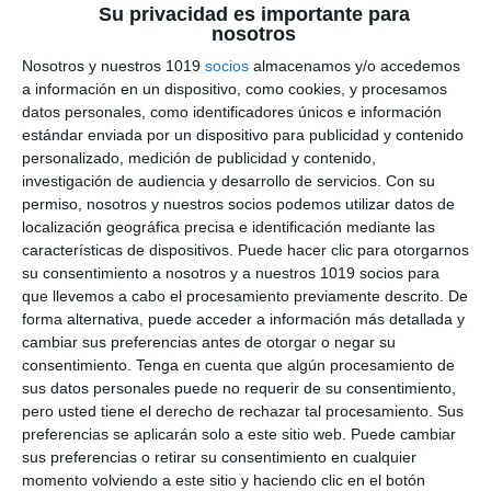
Su privacidad es importante para
Etiqueta:
altura
,
aprendizaje visual
,
área y volumen
,
base
nosotros
circular
,
cilindros y conos
,
competencias matemáticas
,
cuerpos de revolución
,
Educación
,
educación secundaria
,
Nosotros y nuestros 1019
socios
almacenamos y/o accedemos
ejercicios
,
ejercicios de geometría
,
ejercicios resueltos
,
a información en un dispositivo, como cookies, y procesamos
ESO
,
estudiar
,
fichas descargables
,
fichas imprimibles
,
datos personales, como identificadores únicos e información
figuras tridimensionales
,
generatriz
,
geometría espacial
,
estándar enviada por un dispositivo para publicidad y contenido
LOMLOE
,
matemáticas 4º ESO
,
material didáctico
,
material
personalizado, medición de publicidad y contenido,
para clase
,
obligatoria
,
práctica guiada
,
RECURSOS
,
recursos
investigación de audiencia y desarrollo de servicios.
Con su
educativos
,
refuerzo de geometría
,
repasar
,
SECUNDARIA
,
permiso, nosotros y nuestros socios podemos utilizar datos de
tronco de cono
localización geográfica precisa e identificación mediante las
características de dispositivos. Puede hacer clic para otorgarnos
su consentimiento a nosotros y a nuestros 1019 socios para
que llevemos a cabo el procesamiento previamente descrito. De
forma alternativa, puede acceder a información más detallada y
cambiar sus preferencias antes de otorgar o negar su
consentimiento.
Tenga en cuenta que algún procesamiento de
sus datos personales puede no requerir de su consentimiento,
pero usted tiene el derecho de rechazar tal procesamiento. Sus
preferencias se aplicarán solo a este sitio web. Puede cambiar
sus preferencias o retirar su consentimiento en cualquier
momento volviendo a este sitio y haciendo clic en el botón