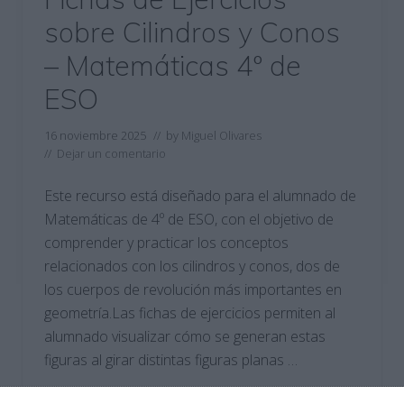
sobre Cilindros y Conos
– Matemáticas 4º de
ESO
16 noviembre 2025
// by
Miguel Olivares
//
Dejar un comentario
Este recurso está diseñado para el alumnado de
Matemáticas de 4º de ESO, con el objetivo de
comprender y practicar los conceptos
relacionados con los cilindros y conos, dos de
los cuerpos de revolución más importantes en
geometría.Las fichas de ejercicios permiten al
alumnado visualizar cómo se generan estas
figuras al girar distintas figuras planas …
Categoría:
4º ESO
,
4º ESO Matemáticas