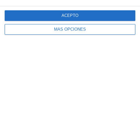
ACEPTO
MÁS OPCIONES
Fichas de Ejercicios
sobre Cuerpos
Geométricos –
Matemáticas 2º de ESO
11 marzo 2025
// by
Miguel Olivares
//
Dejar un comentario
Te presentamos un material educativo diseñado
para que los estudiantes de Matemáticas de 2º