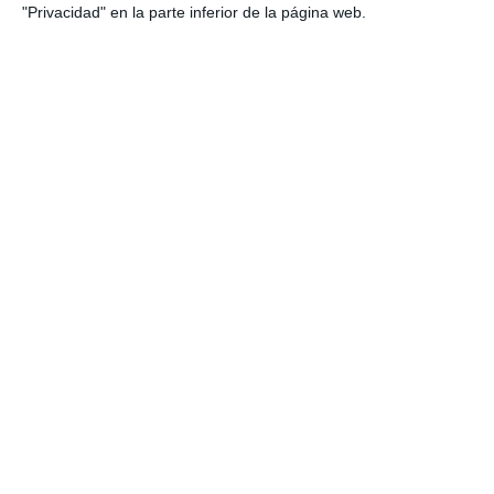
"Privacidad" en la parte inferior de la página web.
Fichas de Ejercicios
sobre Cuerpos
Geométricos –
Matemáticas 4º de ESO
15 noviembre 2025
// by
Miguel Olivares
//
Dejar un comentario
Este recurso está diseñado para el alumnado de
Matemáticas de 4º de ESO, con el objetivo de
reforzar el estudio y la comprensión de los
cuerpos geométricos más comunes: prismas,
pirámides, cilindros, conos y esferas.Las fichas
de ejercicios permiten practicar de forma guiada