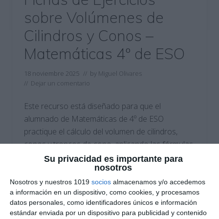
sobre Volúmenes de
Cilindros y Conos –
Matemáticas 4º de ESO
18 noviembre 2025
// by
Miguel Olivares
//
Dejar un comentario
Este recurso está diseñado para que el
alumnado de Matemáticas de 4º de ESO
practique el cálculo del volumen de cilindros,
conos y troncos de cono, aplicando las fórmulas
geométricas básicas de los cuerpos de
Su privacidad es importante para
nosotros
revolución.Las fichas de ejercicios incluyen
actividades con diferentes niveles de dificultad,
Nosotros y nuestros 1019
socios
almacenamos y/o accedemos
a información en un dispositivo, como cookies, y procesamos
que permiten reforzar la comprensión del
datos personales, como identificadores únicos e información
concepto de volumen …
estándar enviada por un dispositivo para publicidad y contenido