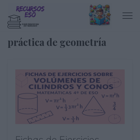
Menu
Saltar
Saltar
al
a
Men
contenido
la
principal
barra
Tu
lateral
blog
práctica de geometría
de
principal
educación
Fichas de Ejercicios