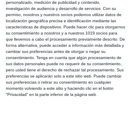
personalizado, medición de publicidad y contenido,
Categoría:
4º ESO
,
4º ESO Matemáticas
investigación de audiencia y desarrollo de servicios.
Con su
Etiqueta:
aprendizaje activo
,
cálculo de volúmenes
,
cálculo
permiso, nosotros y nuestros socios podemos utilizar datos de
tridimensional
,
competencias matemáticas
,
cuerpos de
localización geográfica precisa e identificación mediante las
revolución
,
Educación
,
educación secundaria
,
ejercicios
,
características de dispositivos. Puede hacer clic para otorgarnos
ejercicios de geometría
,
ESO
,
estudiar
,
fichas descargables
,
su consentimiento a nosotros y a nuestros 1019 socios para
fichas imprimibles
,
fórmulas geométricas
,
geometría
que llevemos a cabo el procesamiento previamente descrito. De
espacial
,
LOMLOE
,
matemáticas 4º ESO
,
material de
forma alternativa, puede acceder a información más detallada y
refuerzo
,
material para profesorado
,
obligatoria
,
práctica de
cambiar sus preferencias antes de otorgar o negar su
geometría
,
problemas resueltos
,
RECURSOS
,
recursos
consentimiento.
Tenga en cuenta que algún procesamiento de
educativos
,
repasar
,
SECUNDARIA
,
tronco de cono
,
sus datos personales puede no requerir de su consentimiento,
volumen de cilindros y conos
,
volumen de sólidos
pero usted tiene el derecho de rechazar tal procesamiento. Sus
preferencias se aplicarán solo a este sitio web. Puede cambiar
sus preferencias o retirar su consentimiento en cualquier
momento volviendo a este sitio y haciendo clic en el botón
"Privacidad" en la parte inferior de la página web.