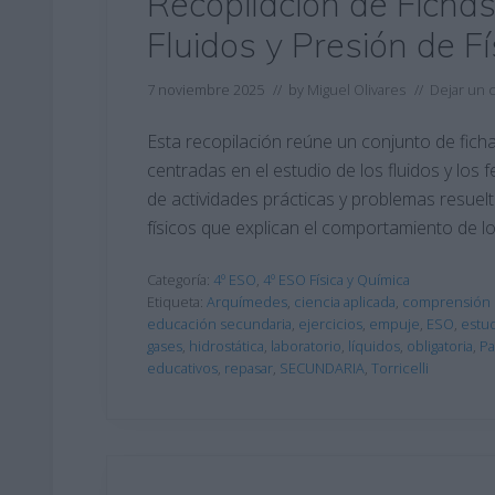
Recopilación de Fichas
Fluidos y Presión de F
7 noviembre 2025
// by
Miguel Olivares
//
Dejar un 
Esta recopilación reúne un conjunto de ficha
centradas en el estudio de los fluidos y los
de actividades prácticas y problemas resuel
físicos que explican el comportamiento de los
Categoría:
4º ESO
,
4º ESO Física y Química
Etiqueta:
Arquímedes
,
ciencia aplicada
,
comprensión 
educación secundaria
,
ejercicios
,
empuje
,
ESO
,
estud
gases
,
hidrostática
,
laboratorio
,
líquidos
,
obligatoria
,
Pa
educativos
,
repasar
,
SECUNDARIA
,
Torricelli