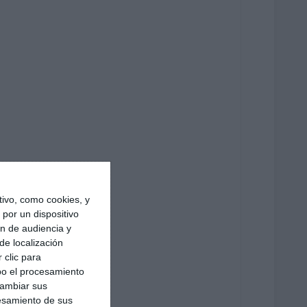
ivo, como cookies, y
por un dispositivo
ón de audiencia y
de localización
 clic para
bo el procesamiento
cambiar sus
esamiento de sus