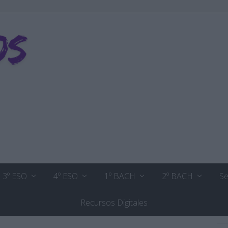
3º ESO
4º ESO
1º BACH
2º BACH
Se
Recursos Digitales