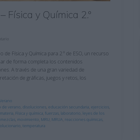
– Física y Química 2.º
tario
o de Física y Química para 2.º de ESO, un recurso
ar de forma completa los contenidos
nes. A través de una gran variedad de
etación de gráficas, juegos y retos, los
Verano
o de verano
,
disoluciones
,
educación secundaria
,
ejercicios
,
 materia
,
Física y química
,
fuerzas
,
laboratorio
,
leyes de los
,
mezclas
,
movimiento
,
MRU
,
MRUA
,
reacciones químicas
,
olucionario
,
temperatura