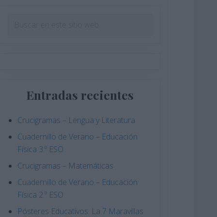
Barra
Buscar
en
lateral
este
principal
sitio
web
Entradas recientes
Crucigramas – Lengua y Literatura
Cuadernillo de Verano – Educación
Física 3.º ESO
Crucigramas – Matemáticas
Cuadernillo de Verano – Educación
Física 2.º ESO
Pósteres Educativos: La 7 Maravillas