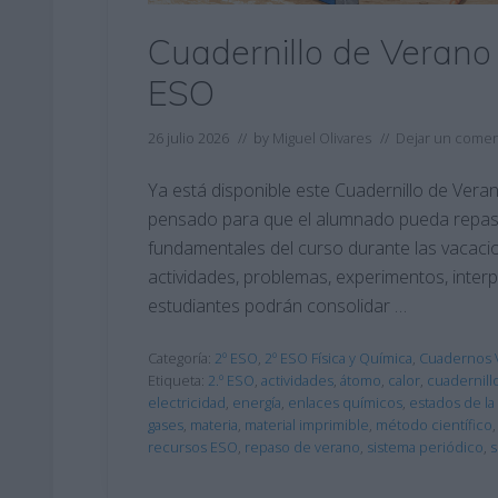
Cuadernillo de Verano 
ESO
26 julio 2026
// by
Miguel Olivares
//
Dejar un comen
Ya está disponible este Cuadernillo de Veran
pensado para que el alumnado pueda repas
fundamentales del curso durante las vacacio
actividades, problemas, experimentos, interpr
estudiantes podrán consolidar …
Categoría:
2º ESO
,
2º ESO Física y Química
,
Cuadernos 
Etiqueta:
2.º ESO
,
actividades
,
átomo
,
calor
,
cuadernill
electricidad
,
energía
,
enlaces químicos
,
estados de la
gases
,
materia
,
material imprimible
,
método científico
recursos ESO
,
repaso de verano
,
sistema periódico
,
s