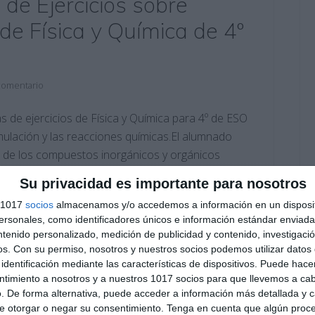
 de Ejercicios sobre
de Física y Química de 4º
comentario
s de ejercicios de Física y Química para 4º de ESO
rmulación y las reacciones químicas.El alumnado
 de los compuestos inorgánicos y orgánicos
soluciones, mediante actividades variadas,
Su privacidad es importante para nosotros
s 1017
socios
almacenamos y/o accedemos a información en un disposit
sonales, como identificadores únicos e información estándar enviada 
ntenido personalizado, medición de publicidad y contenido, investigaci
tos inorgánicos
,
compuestos orgánicos
,
disoluciones
,
os.
Con su permiso, nosotros y nuestros socios podemos utilizar datos 
ria
,
ejercicios
,
ESO
,
estequiometría
,
estudiar
,
identificación mediante las características de dispositivos. Puede hacer
formulación
,
laboratorio
,
moléculas
,
obligatoria
,
práctica
ntimiento a nosotros y a nuestros 1017 socios para que llevemos a ca
recursos educativos
,
repasar
,
SECUNDARIA
. De forma alternativa, puede acceder a información más detallada y 
e otorgar o negar su consentimiento.
Tenga en cuenta que algún proc