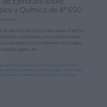
 de Ejercicios sobre
ísica y Química de 4º ESO
comentario
s de ejercicios de Física y Química para 4º de ESO
 fenómenos relacionados con la presión.A través
tos, el alumnado podrá comprender los principios
 líquidos y gases, así …
experimental
,
densidad
,
Educación
,
educación científica
,
iar
,
fenómenos naturales
,
fichas imprimibles
,
Física
,
fluidos
,
scal
,
presión
,
problemas físicos
,
RECURSOS
,
recursos