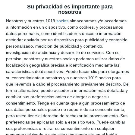
Su privacidad es importante para
Cuadernillo de Verano –
nosotros
Física y Química 2.º ESO
Nosotros y nuestros 1019
socios
almacenamos y/o accedemos
a información en un dispositivo, como cookies, y procesamos
datos personales, como identificadores únicos e información
26 julio 2026
// by
Miguel Olivares
estándar enviada por un dispositivo para publicidad y contenido
//
Dejar un comentario
personalizado, medición de publicidad y contenido,
investigación de audiencia y desarrollo de servicios.
Con su
Ya está disponible este Cuadernillo de Verano de
permiso, nosotros y nuestros socios podemos utilizar datos de
Física y Química para 2.º de ESO, un recurso
localización geográfica precisa e identificación mediante las
pensado para que el alumnado pueda repasar
características de dispositivos. Puede hacer clic para otorgarnos
su consentimiento a nosotros y a nuestros 1019 socios para
de forma completa los contenidos
que llevemos a cabo el procesamiento previamente descrito. De
fundamentales del curso durante las vacaciones.
forma alternativa, puede acceder a información más detallada y
A través de una gran variedad de actividades,
cambiar sus preferencias antes de otorgar o negar su
problemas, experimentos, interpretación de
consentimiento.
Tenga en cuenta que algún procesamiento de
sus datos personales puede no requerir de su consentimiento,
gráficas, juegos y retos, los estudiantes podrán
pero usted tiene el derecho de rechazar tal procesamiento. Sus
consolidar …
preferencias se aplicarán solo a este sitio web. Puede cambiar
sus preferencias o retirar su consentimiento en cualquier
Categoría:
2º ESO
,
2º ESO Física y Química
,
Cuadernos
momento volviendo a este sitio y haciendo clic en el botón