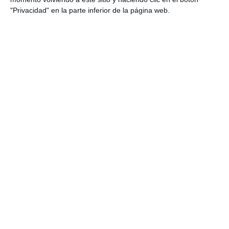
Verano
"Privacidad" en la parte inferior de la página web.
Etiqueta:
2.º ESO
,
actividades
,
átomo
,
calor
,
cuadernillo de
verano
,
disoluciones
,
educación secundaria
,
ejercicios
,
electricidad
,
energía
,
enlaces químicos
,
estados de la
materia
,
Física y química
,
fuerzas
,
laboratorio
,
leyes de los
gases
,
materia
,
material imprimible
,
método científico
,
mezclas
,
movimiento
,
MRU
,
MRUA
,
reacciones químicas
,
recursos ESO
,
repaso de verano
,
sistema periódico
,
solucionario
,
temperatura