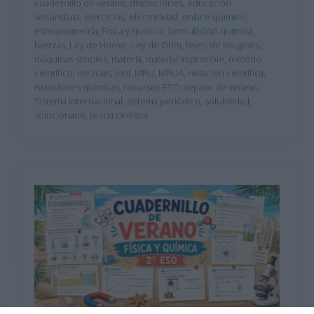
cuadernillo de verano
,
disoluciones
,
educación
secundaria
,
ejercicios
,
electricidad
,
enlace químico
,
estequiometría
,
Física y química
,
formulación química
,
fuerzas
,
Ley de Hooke
,
Ley de Ohm
,
leyes de los gases
,
máquinas simples
,
materia
,
material imprimible
,
método
científico
,
mezclas
,
mol
,
MRU
,
MRUA
,
notación científica
,
reacciones químicas
,
recursos ESO
,
repaso de verano
,
Sistema Internacional
,
sistema periódico
,
solubilidad
,
solucionario
,
teoría cinética