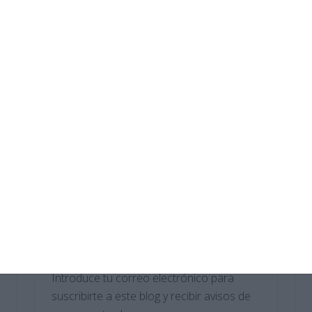
Crucigramas – Biologia y Geologia
Cuadernillo de Verano – Educación
Física 4.º ESO
Crucigramas – Lengua y Literatura
Cuadernillo de Verano – Educación
Física 3.º ESO
Suscríbete al blog por
correo electrónico
Introduce tu correo electrónico para
suscribirte a este blog y recibir avisos de