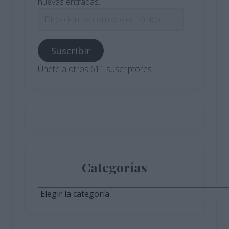
nuevas entradas.
Dirección
de
correo
Suscribir
electrónico
Únete a otros 611 suscriptores
Categorías
Categorías