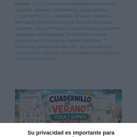
Etiqueta:
2.º ESO
,
acrosport
,
actividad física
,
alimentación
saludable
,
atletismo
,
calentamiento
,
condición física
,
conducta PAS
,
core
,
cuadernillo de verano
,
deportes
alternativos
,
deportes colectivos
,
deportes de raqueta
,
descanso
,
educación física
,
educación postural
,
educación
secundaria
,
entrenamiento
,
flexibilidad
,
frecuencia
cardíaca
,
fuerza
,
hidratación
,
material imprimible
,
Orientación
,
primeros auxilios
,
RCP
,
recurso educativo
,
recursos ESO
,
repaso de verano
,
resistencia
,
retos físicos
,
solucionario
,
velocidad
Su privacidad es importante para