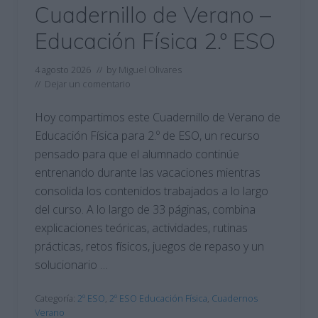
Cuadernillo de Verano –
Educación Física 2.º ESO
4 agosto 2026
// by
Miguel Olivares
//
Dejar un comentario
Hoy compartimos este Cuadernillo de Verano de
Educación Física para 2.º de ESO, un recurso
pensado para que el alumnado continúe
entrenando durante las vacaciones mientras
consolida los contenidos trabajados a lo largo
del curso. A lo largo de 33 páginas, combina
explicaciones teóricas, actividades, rutinas
prácticas, retos físicos, juegos de repaso y un
solucionario …
Categoría:
2º ESO
,
2º ESO Educación Física
,
Cuadernos
Verano