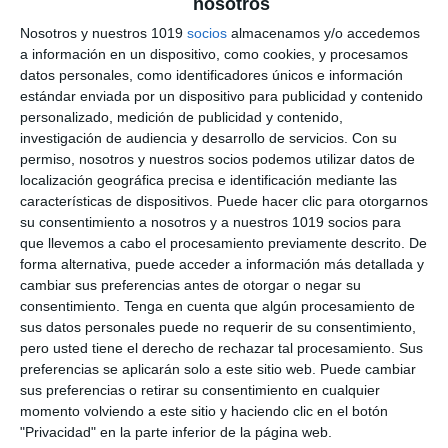
nosotros
Nosotros y nuestros 1019
socios
almacenamos y/o accedemos
a información en un dispositivo, como cookies, y procesamos
Cuadernillo de Verano –
datos personales, como identificadores únicos e información
Física y Química 2.º ESO
estándar enviada por un dispositivo para publicidad y contenido
personalizado, medición de publicidad y contenido,
investigación de audiencia y desarrollo de servicios.
Con su
26 julio 2026
// by
Miguel Olivares
permiso, nosotros y nuestros socios podemos utilizar datos de
//
Dejar un comentario
localización geográfica precisa e identificación mediante las
características de dispositivos. Puede hacer clic para otorgarnos
Ya está disponible este Cuadernillo de Verano de
su consentimiento a nosotros y a nuestros 1019 socios para
Física y Química para 2.º de ESO, un recurso
que llevemos a cabo el procesamiento previamente descrito. De
pensado para que el alumnado pueda repasar
forma alternativa, puede acceder a información más detallada y
cambiar sus preferencias antes de otorgar o negar su
de forma completa los contenidos
consentimiento.
Tenga en cuenta que algún procesamiento de
fundamentales del curso durante las vacaciones.
sus datos personales puede no requerir de su consentimiento,
A través de una gran variedad de actividades,
pero usted tiene el derecho de rechazar tal procesamiento. Sus
problemas, experimentos, interpretación de
preferencias se aplicarán solo a este sitio web. Puede cambiar
sus preferencias o retirar su consentimiento en cualquier
gráficas, juegos y retos, los estudiantes podrán
momento volviendo a este sitio y haciendo clic en el botón
consolidar …
"Privacidad" en la parte inferior de la página web.