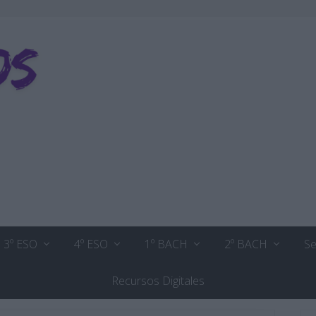
3º ESO
4º ESO
1º BACH
2º BACH
Se
Recursos Digitales