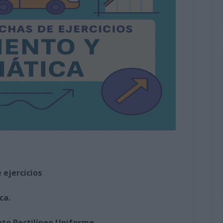
e ejercicios
:
ca.
nto Rectilíneo Uniforme.