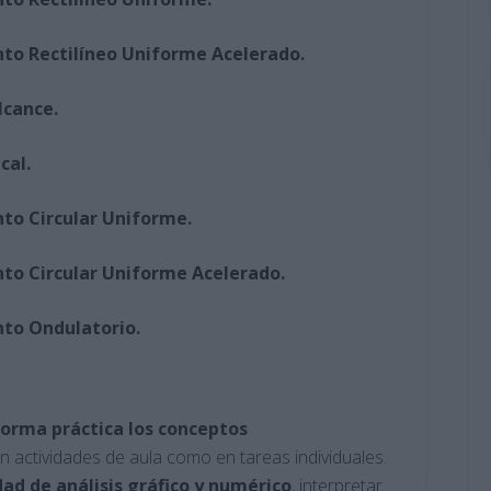
nto Rectilíneo Uniforme Acelerado.
lcance.
cal.
nto Circular Uniforme.
nto Circular Uniforme Acelerado.
nto Ondulatorio.
forma práctica los conceptos
en actividades de aula como en tareas individuales.
ad de análisis gráfico y numérico
, interpretar