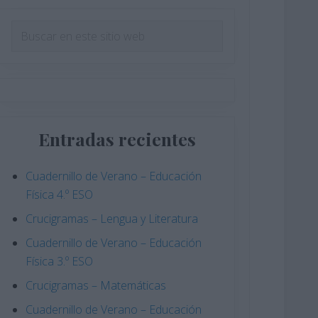
Barra
Buscar
en
lateral
este
principal
sitio
web
Entradas recientes
Cuadernillo de Verano – Educación
Física 4.º ESO
Crucigramas – Lengua y Literatura
Cuadernillo de Verano – Educación
Física 3.º ESO
Crucigramas – Matemáticas
Cuadernillo de Verano – Educación