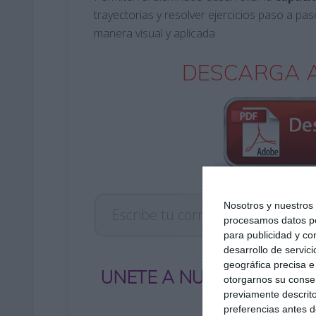
trayectorias y resolver ejercicios paso a pa
manera visual y aplicada.
DESCARGA A
Escribe tu correo electrónico…
Nosotros y nuestro
procesamos datos per
para publicidad y co
desarrollo de servici
geográfica precisa e 
UNETE A NUESTRO GRUP
otorgarnos su conse
previamente descrito
preferencias antes d