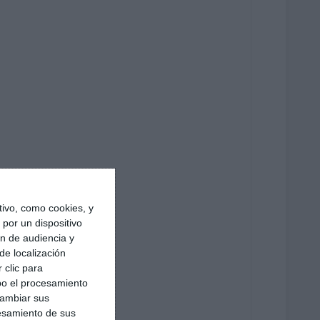
ivo, como cookies, y
por un dispositivo
ón de audiencia y
de localización
 clic para
bo el procesamiento
cambiar sus
esamiento de sus