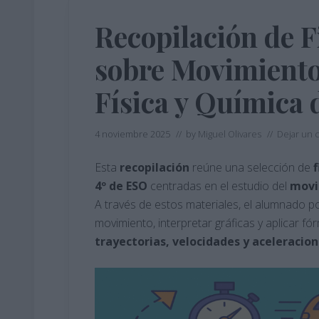
Recopilación de F
sobre Movimiento
Física y Química 
4 noviembre 2025
// by
Miguel Olivares
//
Dejar un 
Esta
recopilación
reúne una selección de
f
4º de ESO
centradas en el estudio del
movi
A través de estos materiales, el alumnado po
movimiento, interpretar gráficas y aplicar 
trayectorias, velocidades y aceleracio