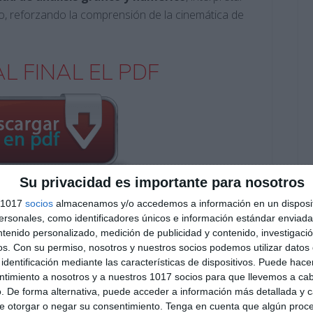
so, reforzando la comprensión de la cinemática de
L FINAL EL PDF
Su privacidad es importante para nosotros
s 1017
socios
almacenamos y/o accedemos a información en un disposit
Suscribirse
sonales, como identificadores únicos e información estándar enviada 
ntenido personalizado, medición de publicidad y contenido, investigaci
Únete a otros 552 suscriptores
os.
Con su permiso, nosotros y nuestros socios podemos utilizar datos 
identificación mediante las características de dispositivos. Puede hacer
O EXCLUSIVO DE WHATSAPP
ntimiento a nosotros y a nuestros 1017 socios para que llevemos a ca
. De forma alternativa, puede acceder a información más detallada y 
e otorgar o negar su consentimiento.
Tenga en cuenta que algún proc