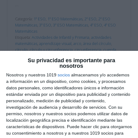
…
Categoría:
1º ESO
,
1º ESO Matemáticas
,
2º ESO
,
2º ESO
Matemáticas
,
3º ESO
,
3º ESO Matemáticas
,
4º ESO
,
4º ESO
Matemáticas
Etiqueta:
Actividades de Infantil y Primaria
,
actividades
matemáticas
,
aprendizaje visual
,
arco
,
área del círculo
,
círculo
,
círculo y circunferencia
,
circunferencia
,
cuerda
,
diámetro
,
Educación
,
ejercicios
,
ESO
,
estudiar
,
fórmulas de
Su privacidad es importante para
geometría
,
Geometría
,
geometría básica
,
infografía
nosotros
educativa
,
matemáticas ESO
,
matemáticas primaria
,
material
imprimible
,
obligatoria
,
perímetro de la circunferencia
,
Nosotros y nuestros 1019
socios
almacenamos y/o accedemos
primaria
,
primeros cursos de secundaria
,
radio
,
recurso
a información en un dispositivo, como cookies, y procesamos
educativo
,
RECURSOS
,
recursos educativos
,
recursos
datos personales, como identificadores únicos e información
matemáticos
,
repasar
,
sector circular
,
SECUNDARIA
,
estándar enviada por un dispositivo para publicidad y contenido
semicircunferencia
personalizado, medición de publicidad y contenido,
investigación de audiencia y desarrollo de servicios.
Con su
permiso, nosotros y nuestros socios podemos utilizar datos de
localización geográfica precisa e identificación mediante las
características de dispositivos. Puede hacer clic para otorgarnos
su consentimiento a nosotros y a nuestros 1019 socios para