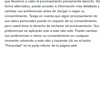
que llevemos a cabo el procesamiento previamente descrito. De
forma alternativa, puede acceder a información más detallada y
cambiar sus preferencias antes de otorgar o negar su
consentimiento.
Tenga en cuenta que algún procesamiento de
sus datos personales puede no requerir de su consentimiento,
pero usted tiene el derecho de rechazar tal procesamiento. Sus
preferencias se aplicarán solo a este sitio web. Puede cambiar
sus preferencias o retirar su consentimiento en cualquier
momento volviendo a este sitio y haciendo clic en el botón
Recopilación de Fichas
"Privacidad" en la parte inferior de la página web.
de Ejercicios sobre
Geometría de
Matemáticas de 1º ESO
13 octubre 2025
// by
Miguel Olivares
//
Dejar un comentario
En esta recopilación se presentan fichas de
ejercicios de geometría para 1º de ESO,