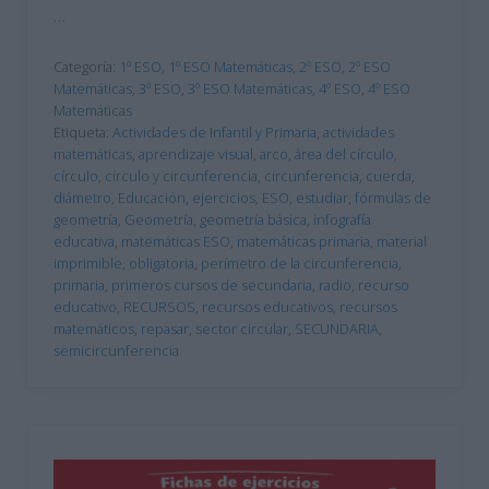
…
Categoría:
1º ESO
,
1º ESO Matemáticas
,
2º ESO
,
2º ESO
Matemáticas
,
3º ESO
,
3º ESO Matemáticas
,
4º ESO
,
4º ESO
Matemáticas
Etiqueta:
Actividades de Infantil y Primaria
,
actividades
matemáticas
,
aprendizaje visual
,
arco
,
área del círculo
,
círculo
,
círculo y circunferencia
,
circunferencia
,
cuerda
,
diámetro
,
Educación
,
ejercicios
,
ESO
,
estudiar
,
fórmulas de
geometría
,
Geometría
,
geometría básica
,
infografía
educativa
,
matemáticas ESO
,
matemáticas primaria
,
material
imprimible
,
obligatoria
,
perímetro de la circunferencia
,
primaria
,
primeros cursos de secundaria
,
radio
,
recurso
educativo
,
RECURSOS
,
recursos educativos
,
recursos
matemáticos
,
repasar
,
sector circular
,
SECUNDARIA
,
semicircunferencia