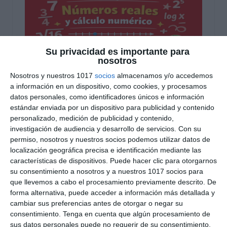
Su privacidad es importante para
nosotros
Nosotros y nuestros 1017
socios
almacenamos y/o accedemos
a información en un dispositivo, como cookies, y procesamos
Recopilación de Fichas
datos personales, como identificadores únicos e información
estándar enviada por un dispositivo para publicidad y contenido
de Ejercicios sobre
personalizado, medición de publicidad y contenido,
investigación de audiencia y desarrollo de servicios.
Con su
Números Reales y
permiso, nosotros y nuestros socios podemos utilizar datos de
localización geográfica precisa e identificación mediante las
Cálculo Numérico de
características de dispositivos. Puede hacer clic para otorgarnos
Matemáticas de 4º ESO
su consentimiento a nosotros y a nuestros 1017 socios para
que llevemos a cabo el procesamiento previamente descrito. De
forma alternativa, puede acceder a información más detallada y
20 diciembre 2025
// by
Miguel Olivares
cambiar sus preferencias antes de otorgar o negar su
//
Dejar un comentario
consentimiento.
Tenga en cuenta que algún procesamiento de
sus datos personales puede no requerir de su consentimiento,