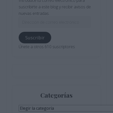
Introduce tu correo electrónico para
suscribirte a este blog y recibir avisos de
nuevas entradas.
Dirección
de
correo
Suscribir
electrónico
Únete a otros 610 suscriptores
Categorías
Categorías