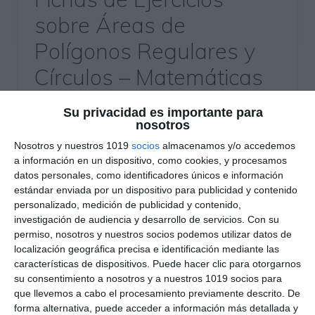
sobre Áreas de
Polígonos Regulares y
Círculos – Matemáticas
3º de ESO
Su privacidad es importante para
nosotros
23 mayo 2025
// by
Miguel Olivares
//
Dejar un comentario
Nosotros y nuestros 1019
socios
almacenamos y/o accedemos
a información en un dispositivo, como cookies, y procesamos
datos personales, como identificadores únicos e información
Este material está diseñado para que los
estándar enviada por un dispositivo para publicidad y contenido
estudiantes de Matemáticas de 3.º de ESO
personalizado, medición de publicidad y contenido,
practiquen el cálculo de áreas en polígonos
investigación de audiencia y desarrollo de servicios.
Con su
regulares y figuras circulares, mediante ejercicios
permiso, nosotros y nuestros socios podemos utilizar datos de
localización geográfica precisa e identificación mediante las
variados que incluyen figuras compuestas,
características de dispositivos. Puede hacer clic para otorgarnos
sectores, coronas y problemas con contexto
su consentimiento a nosotros y a nuestros 1019 socios para
geométrico. La ficha permite aplicar fórmulas
que llevemos a cabo el procesamiento previamente descrito. De
específicas y desarrollar la visualización espacial.
forma alternativa, puede acceder a información más detallada y