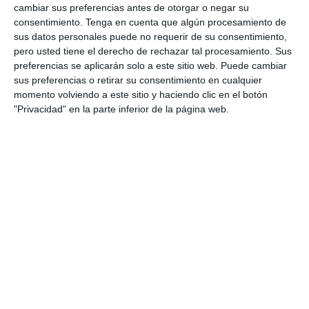
¿Qué incluye este material? El …
cambiar sus preferencias antes de otorgar o negar su
consentimiento.
Tenga en cuenta que algún procesamiento de
sus datos personales puede no requerir de su consentimiento,
Categoría:
3º ESO
,
3º ESO Matemáticas
pero usted tiene el derecho de rechazar tal procesamiento. Sus
Etiqueta:
actividades de geometría
,
apotema
,
áreas círculos
,
preferencias se aplicarán solo a este sitio web. Puede cambiar
áreas polígonos regulares
,
cálculo geométrico
,
sus preferencias o retirar su consentimiento en cualquier
circunferencia
,
corona circular
,
Educación
,
educación
momento volviendo a este sitio y haciendo clic en el botón
secundaria
,
ejercicios
,
ejercicios con áreas
,
ESO
,
estudiar
,
"Privacidad" en la parte inferior de la página web.
fichas imprimibles
,
figuras compuestas
,
figuras sombreadas
,
fórmulas geométricas
,
geometría plana
,
hexágonos
,
matemáticas 3º ESO
,
obligatoria
,
perímetro
,
RECURSOS
,
recursos educativos
,
recursos matemáticos
,
repasar
,
representación gráfica
,
sector circular
,
SECUNDARIA