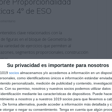
obre Proporcionalidad
icas 4º de ESO
comentario
ontenidos clave relacionados con la
 de figuras en el bloque de Geometría de
a variedad de ejercicios que permiten al
razones, segmentos proporcionales, construcción
lemas …
Su privacidad es importante para nosotros
s 1019
socios
almacenamos y/o accedemos a información en un disposit
rucción geométrica
,
cuaderno de ejercicios
,
Educación
,
sonales, como identificadores únicos e información estándar enviada 
s
,
ESO
,
estudiar
,
figuras semejantes
,
Geometría
,
matemáticas
,
ntenido personalizado, medición de publicidad y contenido, investigaci
,
proporcionalidad
,
razones
,
RECURSOS
,
recursos
os.
Con su permiso, nosotros y nuestros socios podemos utilizar datos 
anza
,
sistema métrico
,
Triángulos
identificación mediante las características de dispositivos. Puede hacer
ntimiento a nosotros y a nuestros 1019 socios para que llevemos a ca
. De forma alternativa, puede acceder a información más detallada y 
e otorgar o negar su consentimiento.
Tenga en cuenta que algún proc