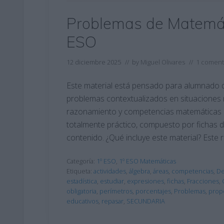
Problemas de Matemát
ESO
12 diciembre 2025
// by
Miguel Olivares
//
1 coment
Este material está pensado para alumnado d
problemas contextualizados en situaciones n
razonamiento y competencias matemáticas de
totalmente práctico, compuesto por fichas
contenido. ¿Qué incluye este material? Este 
Categoría:
1º ESO
,
1º ESO Matemáticas
Etiqueta:
actividades
,
álgebra
,
áreas
,
competencias
,
De
estadística
,
estudiar
,
expresiones
,
fichas
,
Fracciones
,
obligatoria
,
perímetros
,
porcentajes
,
Problemas
,
prop
educativos
,
repasar
,
SECUNDARIA