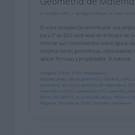
Geometría de Matemát
27 octubre 2025
// by
Miguel Olivares
//
Dejar un c
En esta recopilación encontrarás una amplia
para 3º de ESO centradas en el bloque de G
reforzar sus conocimientos sobre figuras pl
construcciones geométricas, consolidando 
aplicar fórmulas y propiedades. El material …
Categoría:
3º ESO
,
3º ESO Matemáticas
Etiqueta:
áreas
,
cálculo geométrico
,
cilindros
,
conos
,
secundaria
,
ejercicios
,
ejercicios de matemáticas
,
ES
matemáticas 3º ESO
,
matemáticas ESO
,
materiales para
Rectas
,
RECURSOS
,
recursos educativos
,
refuerzo
,
re
Pitágoras
,
Teorema de Thales
,
Vectores
,
volúmenes