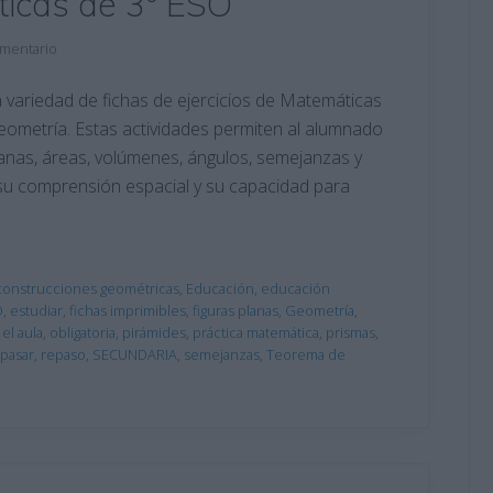
icas de 3º ESO
omentario
 variedad de fichas de ejercicios de Matemáticas
eometría. Estas actividades permiten al alumnado
anas, áreas, volúmenes, ángulos, semejanzas y
su comprensión espacial y su capacidad para
construcciones geométricas
,
Educación
,
educación
O
,
estudiar
,
fichas imprimibles
,
figuras planas
,
Geometría
,
 el aula
,
obligatoria
,
pirámides
,
práctica matemática
,
prismas
,
pasar
,
repaso
,
SECUNDARIA
,
semejanzas
,
Teorema de