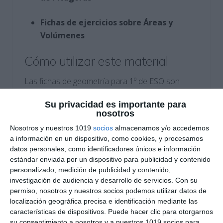
Fichas de ejercicios sobre Áreas y
Volúmenes
Cómo utilizar este material
Las fichas de geometría para 1º de ESO son
ideales para acompañar explicaciones teóricas
Su privacidad es importante para
con ejercicios prácticos, reforzar lo aprendido
nosotros
mediante problemas y comprobar la
Nosotros y nuestros 1019
socios
almacenamos y/o accedemos
comprensión de los contenidos. Se pueden usar
a información en un dispositivo, como cookies, y procesamos
tanto en clase como en casa, y también como
datos personales, como identificadores únicos e información
preparación para exámenes.
estándar enviada por un dispositivo para publicidad y contenido
personalizado, medición de publicidad y contenido,
investigación de audiencia y desarrollo de servicios.
Con su
DESCARGA AL FINAL
permiso, nosotros y nuestros socios podemos utilizar datos de
EL PDF
localización geográfica precisa e identificación mediante las
características de dispositivos. Puede hacer clic para otorgarnos
su consentimiento a nosotros y a nuestros 1019 socios para