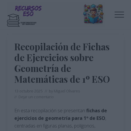
Menu
Saltar
Saltar
al
a
Men
contenido
la
principal
barra
Tu
lateral
blog
de
principal
Recopilación de Fichas
educación
de Ejercicios sobre
Geometría de
Matemáticas de 1º ESO
13 octubre 2025
// by
Miguel Olivares
//
Dejar un comentario
En esta recopilación se presentan
fichas de
ejercicios de geometría para 1º de ESO
,
centradas en figuras planas, polígonos,