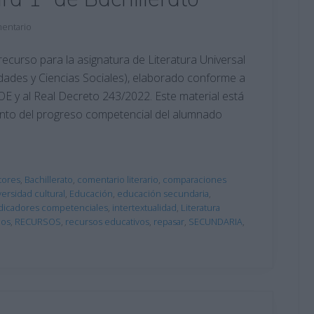
mentario
curso para la asignatura de Literatura Universal
dades y Ciencias Sociales), elaborado conforme a
E y al Real Decreto 243/2022. Este material está
miento del progreso competencial del alumnado
tores
,
Bachillerato
,
comentario literario
,
comparaciones
versidad cultural
,
Educación
,
educación secundaria
,
dicadores competenciales
,
intertextualidad
,
Literatura
ios
,
RECURSOS
,
recursos educativos
,
repasar
,
SECUNDARIA
,