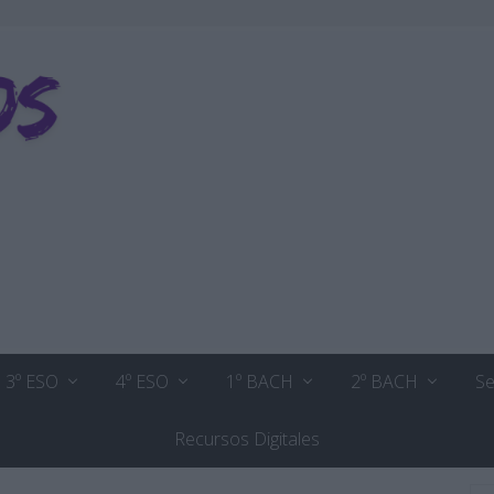
3º ESO
4º ESO
1º BACH
2º BACH
Se
Recursos Digitales