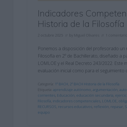
Indicadores Competen
Historia de la Filosofí
2 octubre 2025
// by
Miguel Olivares
//
1 comentari
Ponemos a disposición del profesorado un re
Filosofía en 2º de Bachillerato, diseñado a p
LOMLOE y el Real Decreto 243/2022. Este mat
evaluación inicial como para el seguimiento 
Categoría:
1º BACH
,
2º BACH Historia de la Filosofía
Etiqueta:
aprendizaje autónomo
,
argumentación
,
auto
corrientes
,
Educación
,
educación secundaria
,
ejercic
Filosofía
,
indicadores competenciales
,
LOMLOE
,
oblig
RECURSOS
,
recursos educativos
,
reflexión
,
repasar
,
S
equipo