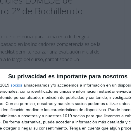
ciales LOMLOE de
ra 2º de Bachillerato
o
ecurso esencial para la materia de Lengua
o, basado en los indicadores competenciales de la
klist permite realizar una evaluación inicial del
a lo largo del curso, garantizando un
Su privacidad es importante para nosotros
lana
s 1019
socios
almacenamos y/o accedemos a información en un disposit
autónomo
,
autores
,
competencias transversales
,
sonales, como identificadores únicos e información estándar enviada 
educación secundaria
,
ejercicios
,
ESO
,
estudiar
,
Evaluación
ntenido personalizado, medición de publicidad y contenido, investigaci
etenciales
,
LENGUA
,
literatura
,
literatura española
,
LOMLOE
,
os.
Con su permiso, nosotros y nuestros socios podemos utilizar datos 
ecursos educativos
,
repasar
,
SECUNDARIA
,
sintaxis
,
TIC
identificación mediante las características de dispositivos. Puede hacer
ntimiento a nosotros y a nuestros 1019 socios para que llevemos a ca
. De forma alternativa, puede acceder a información más detallada y 
e otorgar o negar su consentimiento.
Tenga en cuenta que algún proc