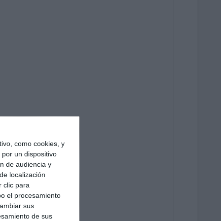
ivo, como cookies, y
por un dispositivo
ón de audiencia y
de localización
 clic para
bo el procesamiento
cambiar sus
esamiento de sus