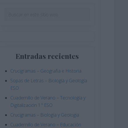
Barra
Buscar
en
lateral
este
principal
sitio
web
Entradas recientes
Crucigramas – Geografia e Historia
Sopas de Letras – Biología y Geología
ESO
Cuadernillo de Verano – Tecnología y
Digitalización 1.º ESO
Crucigramas – Biologia y Geologia
Cuadernillo de Verano – Educación