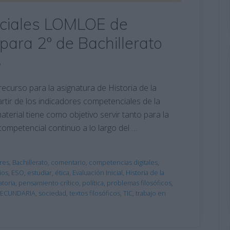
ciales LOMLOE de
a para 2º de Bachillerato
o
curso para la asignatura de Historia de la
artir de los indicadores competenciales de la
erial tiene como objetivo servir tanto para la
competencial continuo a lo largo del …
res
,
Bachillerato
,
comentario
,
competencias digitales
,
ios
,
ESO
,
estudiar
,
ética
,
Evaluación Inicial
,
Historia de la
atoria
,
pensamiento crítico
,
política
,
problemas filosóficos
,
ECUNDARIA
,
sociedad
,
textos filosóficos
,
TIC
,
trabajo en