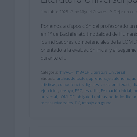
1 octubre 2025
// by
Miguel Olivares
//
Dejar un co
Ponemos a disposición del profesorado un re
en 1º de Bachillerato (modalidad de Humani
los indicadores competenciales de la LOMLO
orientado a la evaluación inicial y al segui
durante el …
Categoría:
1º BACH
,
1º BACH Literatura Universal
Etiqueta:
análisis de textos
,
aprendizaje autónomo
,
au
artísticas
,
competencias digitales
,
creación literaria
,
di
ejercicios
,
ensayo
,
ESO
,
estudiar
,
Evaluación Inicial
,
in
universal
,
LOMLOE
,
obligatoria
,
obras
,
periodos literar
temas universales
,
TIC
,
trabajo en grupo