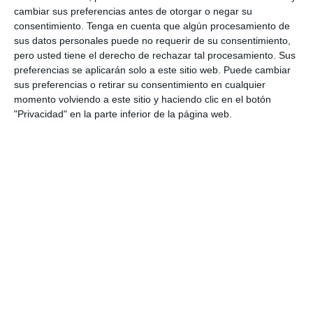
cambiar sus preferencias antes de otorgar o negar su
consentimiento.
Tenga en cuenta que algún procesamiento de
sus datos personales puede no requerir de su consentimiento,
pero usted tiene el derecho de rechazar tal procesamiento. Sus
preferencias se aplicarán solo a este sitio web. Puede cambiar
Rúbrica Creación y
sus preferencias o retirar su consentimiento en cualquier
momento volviendo a este sitio y haciendo clic en el botón
Composición Musical
"Privacidad" en la parte inferior de la página web.
para Música en ESO
10 diciembre 2025
// by
Miguel Olivares
//
Dejar un comentario
Esta rúbrica de creación y composición musical
está pensada para la asignatura de Música de
ESO, con un enfoque práctico y creativo,
coherente con la evaluación competencial de la
LOMLOE. Permite valorar la capacidad del
alumnado para crear ritmos, melodías y