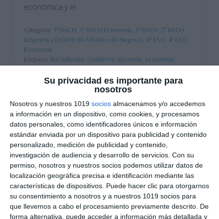
económica y el …
Categoría:
1º BACH
,
1º BACH Economía
,
2º BACH
,
2º BACH
Empresa y Diseño de Modelo de Negocio
,
4º ESO
,
4º ESO
Economía
Etiqueta:
Bachillerato
,
cuaderno docente
,
economía
,
Educación
,
educación financiera
,
educación secundaria
,
ejercicios
,
emprendimiento
,
ESO
,
estudiar
,
evaluación
Su privacidad es importante para
competencial
,
iniciativa emprendedora
,
LOMLOE
,
nosotros
obligatoria
,
plan de negocio
,
proyecto económico
,
Nosotros y nuestros 1019
socios
almacenamos y/o accedemos
proyecto educativo
,
RECURSOS
,
recursos educativos
,
a información en un dispositivo, como cookies, y procesamos
repasar
,
rúbrica
,
SECUNDARIA
,
trabajo en grupo
datos personales, como identificadores únicos e información
estándar enviada por un dispositivo para publicidad y contenido
personalizado, medición de publicidad y contenido,
investigación de audiencia y desarrollo de servicios.
Con su
permiso, nosotros y nuestros socios podemos utilizar datos de
localización geográfica precisa e identificación mediante las
características de dispositivos. Puede hacer clic para otorgarnos
su consentimiento a nosotros y a nuestros 1019 socios para
que llevemos a cabo el procesamiento previamente descrito. De
forma alternativa, puede acceder a información más detallada y