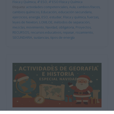
Física y Química
,
4º ESO
,
4º ESO Física y Química
Etiqueta:
actividades competenciales
,
Aula
,
cambios físicos
,
cambios químicos
,
Educación
,
educación secundaria
,
ejercicios
,
energía
,
ESO
,
estudiar
,
Física y química
,
fuerzas
,
leyes de Newton
,
LOMLOE
,
métodos de separación
,
mezclas
,
movimiento
,
Navidad
,
obligatoria
,
Proyectos
,
RECURSOS
,
recursos educativos
,
repasar
,
rozamiento
,
SECUNDARIA
,
sustancias
,
tipos de energía