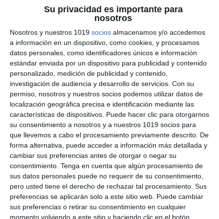
Actividades de
Su privacidad es importante para
nosotros
Geografía e Historia –
Nosotros y nuestros 1019
socios
almacenamos y/o accedemos
Especial Navidad
a información en un dispositivo, como cookies, y procesamos
datos personales, como identificadores únicos e información
estándar enviada por un dispositivo para publicidad y contenido
9 diciembre 2025
// by
Miguel Olivares
personalizado, medición de publicidad y contenido,
//
Dejar un comentario
investigación de audiencia y desarrollo de servicios.
Con su
permiso, nosotros y nuestros socios podemos utilizar datos de
Este material está dirigido al alumnado de la ESO
localización geográfica precisa e identificación mediante las
y reúne cuatro actividades temáticas de
características de dispositivos. Puede hacer clic para otorgarnos
Geografía e Historia ambientadas en la Navidad.
su consentimiento a nosotros y a nuestros 1019 socios para
que llevemos a cabo el procesamiento previamente descrito. De
Las fichas proponen ejercicios narrativos y
forma alternativa, puede acceder a información más detallada y
competenciales que permiten trabajar
cambiar sus preferencias antes de otorgar o negar su
contenidos de economía, clima, orientación
consentimiento.
Tenga en cuenta que algún procesamiento de
geográfica e historia de las civilizaciones. ¿Qué
sus datos personales puede no requerir de su consentimiento,
pero usted tiene el derecho de rechazar tal procesamiento. Sus
incluye este material? Dentro de este material
preferencias se aplicarán solo a este sitio web. Puede cambiar
encontrarás cuatro fichas ilustradas, …
sus preferencias o retirar su consentimiento en cualquier
momento volviendo a este sitio y haciendo clic en el botón