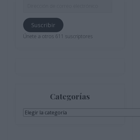
Dirección
de
correo
Suscribir
electrónico
Únete a otros 611 suscriptores
Categorías
Categorías