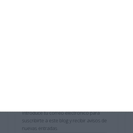
Crucigramas – Geografia e Historia
Sopas de Letras – Biología y Geología
ESO
Cuadernillo de Verano – Tecnología y
Digitalización 1.º ESO
Crucigramas – Biologia y Geologia
Suscríbete al blog por
correo electrónico
Introduce tu correo electrónico para
suscribirte a este blog y recibir avisos de
nuevas entradas.