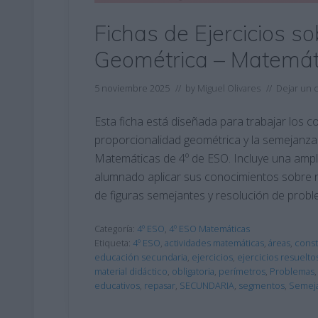
Fichas de Ejercicios s
Geométrica – Matemát
5 noviembre 2025
// by
Miguel Olivares
//
Dejar un 
Esta ficha está diseñada para trabajar los c
proporcionalidad geométrica y la semejanza
Matemáticas de 4º de ESO. Incluye una ampli
alumnado aplicar sus conocimientos sobre 
de figuras semejantes y resolución de prob
Categoría:
4º ESO
,
4º ESO Matemáticas
Etiqueta:
4º ESO
,
actividades matemáticas
,
áreas
,
const
educación secundaria
,
ejercicios
,
ejercicios resuelto
material didáctico
,
obligatoria
,
perímetros
,
Problemas
educativos
,
repasar
,
SECUNDARIA
,
segmentos
,
Semej