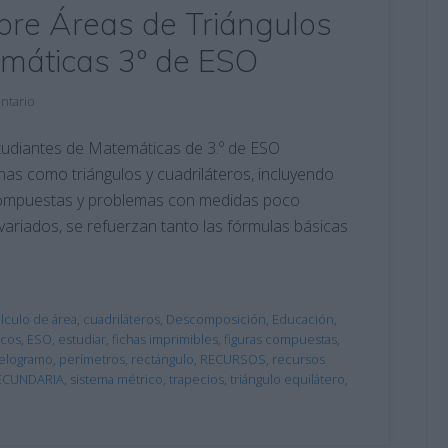
obre Áreas de Triángulos
emáticas 3º de ESO
ntario
studiantes de Matemáticas de 3.º de ESO
anas como triángulos y cuadriláteros, incluyendo
 compuestas y problemas con medidas poco
 variados, se refuerzan tanto las fórmulas básicas
lculo de área
,
cuadriláteros
,
Descomposición
,
Educación
,
icos
,
ESO
,
estudiar
,
fichas imprimibles
,
figuras compuestas
,
lelogramo
,
perímetros
,
rectángulo
,
RECURSOS
,
recursos
ECUNDARIA
,
sistema métrico
,
trapecios
,
triángulo equilátero
,