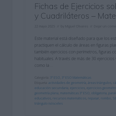
Fichas de Ejercicios s
y Cuadriláteros – Mat
22 mayo 2025
// by
Miguel Olivares
//
Dejar un come
Este material está diseñado para que los e
practiquen el cálculo de áreas en figuras pl
también ejercicios con perímetros, figuras
habituales. A través de más de 30 ejercicios
como la …
Categoría:
3º ESO
,
3º ESO Matemáticas
Etiqueta:
actividades de geometría
,
áreas triángulos
,
cá
educación secundaria
,
ejercicios
,
ejercicios geométr
geometría plana
,
matemáticas 3º ESO
,
obligatoria
,
para
educativos
,
recursos matemáticos
,
repasar
,
rombo
,
S
triángulo isósceles