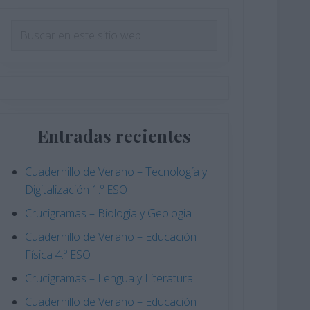
Barra
Buscar
en
lateral
este
principal
sitio
web
Entradas recientes
Cuadernillo de Verano – Tecnología y
Digitalización 1.º ESO
Crucigramas – Biologia y Geologia
Cuadernillo de Verano – Educación
Física 4.º ESO
Crucigramas – Lengua y Literatura
Cuadernillo de Verano – Educación