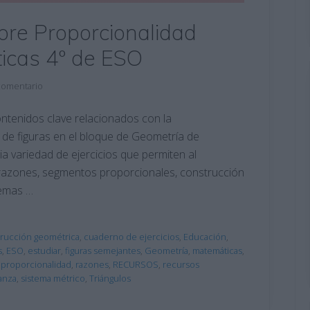
obre Proporcionalidad
icas 4º de ESO
comentario
ontenidos clave relacionados con la
 de figuras en el bloque de Geometría de
a variedad de ejercicios que permiten al
razones, segmentos proporcionales, construcción
lemas …
rucción geométrica
,
cuaderno de ejercicios
,
Educación
,
s
,
ESO
,
estudiar
,
figuras semejantes
,
Geometría
,
matemáticas
,
,
proporcionalidad
,
razones
,
RECURSOS
,
recursos
anza
,
sistema métrico
,
Triángulos