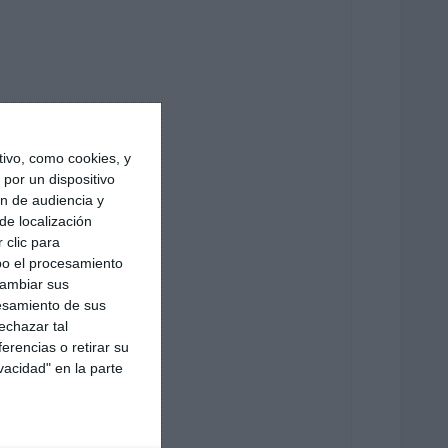
ivo, como cookies, y
por un dispositivo
ón de audiencia y
de localización
 clic para
bo el procesamiento
cambiar sus
esamiento de sus
echazar tal
erencias o retirar su
vacidad" en la parte