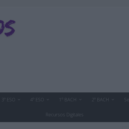
3º ESO
4º ESO
1º BACH
2º BACH
Se
Recursos Digitales