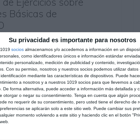
 de Ejercicios sobre
s Básicas de
O
o
Su privacidad es importante para nosotros
s 1019
socios
almacenamos y/o accedemos a información en un disposit
o de fichas de ejercicios de Matemáticas de 1º de
sonales, como identificadores únicos e información estándar enviada 
 básicas. Estas actividades son ideales para
ntenido personalizado, medición de publicidad y contenido, investigaci
 números romanos, naturales, enteros,
os.
Con su permiso, nosotros y nuestros socios podemos utilizar datos 
identificación mediante las características de dispositivos. Puede hacer
más de trabajar operaciones, problemas y la
ntimiento a nosotros y a nuestros 1019 socios para que llevemos a ca
. De forma alternativa, puede acceder a información más detallada y 
e otorgar o negar su consentimiento.
Tenga en cuenta que algún proc
de no requerir de su consentimiento, pero usted tiene el derecho de r
,
divisibilidad
,
Educación
,
educación secundaria
,
ejercicios
,
referencias se aplicarán solo a este sitio web. Puede cambiar sus pref
has imprimibles
,
matemáticas 1º ESO
,
matemáticas fáciles
,
alquier momento volviendo a este sitio y haciendo clic en el botón "Pri
eros naturales
,
números romanos
,
obligatoria
,
operaciones
 web.
s educativos
,
refuerzo
,
repasar
,
repaso
,
SECUNDARIA
,