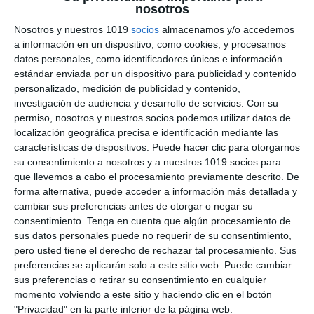
nosotros
sobre Proporcionalidad
Nosotros y nuestros 1019
socios
almacenamos y/o accedemos
Geométrica –
a información en un dispositivo, como cookies, y procesamos
datos personales, como identificadores únicos e información
Matemáticas 4º de ESO
estándar enviada por un dispositivo para publicidad y contenido
personalizado, medición de publicidad y contenido,
investigación de audiencia y desarrollo de servicios.
Con su
5 noviembre 2025
// by
Miguel Olivares
permiso, nosotros y nuestros socios podemos utilizar datos de
//
Dejar un comentario
localización geográfica precisa e identificación mediante las
características de dispositivos. Puede hacer clic para otorgarnos
Esta ficha está diseñada para trabajar los
su consentimiento a nosotros y a nuestros 1019 socios para
contenidos clave relacionados con la
que llevemos a cabo el procesamiento previamente descrito. De
proporcionalidad geométrica y la semejanza de
forma alternativa, puede acceder a información más detallada y
figuras en el bloque de Geometría de
cambiar sus preferencias antes de otorgar o negar su
consentimiento.
Tenga en cuenta que algún procesamiento de
Matemáticas de 4º de ESO. Incluye una amplia
sus datos personales puede no requerir de su consentimiento,
variedad de ejercicios que permiten al alumnado
pero usted tiene el derecho de rechazar tal procesamiento. Sus
aplicar sus conocimientos sobre razones,
preferencias se aplicarán solo a este sitio web. Puede cambiar
segmentos proporcionales, construcción de
sus preferencias o retirar su consentimiento en cualquier
momento volviendo a este sitio y haciendo clic en el botón
figuras semejantes y resolución de problemas …
"Privacidad" en la parte inferior de la página web.