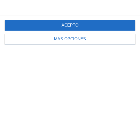
ACEPTO
MÁS OPCIONES
Fichas de Ejercicios
sobre Figuras Planas –
Matemáticas 3º de ESO
20 mayo 2025
// by
Miguel Olivares
//
Dejar un comentario
Este material está diseñado para que los
estudiantes de Matemáticas de 3.º de ESO