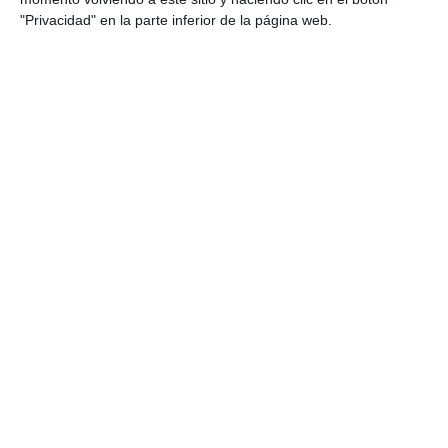
"Privacidad" en la parte inferior de la página web.
Fichas de Ejercicios
sobre Fórmula de Herón
– Matemáticas 3º de
ESO
25 mayo 2025
// by
Miguel Olivares
//
Dejar un comentario
Este material está diseñado para que los
estudiantes de Matemáticas de 3.º de ESO
trabajen el cálculo del área de triángulos
utilizando la fórmula de Herón, aplicable cuando
se conocen los tres lados de la figura. A través
de ejercicios numéricos y gráficos, se practica
tanto la aplicación algebraica de la fórmula como