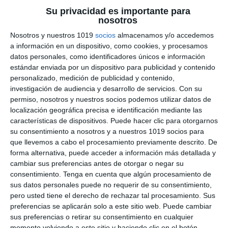
Categoría:
3º ESO
,
3º ESO Matemáticas
Su privacidad es importante para
Etiqueta:
áreas
,
compás
,
construcciones geométricas
,
nosotros
Dibujo Técnico
,
división de segmentos
,
Educación
,
educación secundaria
,
ejercicios
,
ejercicios geométricos
,
Nosotros y nuestros 1019
socios
almacenamos y/o accedemos
ejercicios prácticos
,
ESO
,
estudiar
,
figuras semejantes
,
a información en un dispositivo, como cookies, y procesamos
geometría constructiva
,
matemáticas 3º ESO
,
obligatoria
,
datos personales, como identificadores únicos e información
paralelismo
,
polígonos semejantes
,
proporcionalidad
,
estándar enviada por un dispositivo para publicidad y contenido
proporciones gráficas
,
RECURSOS
,
recursos educativos
,
personalizado, medición de publicidad y contenido,
regla
,
repasar
,
SECUNDARIA
,
Semejanza
,
teorema de Tales
,
investigación de audiencia y desarrollo de servicios.
Con su
triángulos semejantes
permiso, nosotros y nuestros socios podemos utilizar datos de
localización geográfica precisa e identificación mediante las
características de dispositivos. Puede hacer clic para otorgarnos
su consentimiento a nosotros y a nuestros 1019 socios para
que llevemos a cabo el procesamiento previamente descrito. De
forma alternativa, puede acceder a información más detallada y
cambiar sus preferencias antes de otorgar o negar su
consentimiento.
Tenga en cuenta que algún procesamiento de
sus datos personales puede no requerir de su consentimiento,
pero usted tiene el derecho de rechazar tal procesamiento. Sus
preferencias se aplicarán solo a este sitio web. Puede cambiar
sus preferencias o retirar su consentimiento en cualquier
momento volviendo a este sitio y haciendo clic en el botón