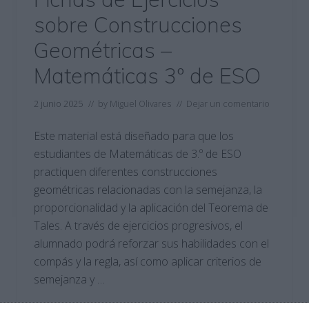
sobre Construcciones
Geométricas –
Matemáticas 3º de ESO
2 junio 2025
// by
Miguel Olivares
//
Dejar un comentario
Este material está diseñado para que los
estudiantes de Matemáticas de 3.º de ESO
practiquen diferentes construcciones
geométricas relacionadas con la semejanza, la
proporcionalidad y la aplicación del Teorema de
Tales. A través de ejercicios progresivos, el
alumnado podrá reforzar sus habilidades con el
compás y la regla, así como aplicar criterios de
semejanza y …